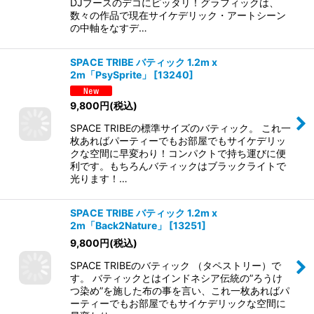
DJブースのデコにピッタリ！グラフィックは、
数々の作品で現在サイケデリック・アートシーン
の中軸をなすデ…
SPACE TRIBE バティック 1.2m x
2m「PsySprite」
[
13240
]
9,800
円
(税込)
SPACE TRIBEの標準サイズのバティック。 これ一
枚あればパーティーでもお部屋でもサイケデリッ
クな空間に早変わり！コンパクトで持ち運びに便
利です。もちろんバティックはブラックライトで
光ります！…
SPACE TRIBE バティック 1.2m x
2m「Back2Nature」
[
13251
]
9,800
円
(税込)
SPACE TRIBEのバティック （タペストリー）で
す。 バティックとはインドネシア伝統の”ろうけ
つ染め”を施した布の事を言い、これ一枚あればパ
ーティーでもお部屋でもサイケデリックな空間に