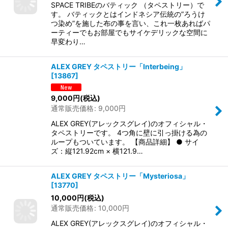
SPACE TRIBEのバティック （タペストリー）で
す。 バティックとはインドネシア伝統の”ろうけ
つ染め”を施した布の事を言い、これ一枚あればパ
ーティーでもお部屋でもサイケデリックな空間に
早変わり…
ALEX GREY タペストリー「Interbeing」
[
13867
]
9,000
円
(税込)
通常販売価格
:
9,000
円
ALEX GREY(アレックスグレイ)のオフィシャル・
タペストリーです。 4つ角に壁に引っ掛ける為の
ループもついています。 【商品詳細】 ● サイ
ズ：縦121.92cm × 横121.9…
ALEX GREY タペストリー「Mysteriosa」
[
13770
]
10,000
円
(税込)
通常販売価格
:
10,000
円
ALEX GREY(アレックスグレイ)のオフィシャル・