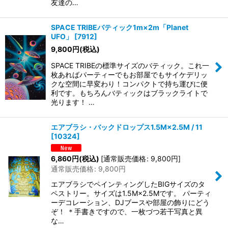
友達の…
SPACE TRIBEバティック1m×2m「Planet
UFO」
[
7912
]
9,800
円
(税込)
SPACE TRIBEの標準サイズのバティック。これ一
枚あればパーティーでもお部屋でもサイケデリッ
クな空間に早変わり！コンパクトで持ち運びに便
利です。もちろんバティックはブラックライトで
光ります！ …
エアブラシ・バックドロップス1.5M×2.5M / 11
[
10324
]
6,860
円
(税込)
[
通常販売価格
:
9,800
円
]
通常販売価格
:
9,800
円
エアブラシでペインティングしたBIGサイズのタ
ペストリー。サイズは1.5M×2.5Mです。 パーティ
ーデコレーション、DJブースや部屋の飾りにどう
ぞ！ ＊手書きですので、一枚づつ若干写真と異
な…