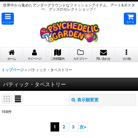
世界中から集めたアンダーグラウンドなファッションアイテム、アート&ポスタ
ー、グッズのセレクトショップ！
メニュー
カート
ホーム
マイページ
ご利用案内
カテゴリー
問い合わせ
その他
トップページ
>
バティック・タペストリー
バティック・タペストリー
表示順変更
閉じる
168
件
表示数
:
1
2
3
次
»
在庫あり