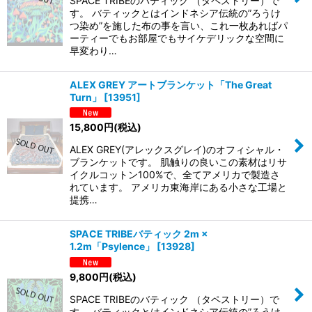
SPACE TRIBEのバティック （タペストリー）で
す。 バティックとはインドネシア伝統の”ろうけ
つ染め”を施した布の事を言い、これ一枚あればパ
ーティーでもお部屋でもサイケデリックな空間に
早変わり…
ALEX GREY アートブランケット「The Great
Turn」
[
13951
]
15,800
円
(税込)
ALEX GREY(アレックスグレイ)のオフィシャル・
ブランケットです。 肌触りの良いこの素材はリサ
イクルコットン100%で、全てアメリカで製造さ
れています。 アメリカ東海岸にある小さな工場と
提携…
SPACE TRIBEバティック 2m ×
1.2m「Psylence」
[
13928
]
9,800
円
(税込)
SPACE TRIBEのバティック （タペストリー）で
す。 バティックとはインドネシア伝統の”ろうけ