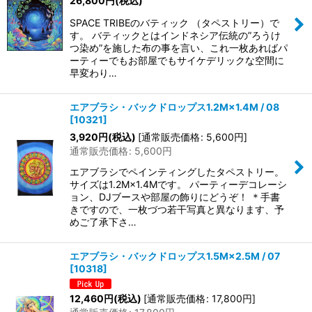
26,800
円
(税込)
SPACE TRIBEのバティック （タペストリー）で
す。 バティックとはインドネシア伝統の”ろうけ
つ染め”を施した布の事を言い、これ一枚あればパ
ーティーでもお部屋でもサイケデリックな空間に
早変わり…
エアブラシ・バックドロップス1.2M×1.4M / 08
[
10321
]
3,920
円
(税込)
[
通常販売価格
:
5,600
円
]
通常販売価格
:
5,600
円
エアブラシでペインティングしたタペストリー。
サイズは1.2M×1.4Mです。 パーティーデコレーシ
ョン、DJブースや部屋の飾りにどうぞ！ ＊手書
きですので、一枚づつ若干写真と異なります、予
めご了承下さ…
エアブラシ・バックドロップス1.5M×2.5M / 07
[
10318
]
12,460
円
(税込)
[
通常販売価格
:
17,800
円
]