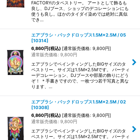
FACTORYのタペストリー。 アートとして飾るも
良し、DJブース、ショップのデコレーションにも
使うも良し。ほかのタイダイ染めでは絶対に真似
でき…
エアブラシ・バックドロップス1.5M×2.5M / 05
[
10314
]
6,860
円
(税込)
[
通常販売価格
:
9,800
円
]
通常販売価格
:
9,800
円
エアブラシでペインティングしたBIGサイズのタ
ペストリー。サイズは1.5M×2.5Mです。 パーティ
ーデコレーション、DJブースや部屋の飾りにどう
ぞ！ ＊手書きですので、一枚づつ若干写真と異な
ります、…
エアブラシ・バックドロップス1.5M×2.5M / 02
[
10308
]
6,860
円
(税込)
[
通常販売価格
:
9,800
円
]
通常販売価格
:
9,800
円
エアブラシでペインティングしたBIGサイズのタ
ペストリー。サイズは1.5M×2.5Mです。 パーティ