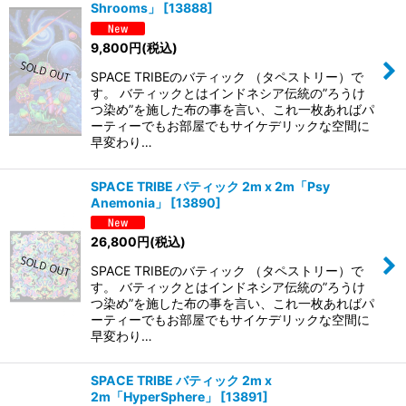
Shrooms」
[
13888
]
9,800
円
(税込)
SPACE TRIBEのバティック （タペストリー）で
す。 バティックとはインドネシア伝統の”ろうけ
つ染め”を施した布の事を言い、これ一枚あればパ
ーティーでもお部屋でもサイケデリックな空間に
早変わり…
SPACE TRIBE バティック 2m x 2m「Psy
Anemonia」
[
13890
]
26,800
円
(税込)
SPACE TRIBEのバティック （タペストリー）で
す。 バティックとはインドネシア伝統の”ろうけ
つ染め”を施した布の事を言い、これ一枚あればパ
ーティーでもお部屋でもサイケデリックな空間に
早変わり…
SPACE TRIBE バティック 2m x
2m「HyperSphere」
[
13891
]