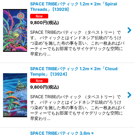
SPACE TRIBEバティック 1.2m × 2m「Spiral
並び順
:
Threads」
[
13929
]
9,800
円
(税込)
絞り込む
SPACE TRIBEのバティック （タペストリー）で
す。 バティックとはインドネシア伝統の”ろうけ
つ染め”を施した布の事を言い、これ一枚あればパ
ーティーでもお部屋でもサイケデリックな空間に
早変わり…
SPACE TRIBEバティック 1.2m × 2m「Cloud
Temple」
[
13924
]
9,800
円
(税込)
SPACE TRIBEのバティック （タペストリー）で
す。 バティックとはインドネシア伝統の”ろうけ
つ染め”を施した布の事を言い、これ一枚あればパ
ーティーでもお部屋でもサイケデリックな空間に
早変わり…
SPACE TRIBEバティック 3.6m ×