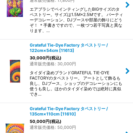
通常販売価格
:
17,800
円
エアブラシでペインティングしたBIGサイズのタ
ペストリー。サイズは1.5M×2.5Mです。 パーティ
ーデコレーション、DJブースや部屋の飾りにどう
ぞ！ ＊手書きですので、一枚づつ若干写真と異な
ります、…
Grateful Tie-Dye Factory タペストリー /
122cm×54cm
[
11613
]
30,000
円
(税込)
通常販売価格
:
30,000
円
タイダイ染めブランドGRATEFUL TIE-DYE
FACTORYのタペストリー。 アートとして飾るも
良し、DJブース、ショップのデコレーションにも
使うも良し。ほかのタイダイ染めでは絶対に真似
でき…
Grateful Tie-Dye Factory タペストリー /
135cm×110cm
[
11610
]
50,000
円
(税込)
通常販売価格
:
50,000
円