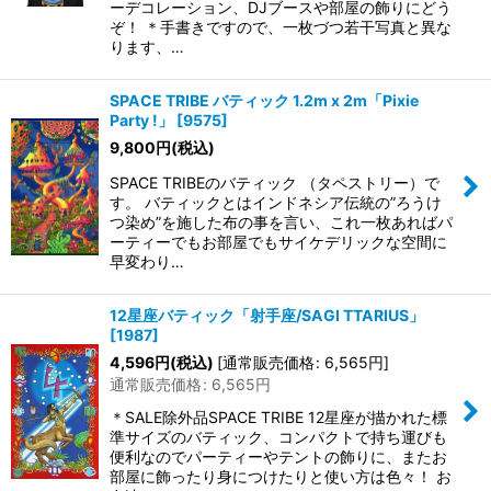
ーデコレーション、DJブースや部屋の飾りにどう
ぞ！ ＊手書きですので、一枚づつ若干写真と異な
ります、…
SPACE TRIBE バティック 1.2m x 2m「Pixie
Party !」
[
9575
]
9,800
円
(税込)
SPACE TRIBEのバティック （タペストリー）で
す。 バティックとはインドネシア伝統の”ろうけ
つ染め”を施した布の事を言い、これ一枚あればパ
ーティーでもお部屋でもサイケデリックな空間に
早変わり…
12星座バティック「射手座/SAGI TTARIUS」
[
1987
]
4,596
円
(税込)
[
通常販売価格
:
6,565
円
]
通常販売価格
:
6,565
円
＊SALE除外品SPACE TRIBE 12星座が描かれた標
準サイズのバティック、コンパクトで持ち運びも
便利なのでパーティーやテントの飾りに、またお
部屋に飾ったり身につけたりと使い方は色々！ お