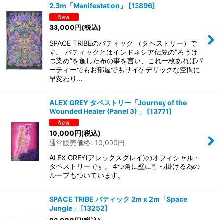
2.3m「Manifestation」
[
13896
]
33,000
円
(税込)
SPACE TRIBEのバティック （タペストリー）で
す。 バティックとはインドネシア伝統の”ろうけ
つ染め”を施した布の事を言い、これ一枚あればパ
ーティーでもお部屋でもサイケデリックな空間に
早変わり…
ALEX GREY タペストリー「Journey of the
Wounded Healer (Panel 3) 」
[
13771
]
10,000
円
(税込)
通常販売価格
:
10,000
円
ALEX GREY(アレックスグレイ)のオフィシャル・
タペストリーです。 4つ角に壁に引っ掛ける為の
ループもついています。
SPACE TRIBE バティック 2m x 2m「Space
Jungle」
[
13252
]