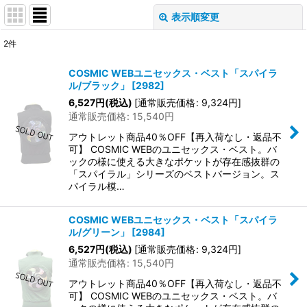
表示順変更
閉じる
2
件
表示数
:
COSMIC WEBユニセックス・ベスト「スパイラ
ル/ブラック」
[
2982
]
在庫あり
6,527
円
(税込)
[
通常販売価格
:
9,324
円
]
通常販売価格
:
15,540
円
並び順
:
アウトレット商品40％OFF【再入荷なし・返品不
可】 COSMIC WEBのユニセックス・ベスト。バ
絞り込む
ックの様に使える大きなポケットが存在感抜群の
「スパイラル」シリーズのベストバージョン。ス
パイラル模…
COSMIC WEBユニセックス・ベスト「スパイラ
ル/グリーン」
[
2984
]
6,527
円
(税込)
[
通常販売価格
:
9,324
円
]
通常販売価格
:
15,540
円
アウトレット商品40％OFF【再入荷なし・返品不
可】 COSMIC WEBのユニセックス・ベスト。バ