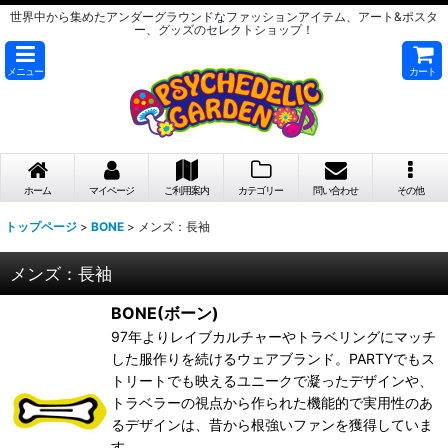
世界中から集めたアンダーグラウンドなファッションアイテム、アート&ポスタ
ー、グッズのセレクトショップ！
メニュー
カート
ホーム
マイページ
ご利用案内
カテゴリー
問い合わせ
その他
トップページ
>
BONE
>
メンズ：長袖
メンズ：長袖
BONE(ボーン)
97年よりレイブカルチャーやトラベリングにマッチ
した服作りを続けるウェアブランド。PARTYでもス
トリートでも映えるユニークで凝ったデザインや、
トラベラーの視点から作られた機能的で実用性のあ
るデザインは、昔から根強いファンを獲得していま
す。