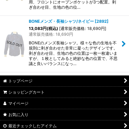
用、フロントにオープンポケットが3つ配置。剥
ぎ合わせ目、生地の色の位…
BONEメンズ・長袖シャツ/ネイビー
[
2892
]
13,083
円
(税込)
[
通常販売価格
:
18,690
円
]
通常販売価格
:
18,690
円
BONEのメンズ長袖シャツ。様々な色の生地を不
規則に剥ぎ合わせた非常に凝ったデザインです。
剥ぎ合わせ目、生地の色の位置は一枚一枚違いま
すが、１枚としてみると絶妙な色の位置で、不思
議と良いバランスになっ…
トップページ
ショッピングカート
マイページ
お気に入り
最近チェックしたアイテム