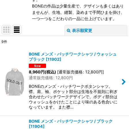
BONEの作品は少量生産で、デザインも多くはあり
ませんが、生地、縫製、染めまで手間ひまを掛け、
一つ一つをこだわりの一品に仕上げています。
表示順変更
閉じる
9
件
表示数
:
BONE メンズ・パッチワークシャツ / ウォッシュ
ブラック
[
11902
]
在庫あり
8,960
円
(税込)
[
通常販売価格
:
12,800
円
]
並び順
:
通常販売価格
:
12,800
円
BONEのメンズ・パッチワークボタンシャツ。
絞り込む
襟、肩、袖、ポケット部分は生地を不規則に剥ぎ
合わせたパッチワークデザインで、ボディ部分は
ウォッシュをかけたことにより味のある色合いに
なっています。 また襟…
BONE メンズ・パッチワークシャツ / ブラック
[
11904
]