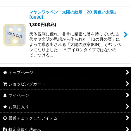
マヤンワッペン・太陽の紋章「20.黄色い太陽」
[
6636
]
1,300
円
(税込)
天体観測に優れ、非常に精密な暦を持っていた古
代マヤ文明の思想から作られた「13の月の暦」に
よって導き出される「太陽の紋章(KIN)」がワッペ
ンになりました！ ＊アイロンタイプではないの
で、つける…
トップページ
ショッピングカート
マイページ
お気に入り
最近チェックしたアイテム
特定商取引法表示