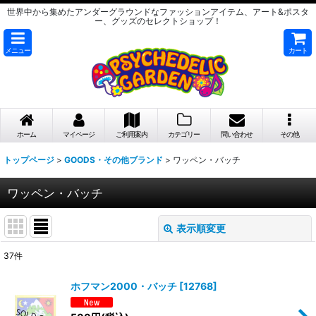
世界中から集めたアンダーグラウンドなファッションアイテム、アート&ポスタ
ー、グッズのセレクトショップ！
メニュー
カート
ホーム
マイページ
ご利用案内
カテゴリー
問い合わせ
その他
トップページ
>
GOODS・その他ブランド
>
ワッペン・バッチ
ワッペン・バッチ
表示順変更
閉じる
37
件
表示数
:
ホフマン2000・バッチ
[
12768
]
在庫あり