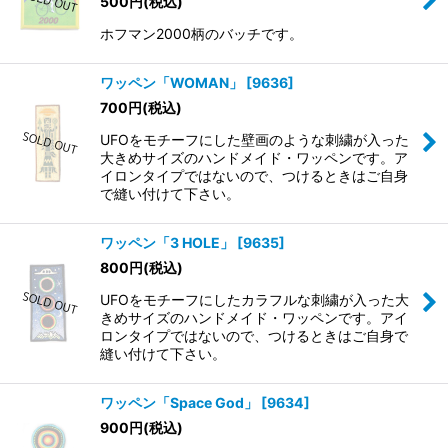
500
円
(税込)
並び順
:
ホフマン2000柄のバッチです。
絞り込む
ワッペン「WOMAN」
[
9636
]
700
円
(税込)
UFOをモチーフにした壁画のような刺繍が入った
大きめサイズのハンドメイド・ワッペンです。ア
イロンタイプではないので、つけるときはご自身
で縫い付けて下さい。
ワッペン「3 HOLE」
[
9635
]
800
円
(税込)
UFOをモチーフにしたカラフルな刺繍が入った大
きめサイズのハンドメイド・ワッペンです。アイ
ロンタイプではないので、つけるときはご自身で
縫い付けて下さい。
ワッペン「Space God」
[
9634
]
900
円
(税込)