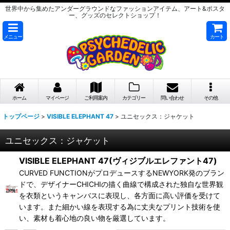
世界中から集めたアンダーグラウンドなファッションアイテム、アート&ポスタ
ー、グッズのセレクトショップ！
メニュー
カート
ホーム
マイページ
ご利用案内
カテゴリー
問い合わせ
その他
トップページ
>
VISIBLE ELEPHANT 47
>
ユニセックス：ジャケット
ユニセックス：ジャケット
VISIBLE ELEPHANT 47(ヴィジブルエレファント47)
CURVED FUNCTIONがプロデュースするNEWYORK発のブラン
ドで、デザイナーCHICHIの描く曲線で構成された独自な世界観
を衣類というキャンバスに表現し、各方面に高い評価を受けて
います。また細かい線を表現する為に丈夫なプリント技術を使
い、素材も着心地の良い物を厳選しています。