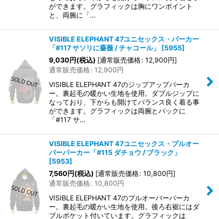
ができます。グラフィックは胸にワンポイント
と、両腕に「…
VISIBLE ELEPHANT 47ユニセックス・パーカー
「#117 サソリに薔薇 / チャコール」
[
5955
]
9,030
円
(税込)
[
通常販売価格
:
12,900
円
]
通常販売価格
:
12,900
円
VISIBLE ELEPHANT 47のジップアップパーカ
ー。裏起毛の暖かい生地を使用。ダブルジップに
なっており、下からも開けてバランス良く着る事
ができます。グラフィックは両腕とバックに
「#117 サ…
VISIBLE ELEPHANT 47ユニセックス・プルオー
バーパーカー「#115 ダチョウ / ブラック」
[
5953
]
7,560
円
(税込)
[
通常販売価格
:
10,800
円
]
通常販売価格
:
10,800
円
VISIBLE ELEPHANT 47のプルオーバーパーカ
ー。裏起毛の暖かい生地を使用。後ろ右裾にはダ
ブルポケット付いています。グラフィックは