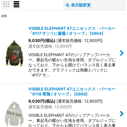
表示順変更
閉じる
6
件
表示数
:
VISIBLE ELEPHANT 47ユニセックス・パーカー
「#117 サソリに薔薇 / オリーブ」
[
5954
]
在庫あり
9,030
円
(税込)
[
通常販売価格
:
12,900
円
]
通常販売価格
:
12,900
円
並び順
:
VISIBLE ELEPHANT 47のジップアップパーカ
ー。裏起毛の暖かい生地を使用。ダブルジップに
絞り込む
なっており、下からも開けてバランス良く着る事
ができます。グラフィックは両腕とバックに
「#117 サ…
VISIBLE ELEPHANT 47ユニセックス・パーカー
「#118 軍鶏 / オリーブ」
[
5956
]
9,030
円
(税込)
[
通常販売価格
:
12,900
円
]
通常販売価格
:
12,900
円
VISIBLE ELEPHANT 47のジップアップパーカ
ー。裏起毛の暖かい生地を使用。ダブルジップに
なっており、下からも開けてバランス良く着る事