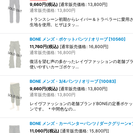
9,660
円
(税込)
[
通常販売価格
:
13,800
円
]
通常販売価格
:
13,800
円
トランスシーン初期からレイバー＆トラベラーに愛用さ
生地を使用。ヒザはタッ…
BONE メンズ・ポケットパンツ / オリーブ
[
10560
]
11,760
円
(税込)
[
通常販売価格
:
16,800
円
]
通常販売価格
:
16,800
円
復活を望む声の多かったレイヴファッションの老舗ブラ
使いやすいカーゴポケッ…
BONE メンズ・3/4パンツ / オリーブ
[
10083
]
9,660
円
(税込)
[
通常販売価格
:
13,800
円
]
通常販売価格
:
13,800
円
レイヴファッションの老舗ブランドBONEの定番ポケ
ンです。 ＊中間色なの…
BONE メンズ・カーペンターパンツ / ダークグリーン
11,060
円
(税込)
[
通常販売価格
:
15,800
円
]