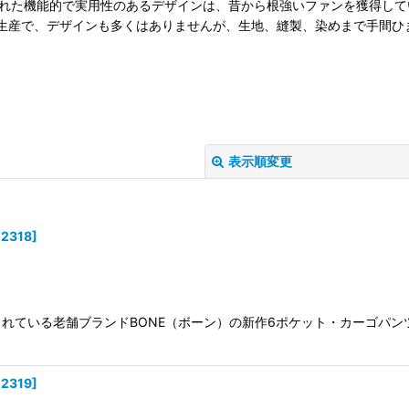
れた機能的で実用性のあるデザインは、昔から根強いファンを獲得して
量生産で、デザインも多くはありませんが、生地、縫製、染めまで手間
表示順変更
12318
]
れている老舗ブランドBONE（ボーン）の新作6ポケット・カーゴパン
絞り込む
12319
]