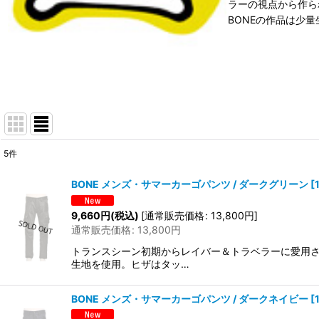
ラーの視点から作ら
BONEの作品は少
5
件
表示数
:
BONE メンズ・サマーカーゴパンツ / ダークグリーン
[
在庫あり
9,660
円
(税込)
[
通常販売価格
:
13,800
円
]
通常販売価格
:
13,800
円
並び順
:
トランスシーン初期からレイバー＆トラベラーに愛用さ
生地を使用。ヒザはタッ…
BONE メンズ・サマーカーゴパンツ / ダークネイビー
[