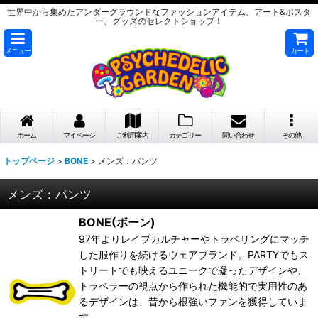
世界中から集めたアンダーグラウンドなファッションアイテム、アート&ポスタ
ー、グッズのセレクトショップ！
メニュー
カート
ホーム
マイページ
ご利用案内
カテゴリー
問い合わせ
その他
トップページ
>
BONE
>
メンズ：パンツ
メンズ：パンツ
BONE(ボーン)
97年よりレイブカルチャーやトラベリングにマッチ
した服作りを続けるウェアブランド。PARTYでもス
トリートでも映えるユニークで凝ったデザインや、
トラベラーの視点から作られた機能的で実用性のあ
るデザインは、昔から根強いファンを獲得していま
す。