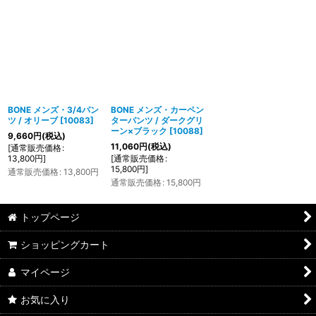
BONE メンズ・3/4パン
BONE メンズ・カーペン
ツ / オリーブ
[
10083
]
ターパンツ / ダークグリ
ーン×ブラック
[
10088
]
9,660
円
(税込)
11,060
円
(税込)
[
通常販売価格
:
13,800
円
]
[
通常販売価格
:
15,800
円
]
通常販売価格
:
13,800
円
通常販売価格
:
15,800
円
トップページ
ショッピングカート
マイページ
お気に入り