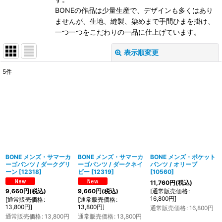
BONEの作品は少量生産で、デザインも多くはあり
ませんが、生地、縫製、染めまで手間ひまを掛け、
一つ一つをこだわりの一品に仕上げています。
表示順変更
閉じる
5
件
表示数
:
在庫あり
並び順
:
絞り込む
BONE メンズ・サマーカ
BONE メンズ・サマーカ
BONE メンズ・ポケット
ーゴパンツ / ダークグリ
ーゴパンツ / ダークネイ
パンツ / オリーブ
ーン
[
12318
]
ビー
[
12319
]
[
10560
]
11,760
円
(税込)
[
通常販売価格
:
9,660
円
(税込)
9,660
円
(税込)
16,800
円
]
[
通常販売価格
:
[
通常販売価格
:
13,800
円
]
13,800
円
]
通常販売価格
:
16,800
円
通常販売価格
:
13,800
円
通常販売価格
:
13,800
円