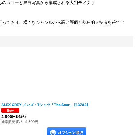
枚ものカラーと黒白写真から構成される大判モノグラ
を行っており、様々なジャンルから高い評価と熱狂的支持者を得てい
閉じる
ALEX GREY メンズ・Tシャツ「The Seer」
[
13783
]
4,800
円
(税込)
通常販売価格
:
4,800
円