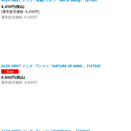
ALEX GREY メンズ・長袖Tシャツ「Net of Being」
[
9706
]
4,410
円
(税込)
[
通常販売価格
:
6,300
円
]
通常販売価格
:
6,300
円
ALEX GREY メンズ・Tシャツ「NATURE OF MIND」
[
13758
]
9,800
円
(税込)
通常販売価格
:
9,800
円