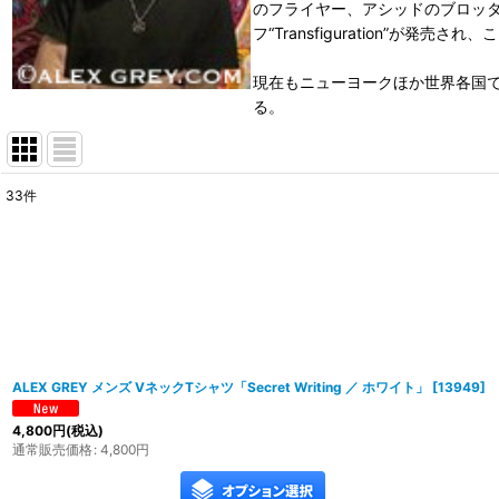
のフライヤー、アシッドのブロッタ
フ“Transfiguration”が発売
現在もニューヨークほか世界各国で
る。
33
件
表示数
:
在庫あり
並び順
:
ALEX GREY メンズ VネックTシャツ「Secret Writing ／ ホワイト」
[
13949
]
4,800
円
(税込)
通常販売価格
:
4,800
円