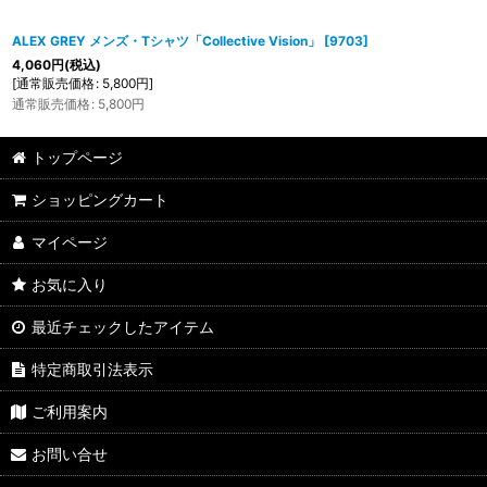
ALEX GREY メンズ・Tシャツ「Collective Vision」
[
9703
]
4,060
円
(税込)
[
通常販売価格
:
5,800
円
]
通常販売価格
:
5,800
円
トップページ
ショッピングカート
マイページ
お気に入り
最近チェックしたアイテム
特定商取引法表示
ご利用案内
お問い合せ