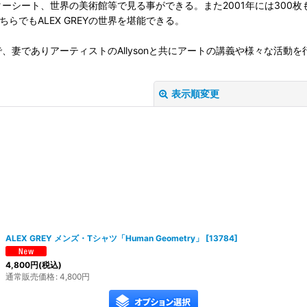
ーシート、世界の美術館等で見る事ができる。また2001年には300
され、こちらでもALEX GREYの世界を堪能できる。
、妻でありアーティストのAllysonと共にアートの講義や様々な活動
表示順変更
絞り込む
ALEX GREY メンズ・Tシャツ「Human Geometry」
[
13784
]
4,800
円
(税込)
通常販売価格
:
4,800
円