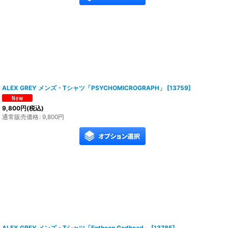
ALEX GREY メンズ・Tシャツ「PSYCHOMICROGRAPH」
[
13759
]
9,800
円
(税込)
通常販売価格
:
9,800
円
ALEX GREY メンズ・Tシャツ「Entheon Godhead」
[
13785
]