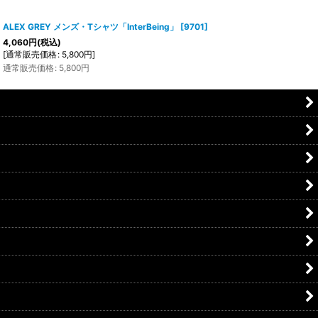
ALEX GREY メンズ・Tシャツ「InterBeing」
[
9701
]
4,060
円
(税込)
[
通常販売価格
:
5,800
円
]
通常販売価格
:
5,800
円