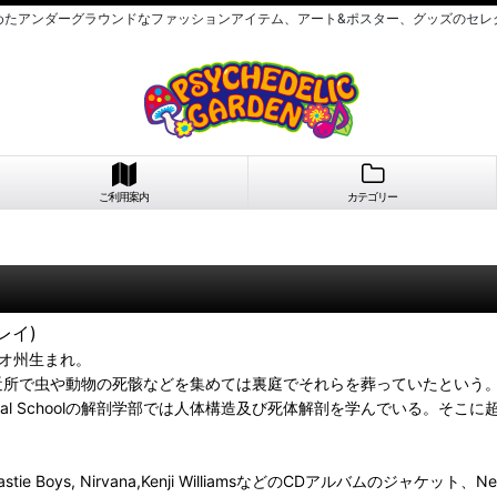
めたアンダーグラウンドなファッションアイテム、アート&ポスター、グッズのセレ
ご利用案内
カテゴリー
レイ)
イオ州生まれ。
動物の死骸などを集めては裏庭でそれらを葬っていたという。その後はColumbus 
dMedical Schoolの解剖学部では人体構造及び死体解剖を学んでい
 Beastie Boys, Nirvana,Kenji WilliamsなどのCDアルバムの