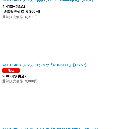
ALEX GREY メンズ・長袖Tシャツ「Theologue」
[
9707
]
4,410
円
(税込)
[
通常販売価格
:
6,300
円
]
通常販売価格
:
6,300
円
ALEX GREY メンズ・Tシャツ「GODSELF」
[
13757
]
9,800
円
(税込)
通常販売価格
:
9,800
円