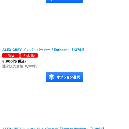
ALEX GREY メンズ・パーカー「Entheon」
[
13741
]
8,900
円
(税込)
通常販売価格
:
8,900
円
ALEX GREY ユニセックス パーカー「Secret Writing」
[
13866
]