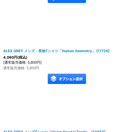
ALEX GREY メンズ・長袖Tシャツ「Human Geometry」
[
11726
]
4,060
円
(税込)
[
通常販売価格
:
5,800
円
]
通常販売価格
:
5,800
円
ALEX GREY メンズTシャツ「Vision Crystal Tondo」
[
13953
]