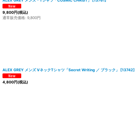
ALEX GREY メンズ・Tシャツ「COSMIC CHRIST」
[
13761
]
9,800
円
(税込)
通常販売価格
:
9,800
円
ALEX GREY メンズ VネックTシャツ「Secret Writing ／ ブラック」
[
13742
]
4,800
円
(税込)