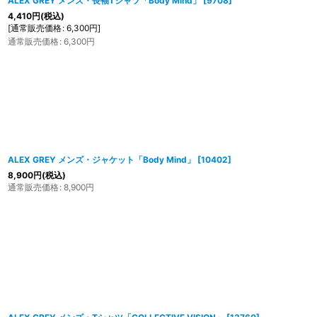
ALEX GREY メンズ・長袖Tシャツ「Body Mind」
[
9708
]
4,410
円
(税込)
[
通常販売価格
:
6,300
円
]
通常販売価格
:
6,300
円
ALEX GREY メンズ・ジャケット「Body Mind」
[
10402
]
8,900
円
(税込)
通常販売価格
:
8,900
円