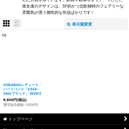
彼女達のデザインは、SF的かつ北欧独特のフェアリーな
雰囲気が漂う個性的な作品ばかりです！
表示順変更
閉じる
1
件
表示数
:
在庫あり
並び順
:
絞り込む
VODABOXレディース・
ハーフパンツ「V343-
344/ブラック」
[
6381
]
9,800
円
(税込)
通常販売価格
:
9,800
円
トップページ