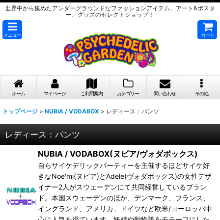
世界中から集めたアンダーグラウンドなファッションアイテム、アート&ポスタ
ー、グッズのセレクトショップ！
メニュー
カート
ホーム
マイページ
ご利用案内
カテゴリー
問い合わせ
その他
トップページ
>
NUBIA / VODABOX
>
レディース：パンツ
レディース：パンツ
NUBIA / VODABOX(ヌビア/ヴォダボックス)
自らサイケデリックパーティーを主催するほどサイケ好
きなNoe'mi(ヌビア)とAdele(ヴォダボックス)の女性デザ
イナー2人がスウェーデンにて共同経営しているブラン
ド。本国スウェーデンのほか、デンマーク、フランス、
イングランド、アメリカ、ドイツなど欧米/ヨーロッパ中
心に人気を得ています。妖精や動物等をモチーフにした