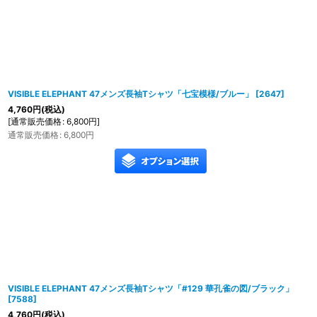
VISIBLE ELEPHANT 47メンズ長袖Tシャツ「七宝模様/ブルー」
[
2647
]
4,760
円
(税込)
[
通常販売価格
:
6,800
円
]
通常販売価格
:
6,800
円
VISIBLE ELEPHANT 47メンズ長袖Tシャツ「#129 華孔雀の図/ブラック」
[
7588
]
4,760
円
(税込)