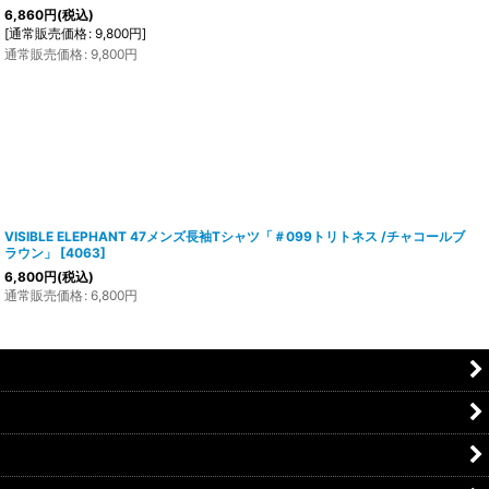
6,860
円
(税込)
[
通常販売価格
:
9,800
円
]
通常販売価格
:
9,800
円
VISIBLE ELEPHANT 47メンズ長袖Tシャツ「＃099トリトネス /チャコールブ
ラウン」
[
4063
]
6,800
円
(税込)
通常販売価格
:
6,800
円