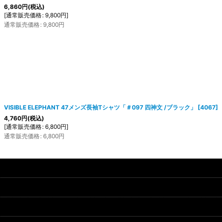
6,860
円
(税込)
[
通常販売価格
:
9,800
円
]
通常販売価格
:
9,800
円
VISIBLE ELEPHANT 47メンズ長袖Tシャツ「＃097 四神文 /ブラック」
[
4067
]
4,760
円
(税込)
[
通常販売価格
:
6,800
円
]
通常販売価格
:
6,800
円