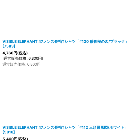
VISIBLE ELEPHANT 47メンズ長袖Tシャツ「#130 骸骨桜の図/ブラック」
[
7583
]
4,760
円
(税込)
[
通常販売価格
:
6,800
円
]
通常販売価格
:
6,800
円
VISIBLE ELEPHANT 47メンズ長袖Tシャツ「#112 三頭鳳凰図/ホワイト」
[
5818
]
5,460
円
(税込)