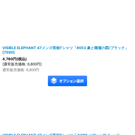
絞り込む
VISIBLE ELEPHANT 47メンズ長袖Tシャツ「#053 象と睡蓮の図/ブラック」
[
7590
]
4,760
円
(税込)
[
通常販売価格
:
6,800
円
]
通常販売価格
:
6,800
円