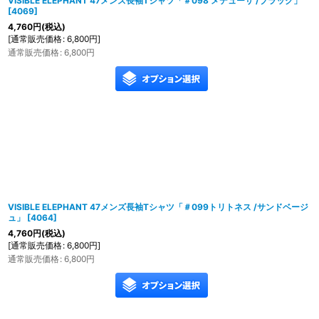
VISIBLE ELEPHANT 47メンズ長袖Tシャツ「＃098 メデューサ /ブラック」
[
4069
]
4,760
円
(税込)
[
通常販売価格
:
6,800
円
]
通常販売価格
:
6,800
円
VISIBLE ELEPHANT 47メンズ長袖Tシャツ「＃099トリトネス /サンドベージ
ュ」
[
4064
]
4,760
円
(税込)
[
通常販売価格
:
6,800
円
]
通常販売価格
:
6,800
円