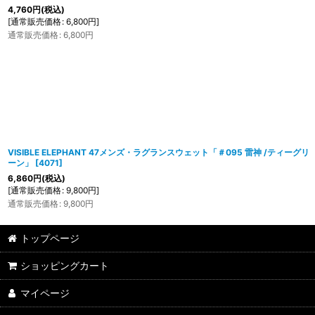
4,760
円
(税込)
[
通常販売価格
:
6,800
円
]
通常販売価格
:
6,800
円
VISIBLE ELEPHANT 47メンズ・ラグランスウェット「＃095 雷神 /ティーグリ
ーン」
[
4071
]
6,860
円
(税込)
[
通常販売価格
:
9,800
円
]
通常販売価格
:
9,800
円
トップページ
ショッピングカート
マイページ