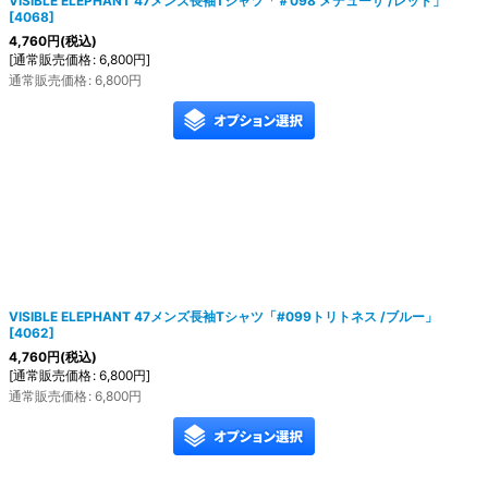
VISIBLE ELEPHANT 47メンズ長袖Tシャツ「＃098 メデューサ /レッド」
[
4068
]
4,760
円
(税込)
[
通常販売価格
:
6,800
円
]
通常販売価格
:
6,800
円
VISIBLE ELEPHANT 47メンズ長袖Tシャツ「#099トリトネス /ブルー」
[
4062
]
4,760
円
(税込)
[
通常販売価格
:
6,800
円
]
通常販売価格
:
6,800
円