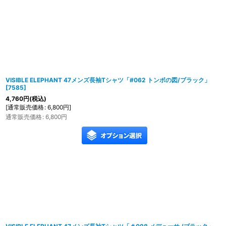
表示数
:
在庫あり
並び順
:
VISIBLE ELEPHANT 47メンズ長袖Tシャツ「#062 トンボの図/ブラック」
[
7585
]
4,760
円
(税込)
[
通常販売価格
:
6,800
円
]
通常販売価格
:
6,800
円