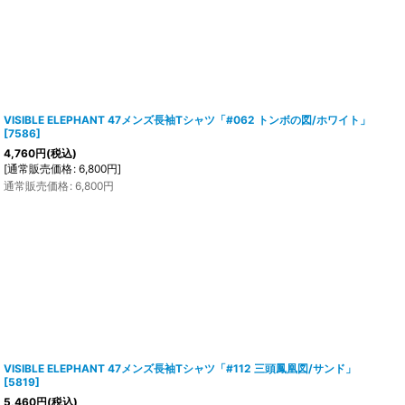
VISIBLE ELEPHANT 47メンズ長袖Tシャツ「#062 トンボの図/ホワイト」
[
7586
]
4,760
円
(税込)
[
通常販売価格
:
6,800
円
]
通常販売価格
:
6,800
円
VISIBLE ELEPHANT 47メンズ長袖Tシャツ「#112 三頭鳳凰図/サンド」
[
5819
]
5,460
円
(税込)