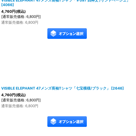
VISIBLE ELEPHANT 47メンズ長袖Tシャツ「＃097 四神文 /サンドベージュ」
[
4066
]
4,760
円
(税込)
[
通常販売価格
:
6,800
円
]
通常販売価格
:
6,800
円
VISIBLE ELEPHANT 47メンズ長袖Tシャツ「七宝模様/ブラック」
[
2646
]
4,760
円
(税込)
[
通常販売価格
:
6,800
円
]
通常販売価格
:
6,800
円