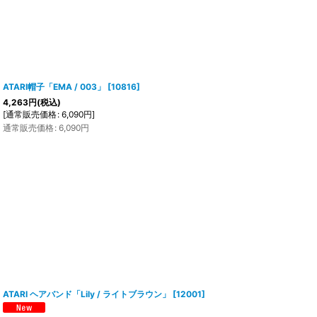
ATARI帽子「EMA / 003」
[
10816
]
4,263
円
(税込)
[
通常販売価格
:
6,090
円
]
通常販売価格
:
6,090
円
ATARI ヘアバンド「Lily / ライトブラウン」
[
12001
]