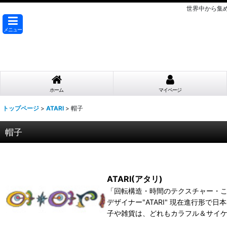
世界中から集
メニュー
ホーム
マイページ
トップページ
>
ATARI
>
帽子
帽子
ATARI(アタリ)
「回転構造・時間のテクスチャー・
デザイナー"ATARI" 現在進行
子や雑貨は、どれもカラフル＆サイ