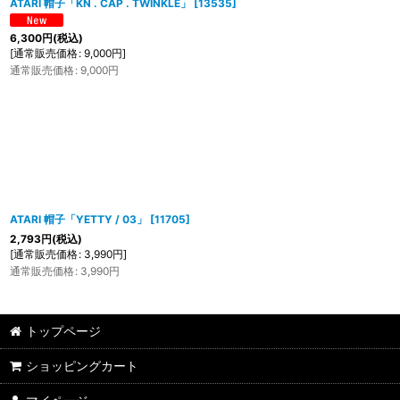
ATARI 帽子「KN . CAP . TWINKLE」
[
13535
]
6,300
円
(税込)
[
通常販売価格
:
9,000
円
]
通常販売価格
:
9,000
円
ATARI 帽子「YETTY / 03」
[
11705
]
2,793
円
(税込)
[
通常販売価格
:
3,990
円
]
通常販売価格
:
3,990
円
トップページ
ショッピングカート