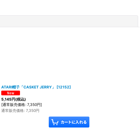
閉じる
ATARI帽子「CASKET JERRY」
[
12152
]
5,145
円
(税込)
[
通常販売価格
:
7,350
円
]
通常販売価格
:
7,350
円