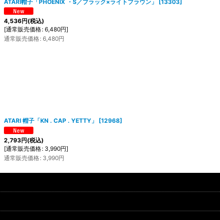
ATARI帽子「PHOENIX ・S／ブラック×ライトブラウン」
[
13303
]
4,536
円
(税込)
[
通常販売価格
:
6,480
円
]
通常販売価格
:
6,480
円
ATARI 帽子「KN . CAP . YETTY」
[
12968
]
2,793
円
(税込)
[
通常販売価格
:
3,990
円
]
通常販売価格
:
3,990
円