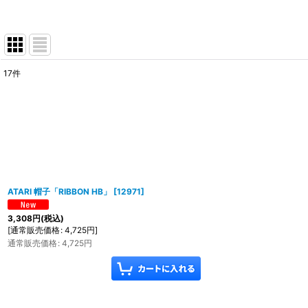
17
件
表示数
:
在庫あり
並び順
:
ATARI 帽子「RIBBON HB」
[
12971
]
3,308
円
(税込)
[
通常販売価格
:
4,725
円
]
通常販売価格
:
4,725
円