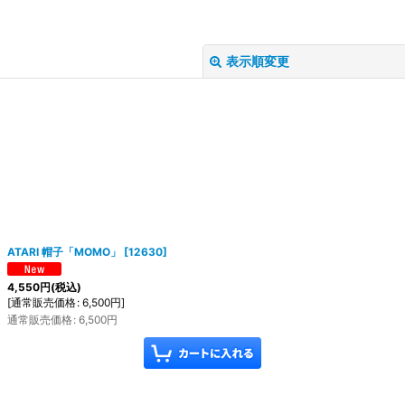
表示順変更
絞り込む
ATARI 帽子「MOMO」
[
12630
]
4,550
円
(税込)
[
通常販売価格
:
6,500
円
]
通常販売価格
:
6,500
円