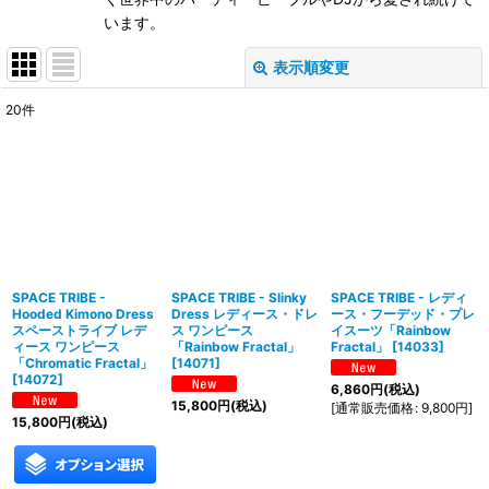
います。
表示順変更
閉じる
20
件
表示数
:
在庫あり
並び順
:
絞り込む
SPACE TRIBE -
SPACE TRIBE - Slinky
SPACE TRIBE - レディ
Hooded Kimono Dress
Dress レディース・ドレ
ース・フーデッド・プレ
スペーストライブ レデ
ス ワンピース
イスーツ「Rainbow
ィース ワンピース
「Rainbow Fractal」
Fractal」
[
14033
]
「Chromatic Fractal」
[
14071
]
[
14072
]
6,860
円
(税込)
15,800
円
(税込)
[
通常販売価格
:
9,800
円
]
15,800
円
(税込)