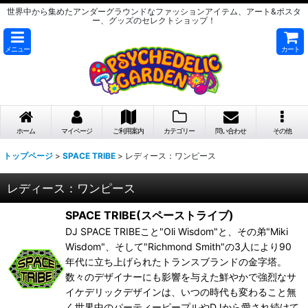
世界中から集めたアンダーグラウンドなファッションアイテム、アート&ポスタ
ー、グッズのセレクトショップ！
メニュー
カート
ホーム
マイページ
ご利用案内
カテゴリー
問い合わせ
その他
トップページ
>
SPACE TRIBE
>
レディース：ワンピース
レディース：ワンピース
SPACE TRIBE(スペーストライブ)
DJ SPACE TRIBEこと"Oli Wisdom"と、その弟"Miki
Wisdom"、そして"Richmond Smith"の3人により90
年代に立ち上げられたトランスブランドの金字塔。
数々のデザイナーにも影響を与えた鮮やかで強烈なサ
イケデリックデザインは、いつの時代も変わること無
く世界中のパーティーピープルやDJから愛され続けて