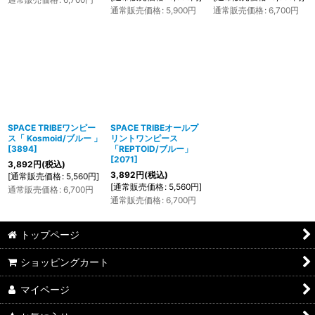
通常販売価格
:
5,900
円
通常販売価格
:
6,700
円
SPACE TRIBEワンピー
SPACE TRIBEオールプ
ス「 Kosmoid/ブルー 」
リントワンピース
[
3894
]
「REPTOID/ブルー」
[
2071
]
3,892
円
(税込)
3,892
円
(税込)
[
通常販売価格
:
5,560
円
]
[
通常販売価格
:
5,560
円
]
通常販売価格
:
6,700
円
通常販売価格
:
6,700
円
トップページ
ショッピングカート
マイページ