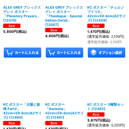
ALEX GREY アレックス
ALEX GREY アレックス
KC ポスター「チェルノ
グレイ ポスター
グレイ ポスター
ブイリ3」
「Planetary Prayers」
「Theologue - Special
42cm×59.4cm(A2サイ
[
13374
]
Edition Detail」
ズ)
[
12459
]
[
13007
]
5,800
円
(税込)
1,470
円
(税込)
4,800
円
(税込)
[
通常販売価格
:
2,100
円
]
通常販売価格
:
2,100
円
KC ポスター「太陽と旋
KC ポスター
KC ポスター 3種類セッ
律 Part2」
「Ganesha」
ト
[
12462
]
42cm×59.4cm(A2サイ
42cm×59.4cm(A2サイ
ズ)
[
12460
]
ズ)
[
12461
]
3,675
円
(税込)
[
通常販売価格
:
5,250
円
]
1,470
円
(税込)
1,470
円
(税込)