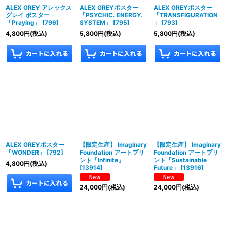
ALEX GREY アレックス
ALEX GREYポスター
ALEX GREYポスター
グレイ ポスター
「PSYCHIC. ENERGY.
「TRANSFIGURATION
「Praying」
[
796
]
SYSTEM」
[
795
]
」
[
793
]
4,800
円
(税込)
5,800
円
(税込)
5,800
円
(税込)
ALEX GREYポスター
【限定生産】 Imaginary
【限定生産】 Imaginary
「WONDER」
[
792
]
Foundation アートプリ
Foundation アートプリ
ント「Infinite」
ント「Sustainable
4,800
円
(税込)
[
13914
]
Future」
[
13916
]
24,000
円
(税込)
24,000
円
(税込)