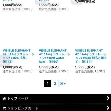
5,800
円
(税込)
1,000
円
(税込)
1,000
円
(税込)
通常販売価格
:
1,000
円
通常販売価格
:
1,000
円
VISIBLE ELEPHANT
VISIBLE ELEPHANT
VISIBLE ELEPHANT
47「A4イラストレーシ
47「A4イラストレーシ
47「A4イラストレーシ
ョン/＃025 涼秋」
ョン/＃029 water
ョン/＃036 部品と組立
[
5148
]
hole」
[
5150
]
て」
[
5154
]
1,000
円
(税込)
1,000
円
(税込)
1,000
円
(税込)
通常販売価格
:
1,000
円
通常販売価格
:
1,000
円
通常販売価格
:
1,000
円
1
2
次
»
トップページ
ショッピングカート