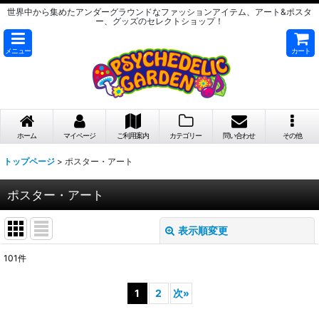
世界中から集めたアンダーグラウンドなファッションアイテム、アート&ポスタ
ー、グッズのセレクトショップ！
メニュー
カート
ホーム
マイページ
ご利用案内
カテゴリー
問い合わせ
その他
トップページ
>
ポスター・アート
ポスター・アート
表示順変更
閉じる
101
件
表示数
:
1
2
次
»
在庫あり