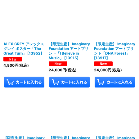
並び順
:
絞り込む
ALEX GREY アレックス
【限定生産】 Imaginary
【限定生産】 Imaginary
グレイ ポスター「The
Foundation アートプリ
Foundation アートプリ
Great Turn」
[
13952
]
ント「I Believe in
ント「DNA Forest」
Music」
[
13915
]
[
13917
]
4,800
円
(税込)
24,000
円
(税込)
24,000
円
(税込)
【限定生産】 Imaginary
【限定生産】 Imaginary
【限定生産】 Imaginary