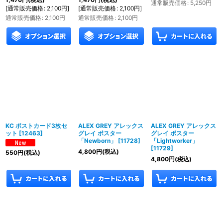
通常販売価格
:
5,250
円
[
通常販売価格
:
2,100
円
]
[
通常販売価格
:
2,100
円
]
通常販売価格
:
2,100
円
通常販売価格
:
2,100
円
KC ポストカード3枚セ
ALEX GREY アレックス
ALEX GREY アレックス
ット
[
12463
]
グレイ ポスター
グレイ ポスター
「Newborn」
[
11728
]
「Lightworker」
[
11729
]
4,800
円
(税込)
550
円
(税込)
4,800
円
(税込)