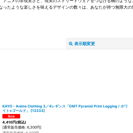
、アニメの非現実さと、現実のストリートウェアをつなげる橋のような
なったような楽しさを味えるデザインの数々は、あなたが持つ無限大の
表示順変更
絞り込む
KAYO - Anime Clothing 3／4レギンス「DMT Pyramid Print Legging / ホワ
イト×ゴールド」
[
13333
]
4,410
円
(税込)
[
通常販売価格
:
6,300
円
]
通常販売価格
:
6,300
円