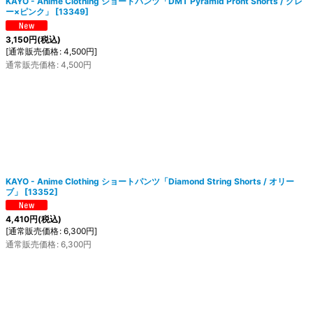
KAYO - Anime Clothing ショートパンツ「DMT Pyramid Pront Shorts / グレ
ー×ピンク」
[
13349
]
3,150
円
(税込)
[
通常販売価格
:
4,500
円
]
通常販売価格
:
4,500
円
KAYO - Anime Clothing ショートパンツ「Diamond String Shorts / オリー
ブ」
[
13352
]
4,410
円
(税込)
[
通常販売価格
:
6,300
円
]
通常販売価格
:
6,300
円