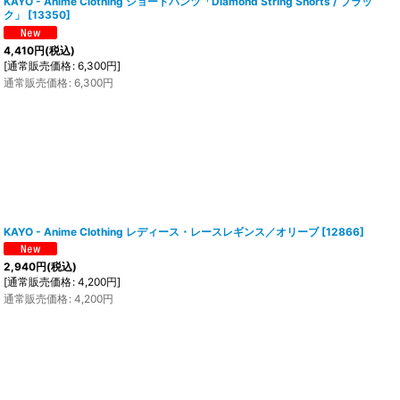
KAYO - Anime Clothing ショートパンツ「Diamond String Shorts / ブラッ
ク」
[
13350
]
4,410
円
(税込)
[
通常販売価格
:
6,300
円
]
通常販売価格
:
6,300
円
KAYO - Anime Clothing レディース・レースレギンス／オリーブ
[
12866
]
2,940
円
(税込)
[
通常販売価格
:
4,200
円
]
通常販売価格
:
4,200
円