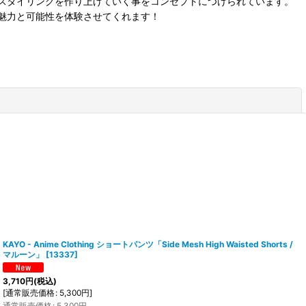
スタイリングを作り上げていく事をコンセプトにつけられています。
魅力と可能性を体験させてくれます！
閉じる
KAYO - Anime Clothing ショートパンツ「Side Mesh High Waisted Shorts /
マルーン」
[
13337
]
3,710
円
(税込)
[
通常販売価格
:
5,300
円
]
通常販売価格
:
5,300
円