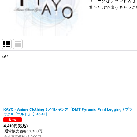
ユニークなブランド名は
着ただけで違うキャラに
46
件
表示数
:
在庫あり
並び順
:
KAYO - Anime Clothing 3／4レギンス「DMT Pyramid Print Legging / ブラ
ック×ゴールド」
[
13332
]
4,410
円
(税込)
[
通常販売価格
:
6,300
円
]
通常販売価格
:
6,300
円