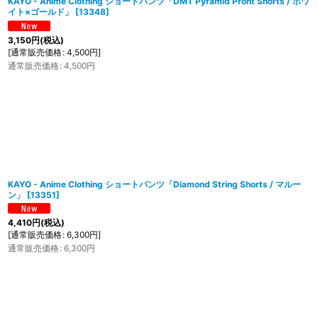
KAYO - Anime Clothing ショートパンツ「DMT Pyramid Pront Shorts / ホワ
イト×ゴールド」
[
13348
]
3,150
円
(税込)
[
通常販売価格
:
4,500
円
]
通常販売価格
:
4,500
円
KAYO - Anime Clothing ショートパンツ「Diamond String Shorts / マルー
ン」
[
13351
]
4,410
円
(税込)
[
通常販売価格
:
6,300
円
]
通常販売価格
:
6,300
円