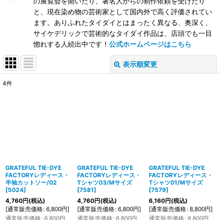
の展覧会を開いたり、著名人からの制作依頼を受けたり
と、現在染め物の芸術家として国内外で高く評価されてい
ます。ありふれたタイダイとはまったく異なる、奥深く、
サイケデリックで芸術的なタイダイ作品は、店頭でも一目
惚れする人続出中です！
公式ホームページはこちら
表示順変更
閉じる
4
件
表示数
:
在庫あり
並び順
:
絞り込む
GRATEFUL TIE-DYE
GRATEFUL TIE-DYE
GRATEFUL TIE-DYE
FACTORYレディース・
FACTORYレディース・
FACTORYレディース・
半袖カットソー/02
Tシャツ03/Mサイズ
Tシャツ01/Mサイズ
[
5024
]
[
7581
]
[
7579
]
4,760
円
(税込)
4,760
円
(税込)
6,160
円
(税込)
[
通常販売価格
:
6,800
円
]
[
通常販売価格
:
6,800
円
]
[
通常販売価格
:
8,800
円
]
通常販売価格
:
6,800
円
通常販売価格
:
6,800
円
通常販売価格
:
8,800
円