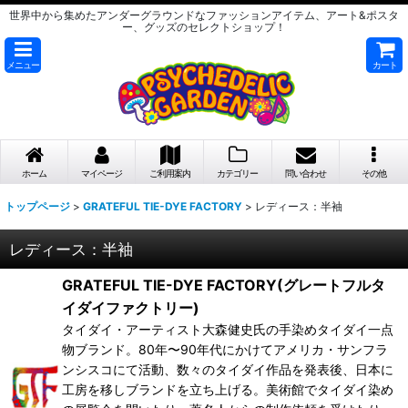
世界中から集めたアンダーグラウンドなファッションアイテム、アート&ポスタ
ー、グッズのセレクトショップ！
メニュー
カート
ホーム
マイページ
ご利用案内
カテゴリー
問い合わせ
その他
トップページ
>
GRATEFUL TIE-DYE FACTORY
>
レディース：半袖
レディース：半袖
GRATEFUL TIE-DYE FACTORY(グレートフルタ
イダイファクトリー)
タイダイ・アーティスト大森健史氏の手染めタイダイ一点
物ブランド。80年〜90年代にかけてアメリカ・サンフラ
ンシスコにて活動、数々のタイダイ作品を発表後、日本に
工房を移しブランドを立ち上げる。美術館でタイダイ染め