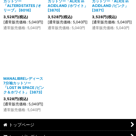
カットソー
カットソー「ALICE in
カットソー「ALICE in
「ALTERDSTATES /オ
ACIDLAND /ホワイト」
ACIDLAND /ピンク」
リーブ」
[
6016
]
[
3870
]
[
3871
]
3,528
円
(税込)
3,528
円
(税込)
3,528
円
(税込)
[
通常販売価格
:
5,040
円
]
[
通常販売価格
:
5,040
円
]
[
通常販売価格
:
5,040
円
]
通常販売価格
:
5,040
円
通常販売価格
:
5,040
円
通常販売価格
:
5,040
円
MANALIBREレディース
7分袖カットソー
「LOST IN SPACE /ピン
ク＆ホワイト」
[
3873
]
3,528
円
(税込)
[
通常販売価格
:
5,040
円
]
通常販売価格
:
5,040
円
トップページ