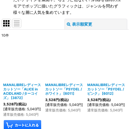
モアでポップに描いたグラフィックは、ジャンルを問わず
様々な層に人気を集めています。
表示順変更
閉じる
10
件
表示数
:
在庫あり
並び順
:
絞り込む
MANALIBREレディース
MANALIBREレディース
MANALIBREレディース
カットソー「ALICE in
カットソー「PSYDEL /
カットソー「PSYDEL /
ACIDLAND /ターコイ
ホワイト」
[
6011
]
ピンク」
[
6012
]
ズ」
[
3872
]
3,528
円
(税込)
3,528
円
(税込)
3,528
円
(税込)
[
通常販売価格
:
5,040
円
]
[
通常販売価格
:
5,040
円
]
[
通常販売価格
:
5,040
円
]
通常販売価格
:
5,040
円
通常販売価格
:
5,040
円
通常販売価格
:
5,040
円