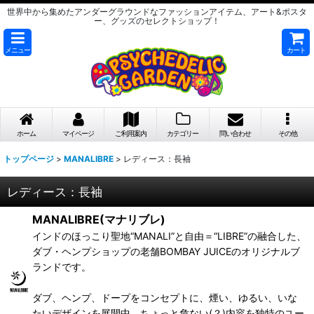
世界中から集めたアンダーグラウンドなファッションアイテム、アート&ポスタ
ー、グッズのセレクトショップ！
メニュー
カート
ホーム
マイページ
ご利用案内
カテゴリー
問い合わせ
その他
トップページ
>
MANALIBRE
>
レディース：長袖
レディース：長袖
MANALIBRE(マナリブレ)
インドのほっこり聖地“MANALI”と自由＝“LIBRE”の融合した、
ダブ・ヘンプショップの老舗BOMBAY JUICEのオリジナルブ
ランドです。
ダブ、ヘンプ、ドープをコンセプトに、煙い、ゆるい、いな
たいデザインを展開中。ちょっと危ない(？)内容を独特のユー