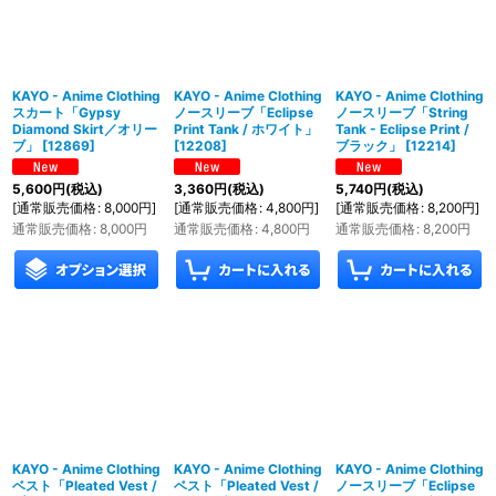
在庫あり
並び順
:
KAYO - Anime Clothing
KAYO - Anime Clothing
KAYO - Anime Clothing
スカート「Gypsy
ノースリーブ「Eclipse
ノースリーブ「String
Diamond Skirt／オリー
Print Tank / ホワイト」
Tank - Eclipse Print /
ブ」
[
12869
]
[
12208
]
ブラック」
[
12214
]
絞り込む
5,600
円
(税込)
3,360
円
(税込)
5,740
円
(税込)
[
通常販売価格
:
8,000
円
]
[
通常販売価格
:
4,800
円
]
[
通常販売価格
:
8,200
円
]
通常販売価格
:
8,000
円
通常販売価格
:
4,800
円
通常販売価格
:
8,200
円
KAYO - Anime Clothing
KAYO - Anime Clothing
KAYO - Anime Clothing
ベスト「Pleated Vest /
ベスト「Pleated Vest /
ノースリーブ「Eclipse