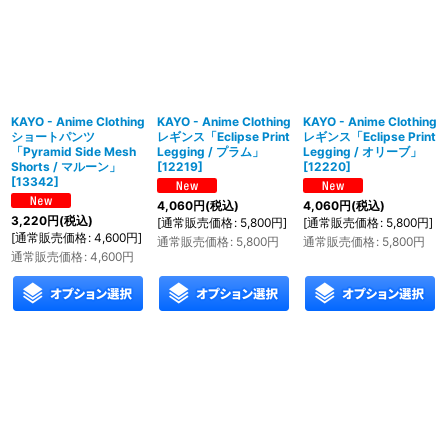
KAYO - Anime Clothing
KAYO - Anime Clothing
KAYO - Anime Clothing
ショートパンツ
レギンス「Eclipse Print
レギンス「Eclipse Print
「Pyramid Side Mesh
Legging / プラム」
Legging / オリーブ」
Shorts / マルーン」
[
12219
]
[
12220
]
[
13342
]
4,060
円
(税込)
4,060
円
(税込)
3,220
円
(税込)
[
通常販売価格
:
5,800
円
]
[
通常販売価格
:
5,800
円
]
[
通常販売価格
:
4,600
円
]
通常販売価格
:
5,800
円
通常販売価格
:
5,800
円
通常販売価格
:
4,600
円