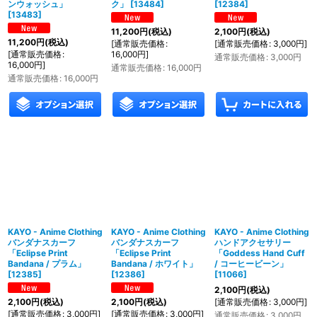
ンウォッシュ」
ク」
[
13484
]
[
12384
]
[
13483
]
11,200
円
(税込)
2,100
円
(税込)
11,200
円
(税込)
[
通常販売価格
:
[
通常販売価格
:
3,000
円
]
[
通常販売価格
:
16,000
円
]
通常販売価格
:
3,000
円
16,000
円
]
通常販売価格
:
16,000
円
通常販売価格
:
16,000
円
KAYO - Anime Clothing
KAYO - Anime Clothing
KAYO - Anime Clothing
バンダナスカーフ
バンダナスカーフ
ハンドアクセサリー
「Eclipse Print
「Eclipse Print
「Goddess Hand Cuff
Bandana / プラム」
Bandana / ホワイト」
/ コーヒービーン」
[
12385
]
[
12386
]
[
11066
]
2,100
円
(税込)
[
通常販売価格
:
3,000
円
]
2,100
円
(税込)
2,100
円
(税込)
[
通常販売価格
:
3,000
円
]
[
通常販売価格
:
3,000
円
]
通常販売価格
:
3,000
円