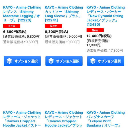
KAYO - Anime Clothing
KAYO - Anime Clothing
KAYO - Anime Clothing
レギンス「Shimmy
カットソー「Shimmy
レディース・パーカー
Macrame Legging / オ
Long Sleeve / プラム」
「New Pyramid String
リーブ」
[
12223
]
[
12241
]
Jacket／ブラック」
[
13480
]
6,860
円
(税込)
6,300
円
(税込)
12,460
円
(税込)
[
通常販売価格
:
9,800
円
]
[
通常販売価格
:
9,000
円
]
[
通常販売価格
:
通常販売価格
:
9,800
円
通常販売価格
:
9,000
円
17,800
円
]
通常販売価格
:
17,800
円
KAYO - Anime Clothing
KAYO - Anime Clothing
KAYO - Anime Clothing
レディース・ジャケット
レディース・ジャケット
バンダナスカーフ
「Canvas Cropped
「Canvas Cropped
「Eclipse Print
Hoodie Jacket／ストー
Hoodie Jacket／ブラッ
Bandana / オリーブ」