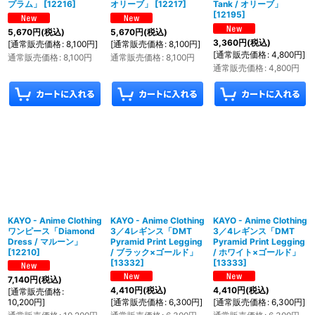
プラム」
[
12216
]
オリーブ」
[
12217
]
Tank / オリーブ」
[
12195
]
5,670
円
(税込)
5,670
円
(税込)
3,360
円
(税込)
[
通常販売価格
:
8,100
円
]
[
通常販売価格
:
8,100
円
]
[
通常販売価格
:
4,800
円
]
通常販売価格
:
8,100
円
通常販売価格
:
8,100
円
通常販売価格
:
4,800
円
KAYO - Anime Clothing
KAYO - Anime Clothing
KAYO - Anime Clothing
ワンピース「Diamond
3／4レギンス「DMT
3／4レギンス「DMT
Dress / マルーン」
Pyramid Print Legging
Pyramid Print Legging
[
12210
]
/ ブラック×ゴールド」
/ ホワイト×ゴールド」
[
13332
]
[
13333
]
7,140
円
(税込)
4,410
円
(税込)
4,410
円
(税込)
[
通常販売価格
:
10,200
円
]
[
通常販売価格
:
6,300
円
]
[
通常販売価格
:
6,300
円
]