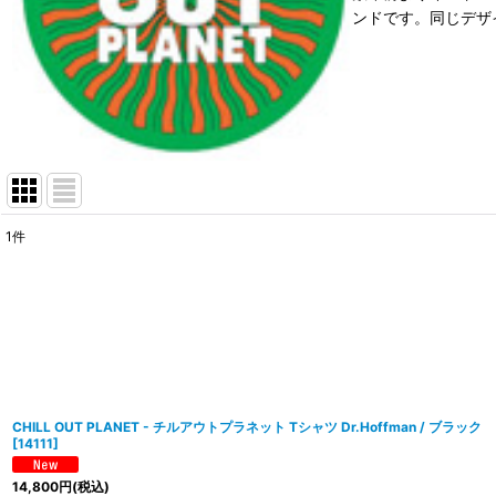
ンドです。同じデザ
1
件
表示数
:
在庫あり
並び順
:
CHILL OUT PLANET - チルアウトプラネット Tシャツ Dr.Hoffman / ブラック
[
14111
]
14,800
円
(税込)