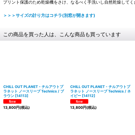
プリント保護のため乾燥機をさけ、なるべく手洗いし自然乾燥してく
＞＞＞サイズの計り方はコチラ(別窓が開きます)
この商品を買った人は、こんな商品も買っています
CHILL OUT PLANET - チルアウトプ
CHILL OUT PLANET - チルアウトプ
ラネット ノースリーブ Technics / ブ
ラネット ノースリーブ Technics / ネ
ラウン
[
14113
]
イビー
[
14112
]
13,800
円
(税込)
13,800
円
(税込)