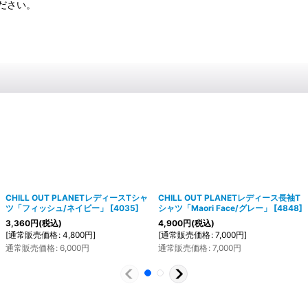
ださい。
CHILL OUT PLANETレディースTシャ
CHILL OUT PLANETレディース長袖T
ツ「フィッシュ/ネイビー」
[
4035
]
シャツ「Maori Face/グレー」
[
4848
]
3,360
円
(税込)
4,900
円
(税込)
[
通常販売価格
:
4,800
円
]
[
通常販売価格
:
7,000
円
]
通常販売価格
:
6,000
円
通常販売価格
:
7,000
円