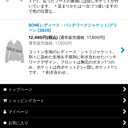
ト1つ、尖ったフードの裏側には隠しポケットが付
いています。 ＊染まりかたは一点づつ違いますの
で色の位置な…
BONEレディース・パッチワークジャケット/グリ
ーン
[
3826
]
12,460
円
(税込)
[
通常販売価格
:
17,800
円
]
通常販売価格
:
17,800
円
コットン生地のレディース・シャツジャケット。
別々に染めた生地を不規則に剥ぎ合わせたパッチ
ワークデザイン。フロントは胸元のボタン1つの
み、ポケットは内ポケット2つ＋隠しポケット1つ
です。 ＊剥ぎ合わせ…
トップページ
ショッピングカート
マイページ
お気に入り