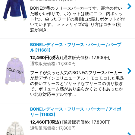
BONE定番のフリースパーカーです。裏地の付い
た暖かい作りで、ポケットは腰に二つ、内ポケッ
ト1つ、尖ったフードの裏側には隠しポケットが付
いています。 ＞＞＞サイズの計り方はコチラ(別
窓が開き…
BONEレディース・フリース・パーカー / パープ
ル
[
11681
]
12,460
円
(税込)
[
通常販売価格
:
17,800
円
]
通常販売価格
:
17,800
円
フードが尖った人気のBONEのフリースパーカー
が新デザインにリニューアル！ モコモコした毛足
の長いフリースとソリッドなフリースの切り接ぎ
で、ボリューム感があり柔らかくとてもあったか
い北欧対応モデルです…
BONEレディース・フリース・パーカー / アイボ
リー
[
11682
]
12,460
円
(税込)
[
通常販売価格
:
17,800
円
]
通常販売価格
:
17,800
円