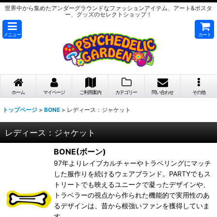
世界中から集めたアンダーグラウンドなファッションアイテム、アート&ポスタ
ー、グッズのセレクトショップ！
メニュー
カート
ホーム
マイページ
ご利用案内
カテゴリー
問い合わせ
その他
トップページ
>
BONE
>
レディース：ジャケット
レディース：ジャケット
BONE(ボーン)
97年よりレイブカルチャーやトラベリングにマッチ
した服作りを続けるウェアブランド。PARTYでもス
トリートでも映えるユニークで凝ったデザインや、
トラベラーの視点から作られた機能的で実用性のあ
るデザインは、昔から根強いファンを獲得していま
す。