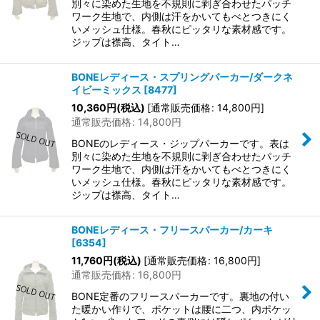
別々に染めた生地を不規則に剥ぎ合わせたパッチ
ワーク生地で、内側は汗をかいてもべとつきにく
いメッシュ仕様。春秋にピッタリな素材感です。
ジップは襟高、タイト…
BONEレディース・スプリングパーカー/ダークネ
イビーミックス
[
8477
]
10,360
円
(税込)
[
通常販売価格
:
14,800
円
]
通常販売価格
:
14,800
円
BONEのレディース・ジップパーカーです。表は
別々に染めた生地を不規則に剥ぎ合わせたパッチ
ワーク生地で、内側は汗をかいてもべとつきにく
いメッシュ仕様。春秋にピッタリな素材感です。
ジップは襟高、タイト…
BONEレディース・フリースパーカー/カーキ
[
6354
]
11,760
円
(税込)
[
通常販売価格
:
16,800
円
]
通常販売価格
:
16,800
円
BONE定番のフリースパーカーです。裏地の付い
た暖かい作りで、ポケットは腰に二つ、内ポケッ