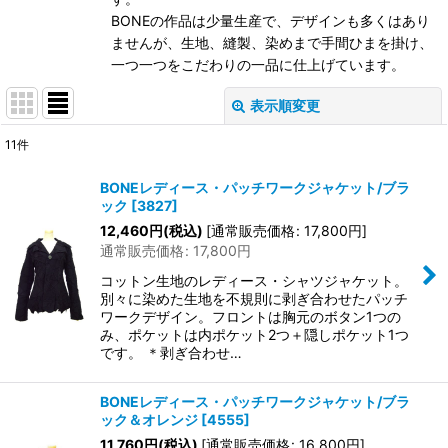
BONEの作品は少量生産で、デザインも多くはあり
ませんが、生地、縫製、染めまで手間ひまを掛け、
一つ一つをこだわりの一品に仕上げています。
表示順変更
閉じる
11
件
表示数
:
BONEレディース・パッチワークジャケット/ブラ
ック
[
3827
]
在庫あり
12,460
円
(税込)
[
通常販売価格
:
17,800
円
]
通常販売価格
:
17,800
円
並び順
:
コットン生地のレディース・シャツジャケット。
別々に染めた生地を不規則に剥ぎ合わせたパッチ
絞り込む
ワークデザイン。フロントは胸元のボタン1つの
み、ポケットは内ポケット2つ＋隠しポケット1つ
です。 ＊剥ぎ合わせ…
BONEレディース・パッチワークジャケット/ブラ
ック＆オレンジ
[
4555
]
11,760
円
(税込)
[
通常販売価格
:
16,800
円
]