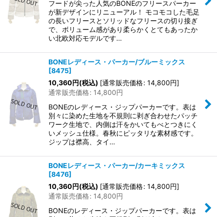
フードが尖った人気のBONEのフリースパーカー
が新デザインにリニューアル！ モコモコした毛足
の長いフリースとソリッドなフリースの切り接ぎ
で、ボリューム感があり柔らかくとてもあったか
い北欧対応モデルです…
BONEレディース・パーカー/ブルーミックス
[
8475
]
10,360
円
(税込)
[
通常販売価格
:
14,800
円
]
通常販売価格
:
14,800
円
BONEのレディース・ジップパーカーです。表は
別々に染めた生地を不規則に剥ぎ合わせたパッチ
ワーク生地で、内側は汗をかいてもべとつきにく
いメッシュ仕様。春秋にピッタリな素材感です。
ジップは襟高、タイ…
BONEレディース・パーカー/カーキミックス
[
8476
]
10,360
円
(税込)
[
通常販売価格
:
14,800
円
]
通常販売価格
:
14,800
円
BONEのレディース・ジップパーカーです。表は