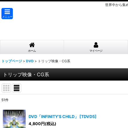
世界中から集
メニュー
ホーム
マイページ
トップページ
>
DVD
>
トリップ映像・CG系
トリップ映像・CG系
51
件
表示数
:
DVD「INFINITY'S CHILD」
[
TDVD5
]
在庫あり
4,800
円
(税込)