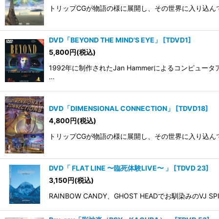
並び順
:
トリップCGが物語の様に展開し、その世界に入り込んでしま
DVD「BEYOND THE MIND'S EYE」
[
TDVD1
]
5,800
円
(税込)
1992年に制作されたJan Hammerによるコンピ
…
DVD「DIMENSIONAL CONNECTION」
[
TDVD18
]
4,800
円
(税込)
トリップCGが物語の様に展開し、その世界に入り込ん
DVD「 FLAT LINE 〜臨死体験LIVE〜 」
[
TDVD 23
]
3,150
円
(税込)
RAINBOW CANDY、GHOST HEADでお馴染み