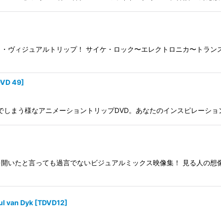
・ヴィジュアルトリップ！ サイケ・ロック〜エレクトロニカ〜トラン
VD 49
]
でしまう様なアニメーショントリップDVD。あなたのインスピレーショ
チャプターを開いたと言っても過言でないビジュアルミックス映像集！ 見る
ul van Dyk
[
TDVD12
]