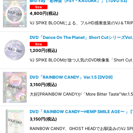
Bru-ray「彩神楽（PSY - KAGURA）」
[
TDVD 53
]
4,800
円
(税込)
VJ SPIKE BLOOMによる、フルHD感漸進策のV
DVD「Dance On The Planet」Short CutシリーズVol
1,200
円
(税込)
VJ SPIKE BLOOMが放つ人気のDVD映像集「Short
DVD「RAINBOW CANDY」Ver.1.5
[
DVD9
]
3,150
円
(税込)
大好評RAINBOW CANDYが「More Bitter T
DVD「 RAINBOW CANDY〜HEMP SMILE AGE〜 」
[
3,150
円
(税込)
RAINBOW CANDY、GHOST HEADでお馴染みのVJ 