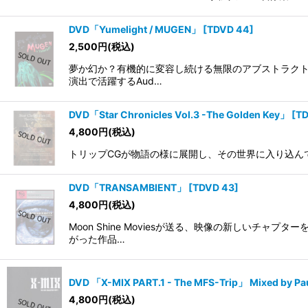
DVD「Yumelight / MUGEN」
[
TDVD 44
]
2,500
円
(税込)
夢か幻か？有機的に変容し続ける無限のアブストラクト
演出で活躍するAud…
DVD「Star Chronicles Vol.3 -The Golden Key」
[
TD
4,800
円
(税込)
トリップCGが物語の様に展開し、その世界に入り込ん
DVD「TRANSAMBIENT」
[
TDVD 43
]
4,800
円
(税込)
Moon Shine Moviesが送る、映像の新しい
がった作品…
DVD 「X-MIX PART.1 - The MFS-Trip」 Mixed by Pa
4,800
円
(税込)