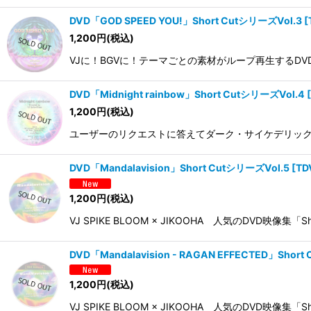
DVD「GOD SPEED YOU!」Short CutシリーズVol.3
[
1,200
円
(税込)
VJに！BGVに！テーマごとの素材がループ再生するDVD映像集「
DVD「Midnight rainbow」Short CutシリーズVol.4
[
1,200
円
(税込)
ユーザーのリクエストに答えてダーク・サイケデリックトランス音
DVD「Mandalavision」Short CutシリーズVol.5
[
TD
1,200
円
(税込)
VJ SPIKE BLOOM × JIKOOHA 人気のDVD映像
DVD「Mandalavision - RAGAN EFFECTED」Sh
1,200
円
(税込)
VJ SPIKE BLOOM × JIKOOHA 人気のDVD映像