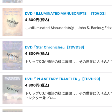
DVD「ILLUMINATED MANUSCRIPTS」
[
TDVD3
]
4,800
円
(税込)
このIlluminated Manuscriptsは、John S
DVD「Star Chronicles」
[
TDVD38
]
4,800
円
(税込)
トリップCGが物語の様に展開し、その世界に入り込ん
DVD「 PLANETARY TRAVELER 」
[
TDVD 29
]
4,800
円
(税込)
トリップCGが物語の様に展開し、その世界に入り込ん
ィレクター兼プロ…