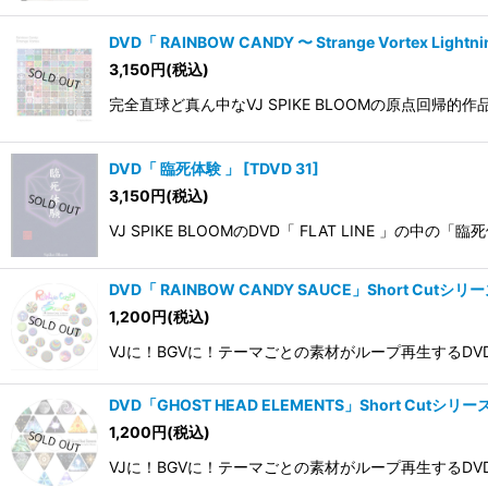
DVD「 RAINBOW CANDY 〜 Strange Vortex Lightni
3,150
円
(税込)
完全直球ど真ん中なVJ SPIKE BLOOMの原点回帰的作
DVD「 臨死体験 」
[
TDVD 31
]
3,150
円
(税込)
VJ SPIKE BLOOMのDVD「 FLAT LINE
DVD「 RAINBOW CANDY SAUCE」Short Cutシリーズ
1,200
円
(税込)
VJに！BGVに！テーマごとの素材がループ再生するDVD映像集
DVD「GHOST HEAD ELEMENTS」Short Cutシリーズ
1,200
円
(税込)
VJに！BGVに！テーマごとの素材がループ再生するDVD映像集