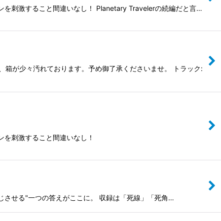
こと間違いなし！ Planetary Travelerの続編だと言…
の為、箱が少々汚れております。予め御了承くださいませ。 トラック:
ンを刺激すること間違いなし！
にて"感じさせる"一つの答えがここに。 収録は「死線」「死角…