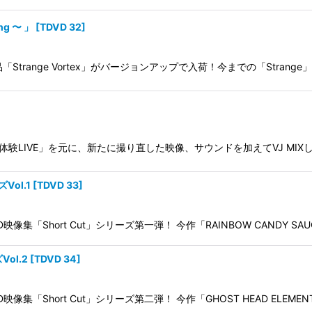
ng 〜 」
[
TDVD 32
]
品「Strange Vortex」がバージョンアップで入荷！今までの「Stran
 」の中の「臨死体験LIVE」を元に、新たに撮り直した映像、サウンドを加えてV
Vol.1
[
TDVD 33
]
「Short Cut」シリーズ第一弾！ 今作「RAINBOW CANDY SAUC
Vol.2
[
TDVD 34
]
「Short Cut」シリーズ第二弾！ 今作「GHOST HEAD ELEMENTS