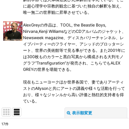
に超心理学や宗教的観念に基づいた独自の解釈を加え、
唯一無二の世界観に昇華させている。
AlexGreyの作品は、TOOL, the Beastie Boys,
Nirvana,Kenji WilliamsなどのCDアルバムのジャケット、
Newsweek magazine、ディスカバリーチャンネル、レ
イブパーティーのフライヤー、アシッドのブロッターシ
ート、世界の美術館等で見る事ができる。また2001年に
は300枚ものカラーと黒白写真から構成される大判モノ
グラフ“Transfiguration”が発売され、こちらでもALEX
GREYの世界を堪能できる。
現在もニューヨークほか世界各国で、妻でありアーティ
ストのAllysonと共にアートの講義や様々な活動を行って
おり、様々なジャンルから高い評価と熱狂的支持者を得
ている。
表示順変更
閉じる
17
件