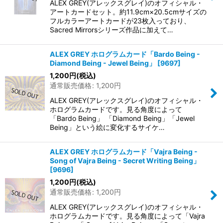
ALEX GREY(アレックスグレイ)のオフィシャル・
アートカードセット。約11.9cm×20.5cmサイズの
フルカラーアートカードが23枚入っており、
Sacred Mirrorsシリーズ作品に加えて…
ALEX GREY ホログラムカード「Bardo Being -
Diamond Being - Jewel Being」
[
9697
]
1,200
円
(税込)
通常販売価格
:
1,200
円
ALEX GREY(アレックスグレイ)のオフィシャル・
ホログラムカードです。見る角度によって
「Bardo Being」 「Diamond Being」「Jewel
Being」という絵に変化するサイケ…
ALEX GREY ホログラムカード「Vajra Being -
Song of Vajra Being - Secret Writing Being」
[
9696
]
1,200
円
(税込)
通常販売価格
:
1,200
円
ALEX GREY(アレックスグレイ)のオフィシャル・
ホログラムカードです。見る角度によって「Vajra