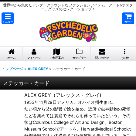
世界中から集めたアンダーグラウンドなファッションアイテム、アート&ポスタ
ー、グッズのセレクトショップ！
メニュー
カート
ホーム
マイページ
ご利用案内
カテゴリー
問い合わせ
その他
トップページ
>
ALEX GREY
>
ステッカー・カード
ステッカー・カード
ALEX GREY（アレックス・グレイ)
1953年11月29日アメリカ、オハイオ州生まれ。
幼い頃から父の影響で絵を始め、近所で虫や動物の死骸
などを集めては裏庭でそれらを葬っていたという。その
後はColumbus College of Art and Design、Boston
Museum Schoolでアートを、HarvardMedical Schoolの
解剖学部では人体構造及び死体解剖を学んでいる。そこ