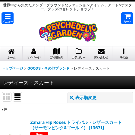
世界中から集めたアンダーグラウンドなファッションアイテム、アート&ポスタ
ー、グッズのセレクトショップ！
メニュー
カート
ホーム
マイページ
ご利用案内
カテゴリー
問い合わせ
その他
トップページ
>
GOODS・その他ブランド
>
レディース：スカート
レディース：スカート
表示順変更
閉じる
7
件
表示数
:
Zahara Hip Roses トライバル・レザースカート
（サーモンピンク&ゴールド）
[
13671
]
在庫あり