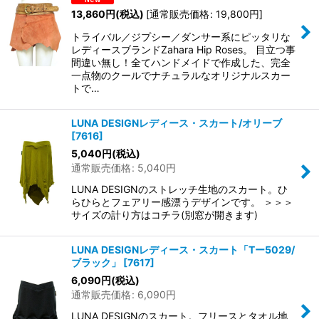
13,860
円
(税込)
[
通常販売価格
:
19,800
円
]
並び順
:
トライバル／ジプシー／ダンサー系にピッタリな
レディースブランドZahara Hip Roses。 目立つ事
絞り込む
間違い無し！全てハンドメイドで作成した、完全
一点物のクールでナチュラルなオリジナルスカー
トで…
LUNA DESIGNレディース・スカート/オリーブ
[
7616
]
5,040
円
(税込)
通常販売価格
:
5,040
円
LUNA DESIGNのストレッチ生地のスカート。ひ
らひらとフェアリー感漂うデザインです。 ＞＞＞
サイズの計り方はコチラ(別窓が開きます)
LUNA DESIGNレディース・スカート「Tー5029/
ブラック」
[
7617
]
6,090
円
(税込)
通常販売価格
:
6,090
円
LUNA DESIGNのスカート。フリースとタオル地