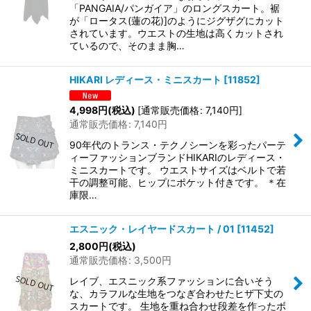
「PANGAIA/パンガイア」のロングスカート。裾
が「ロータス(蓮の花)]のようにジグザグにカット
されています。ウエストの生地は高くカットされ
ているので、そのまま胸…
HIKARI レディース・ミニスカート
[
11852
]
4,998
円
(税込)
[
通常販売価格
:
7,140
円
]
通常販売価格
:
7,140
円
90年代のトランス・テクノシーンを彩ったパーテ
ィーファッションブランドHIKARIのレディース・
ミニスカートです。 ウエストサイズはベルトで若
干の調整可能、ヒップにポケット付きです。 ＊在
庫限…
エスニック・レイヤードスカート / 01
[
11452
]
2,800
円
(税込)
通常販売価格
:
3,500
円
レイブ、エスニック系ファッションに合いそう
な、カラフルな生地をつなぎ合わせたヒザ下丈の
スカートです。 生地を重ね合わせ段差を作ったボ