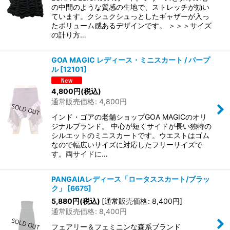
の中間のような質感の生地で、ストレッチが効い
ています。クシュクシュっとしたギャザーが入っ
たボリューム感あるデザインです。 ＞＞＞サイズ
の計り方…
GOA MAGIC レディース・ミニスカート / パープ
ル
[
12101
]
4,800
円
(税込)
通常販売価格
:
4,800
円
インド・ゴアの老舗ショップGOA MAGICのオリ
ジナルブランド。 中心が短くサイドが長い独特の
シルエットのミニスカートです。ウエストはゴム
なので幅広いサイズに対応したフリーサイズで
す。両サイドに…
PANGAIAレディース「ロータススカート/ブラッ
ク」
[
6675
]
5,880
円
(税込)
[
通常販売価格
:
8,400
円
]
通常販売価格
:
8,400
円
フェアリー＆フェミニンな森系ブランド