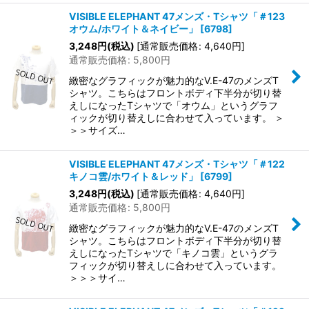
VISIBLE ELEPHANT 47メンズ・Tシャツ「＃123
オウム/ホワイト＆ネイビー」
[
6798
]
3,248
円
(税込)
[
通常販売価格
:
4,640
円
]
通常販売価格
:
5,800
円
緻密なグラフィックが魅力的なV.E-47のメンズT
シャツ。こちらはフロントボディ下半分が切り替
えしになったTシャツで「オウム」というグラフ
ィックが切り替えしに合わせて入っています。 ＞
＞＞サイズ…
VISIBLE ELEPHANT 47メンズ・Tシャツ「＃122
キノコ雲/ホワイト＆レッド」
[
6799
]
3,248
円
(税込)
[
通常販売価格
:
4,640
円
]
通常販売価格
:
5,800
円
緻密なグラフィックが魅力的なV.E-47のメンズT
シャツ。こちらはフロントボディ下半分が切り替
えしになったTシャツで「キノコ雲」というグラ
フィックが切り替えしに合わせて入っています。
＞＞＞サイ…