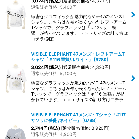
3,024
円
(税込)
[
通常販売価格
:
4,320
円
]
通常販売価格
:
5,400
円
緻密なグラフィックが魅力的なV.E-47のメンズT
シャツ。こちらは左袖が長くなったレフトアーム
Tシャツで、グラフィックは「＃125 女．鯛．
鶯」が描かれています。 ＞＞＞サイズの計り方は
コチラ(別窓…
VISIBLE ELEPHANT 47メンズ・レフトアームT
シャツ「＃116 軍鶏/ホワイト」
[
6780
]
3,024
円
(税込)
[
通常販売価格
:
4,320
円
]
通常販売価格
:
5,400
円
緻密なグラフィックが魅力的なV.E-47のメンズT
シャツ。こちらは左袖が長くなったレフトアーム
Tシャツで、グラフィックは「＃116 軍鶏」が描
かれています。 ＞＞＞サイズの計り方はコチラ…
VISIBLE ELEPHANT 47メンズ・Tシャツ「#117
サソリに薔薇 /ネイビー」
[
6788
]
2,744
円
(税込)
[
通常販売価格
:
3,920
円
]
通常販売価格
:
4,900
円