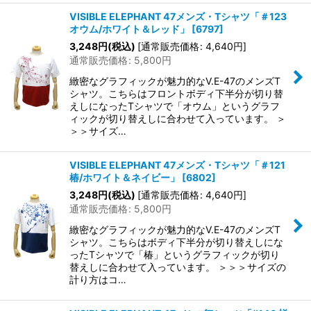
VISIBLE ELEPHANT 47メンズ・Tシャツ「＃123
オウム/ホワイト＆レッド」
[
6797
]
3,248
円
(税込)
[
通常販売価格
:
4,640
円
]
通常販売価格
:
5,800
円
緻密なグラフィックが魅力的なV.E-47のメンズT
シャツ。こちらはフロントボディ下半分が切り替
えしになったTシャツで「オウム」というグラフ
ィックが切り替えしに合わせて入っています。 ＞
＞＞サイズ…
VISIBLE ELEPHANT 47メンズ・Tシャツ「＃121
椿/ホワイト＆ネイビー」
[
6802
]
3,248
円
(税込)
[
通常販売価格
:
4,640
円
]
通常販売価格
:
5,800
円
緻密なグラフィックが魅力的なV.E-47のメンズT
シャツ。こちらはボディ下半分が切り替えしにな
ったTシャツで「椿」というグラフィックが切り
替えしに合わせて入っています。 ＞＞＞サイズの
計り方はコ…