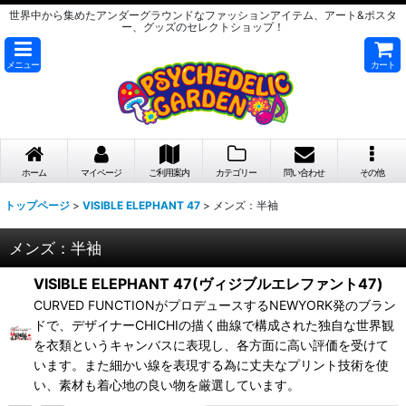
世界中から集めたアンダーグラウンドなファッションアイテム、アート&ポスタ
ー、グッズのセレクトショップ！
メニュー
カート
ホーム
マイページ
ご利用案内
カテゴリー
問い合わせ
その他
トップページ
>
VISIBLE ELEPHANT 47
>
メンズ：半袖
メンズ：半袖
VISIBLE ELEPHANT 47(ヴィジブルエレファント47)
CURVED FUNCTIONがプロデュースするNEWYORK発のブラン
ドで、デザイナーCHICHIの描く曲線で構成された独自な世界観
を衣類というキャンバスに表現し、各方面に高い評価を受けて
います。また細かい線を表現する為に丈夫なプリント技術を使
い、素材も着心地の良い物を厳選しています。