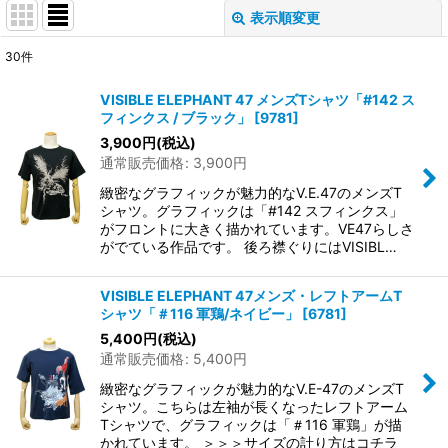
表示順変更
閉じる
30
件
表示数
:
VISIBLE ELEPHANT 47 メンズTシャツ「#142 ス
フィンクス / ブラック」
[
9781
]
在庫あり
3,900
円
(税込)
通常販売価格
:
3,900
円
並び順
:
緻密なグラフィックが魅力的なV.E.47のメンズT
シャツ。グラフィックは「#142 スフィンクス」
絞り込む
がフロントに大きく描かれています。VE47らしさ
がでている作品です。 後ろ襟ぐりにはVISIBL…
VISIBLE ELEPHANT 47メンズ・レフトアームT
シャツ「＃116 軍鶏/ネイビー」
[
6781
]
5,400
円
(税込)
通常販売価格
:
5,400
円
緻密なグラフィックが魅力的なV.E-47のメンズT
シャツ。こちらは左袖が長くなったレフトアーム
Tシャツで、グラフィックは「＃116 軍鶏」が描
かれています。 ＞＞＞サイズの計り方はコチラ