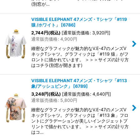
(別窓が…
VISIBLE ELEPHANT 47メンズ・Tシャツ「#119
猿 /ホワイト」
[
6786
]
2,744
円
(税込)
[
通常販売価格
:
3,920
円
]
通常販売価格
:
4,900
円
緻密なグラフィックが魅力的なV.E-47のメンズV
ネックTシャツ。グラフィックは「#119 猿」がフ
ロントに描かれています。 ＞＞＞サイズの計り方
はコチラ(別窓が開きます)
VISIBLE ELEPHANT 47メンズ・Tシャツ「#113
象/アッシュピンク」
[
6789
]
3,248
円
(税込)
[
通常販売価格
:
4,640
円
]
通常販売価格
:
5,800
円
緻密なグラフィックが魅力的なV.E-47のメンズV
ネックTシャツ。グラフィックは「#113 象」フロ
ントにグラデーションが美しいインクジェットプ
リントで描かれています。 ＞＞＞サイズの計り方
はコ…