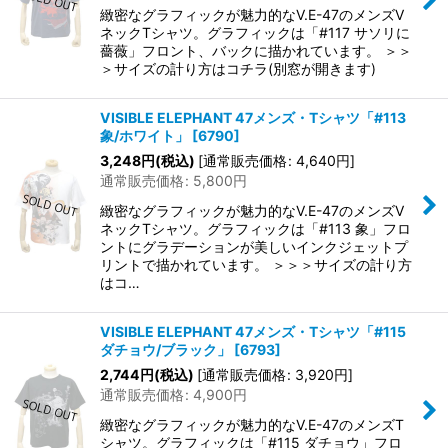
緻密なグラフィックが魅力的なV.E-47のメンズV
ネックTシャツ。グラフィックは「#117 サソリに
薔薇」フロント、バックに描かれています。 ＞＞
＞サイズの計り方はコチラ(別窓が開きます)
VISIBLE ELEPHANT 47メンズ・Tシャツ「#113
象/ホワイト」
[
6790
]
3,248
円
(税込)
[
通常販売価格
:
4,640
円
]
通常販売価格
:
5,800
円
緻密なグラフィックが魅力的なV.E-47のメンズV
ネックTシャツ。グラフィックは「#113 象」フロ
ントにグラデーションが美しいインクジェットプ
リントで描かれています。 ＞＞＞サイズの計り方
はコ…
VISIBLE ELEPHANT 47メンズ・Tシャツ「#115
ダチョウ/ブラック」
[
6793
]
2,744
円
(税込)
[
通常販売価格
:
3,920
円
]
通常販売価格
:
4,900
円
緻密なグラフィックが魅力的なV.E-47のメンズT
シャツ。グラフィックは「#115 ダチョウ」フロ