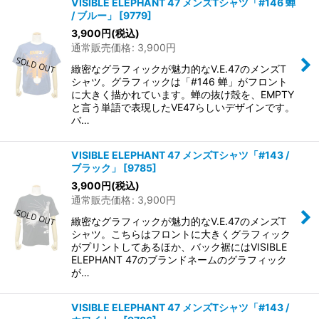
VISIBLE ELEPHANT 47 メンズTシャツ「#146 蝉
/ ブルー」
[
9779
]
3,900
円
(税込)
通常販売価格
:
3,900
円
緻密なグラフィックが魅力的なV.E.47のメンズT
シャツ。グラフィックは「#146 蝉」がフロント
に大きく描かれています。蝉の抜け殻を、EMPTY
と言う単語で表現したVE47らしいデザインです。
バ…
VISIBLE ELEPHANT 47 メンズTシャツ「#143 /
ブラック」
[
9785
]
3,900
円
(税込)
通常販売価格
:
3,900
円
緻密なグラフィックが魅力的なV.E.47のメンズT
シャツ。こちらはフロントに大きくグラフィック
がプリントしてあるほか、バック裾にはVISIBLE
ELEPHANT 47のブランドネームのグラフィック
が…
VISIBLE ELEPHANT 47 メンズTシャツ「#143 /