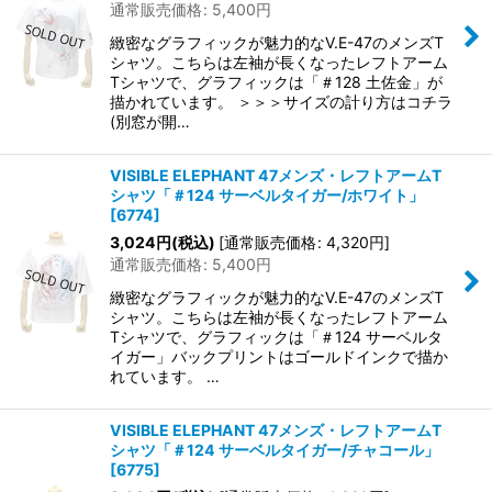
通常販売価格
:
5,400
円
緻密なグラフィックが魅力的なV.E-47のメンズT
シャツ。こちらは左袖が長くなったレフトアーム
Tシャツで、グラフィックは「＃128 土佐金」が
描かれています。 ＞＞＞サイズの計り方はコチラ
(別窓が開…
VISIBLE ELEPHANT 47メンズ・レフトアームT
シャツ「＃124 サーベルタイガー/ホワイト」
[
6774
]
3,024
円
(税込)
[
通常販売価格
:
4,320
円
]
通常販売価格
:
5,400
円
緻密なグラフィックが魅力的なV.E-47のメンズT
シャツ。こちらは左袖が長くなったレフトアーム
Tシャツで、グラフィックは「＃124 サーベルタ
イガー」バックプリントはゴールドインクで描か
れています。 …
VISIBLE ELEPHANT 47メンズ・レフトアームT
シャツ「＃124 サーベルタイガー/チャコール」
[
6775
]