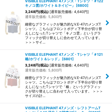
VISIBLE ELEPHANT 47メンズ・Tシャツ「＃122
キノコ雲/ホワイト＆ネイビー」
[
6800
]
3,248
円
(税込)
[
通常販売価格
:
4,640
円
]
通常販売価格
:
5,800
円
緻密なグラフィックが魅力的なV.E-47のメンズT
シャツ。こちらはフロントボディ下半分が切り替
えしになったTシャツで「キノコ雲」というグラ
フィックが切り替えしに合わせて入っています。
＞＞＞サイ…
VISIBLE ELEPHANT 47メンズ・Tシャツ「＃121
椿/ホワイト＆レッド」
[
6801
]
3,248
円
(税込)
[
通常販売価格
:
4,640
円
]
通常販売価格
:
5,800
円
緻密なグラフィックが魅力的なV.E-47のメンズT
シャツ。こちらはフロントボディ下半分が切り替
えしになったTシャツで「椿」というグラフィッ
クが切り替えしに合わせて入っています。 ＞＞＞
サイズの計…
VISIBLE ELEPHANT 47メンズ・レフトアームT