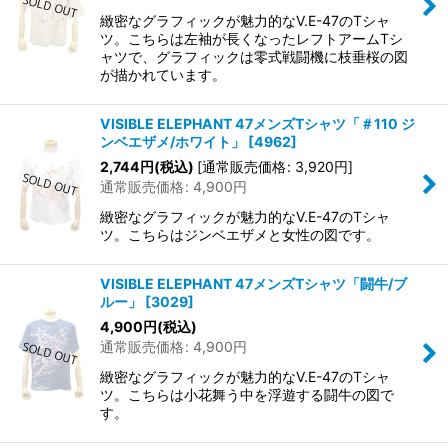
緻密なグラフィックが魅力的なV.E-47のTシャ
ツ。こちらは左袖が長くなったレフトアームTシ
ャツで、グラフィックは零式戦闘機に枝垂桜の図
が描かれています。
VISIBLE ELEPHANT 47メンズTシャツ「＃110 ジ
ンベエザメ/ホワイト」
[
4962
]
2,744
円
(税込)
[
通常販売価格
:
3,920
円
]
通常販売価格
:
4,900
円
緻密なグラフィックが魅力的なV.E-47のTシャ
ツ。こちらはジンベエザメと女性の図です。
VISIBLE ELEPHANT 47メンズTシャツ「闘牛/ブ
ルー」
[
3029
]
4,900
円
(税込)
通常販売価格
:
4,900
円
緻密なグラフィックが魅力的なV.E-47のTシャ
ツ。こちらは小花舞う中を浮遊する闘牛の図で
す。