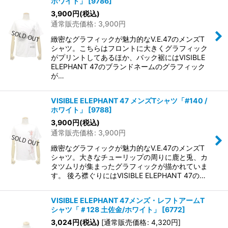
ホワイト」
[
9786
]
3,900
円
(税込)
通常販売価格
:
3,900
円
緻密なグラフィックが魅力的なV.E.47のメンズT
シャツ。こちらはフロントに大きくグラフィック
がプリントしてあるほか、バック裾にはVISIBLE
ELEPHANT 47のブランドネームのグラフィック
が…
VISIBLE ELEPHANT 47 メンズTシャツ「#140 /
ホワイト」
[
9788
]
3,900
円
(税込)
通常販売価格
:
3,900
円
緻密なグラフィックが魅力的なV.E.47のメンズT
シャツ。大きなチューリップの周りに鹿と兎、カ
タツムリが集まったグラフィックが描かれていま
す。 後ろ襟ぐりにはVISIBLE ELEPHANT 47の…
VISIBLE ELEPHANT 47メンズ・レフトアームT
シャツ「＃128 土佐金/ホワイト」
[
6772
]
3,024
円
(税込)
[
通常販売価格
:
4,320
円
]