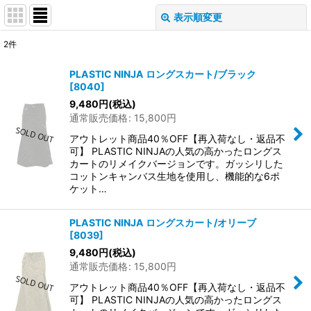
表示順変更
閉じる
2
件
表示数
:
PLASTIC NINJA ロングスカート/ブラック
[
8040
]
在庫あり
9,480
円
(税込)
通常販売価格
:
15,800
円
並び順
:
アウトレット商品40％OFF【再入荷なし・返品不
可】 PLASTIC NINJAの人気の高かったロングス
絞り込む
カートのリメイクバージョンです。ガッシリした
コットンキャンバス生地を使用し、機能的な6ポ
ケット…
PLASTIC NINJA ロングスカート/オリーブ
[
8039
]
9,480
円
(税込)
通常販売価格
:
15,800
円
アウトレット商品40％OFF【再入荷なし・返品不
可】 PLASTIC NINJAの人気の高かったロングス