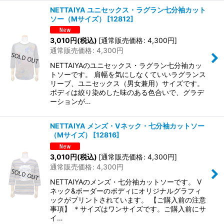
NETTAIYA ユニセックス・ラグラン七分袖カット
ソー（Mサイズ）
[
12812
]
3,010
円
(税込)
[
通常販売価格
:
4,300
円
]
通常販売価格
:
4,300
円
NETTAIYAのユニセックス・ラグラン七分袖カッ
トソーです。 肩幅を気にしなくていいラグランス
リーブ、ユニセックス（男女兼用）サイズです。
ボディは絞り染めした味のある色合いで、グラデ
ーションが…
NETTAIYA メンズ・Vネック・七分袖カットソー
（Mサイズ）
[
12816
]
3,010
円
(税込)
[
通常販売価格
:
4,300
円
]
通常販売価格
:
4,300
円
NETTAIYAのメンズ・七分袖カットソーです。 V
ネック&ボーダーのボディにオリジナルグラフィ
ックがプリントされています。 【ご購入前の注意
事項】 ＊サイズはワンサイズです。ご購入前にサ
イ…