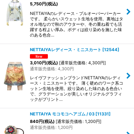
5,750
円
(税込)
NETTAIYAのレディース・プルオーバーパーカー
です。 柔らかいスウェット生地を使用。裏地はタ
オル地なので秋のアウターや、冬の重ね着でも活
躍する程よい厚み。ボディは絞り染めを施した味
のある色合…
NETTAIYAレディース・ミニスカート
[
12544
]
3,010
円
(税込)
[
通常販売価格
:
4,300
円
]
通常販売価格
:
4,300
円
レイヴファッションブランドNETTAIYAのレディ
ース・ミニスカートです。 薄く硬めのワーク系コ
ットン生地を使用。絞り染めした味のある色合い
で、グラデーションが美しいオリジナルグラフィ
ックがプリント…
NETTAIYA モコモコヘアゴム / 03
[
11331
]
840
円
(税込)
[
通常販売価格
:
1,200
円
]
通常販売価格
:
1,200
円