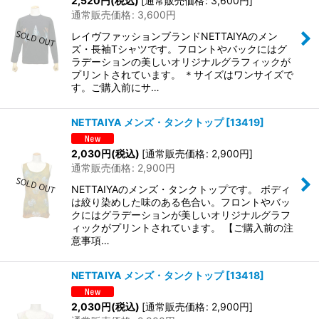
2,520
円
(税込)
[
通常販売価格
:
3,600
円
]
通常販売価格
:
3,600
円
レイヴファッションブランドNETTAIYAのメン
ズ・長袖Tシャツです。フロントやバックにはグ
ラデーションの美しいオリジナルグラフィックが
プリントされています。 ＊サイズはワンサイズで
す。ご購入前にサ…
NETTAIYA メンズ・タンクトップ
[
13419
]
2,030
円
(税込)
[
通常販売価格
:
2,900
円
]
通常販売価格
:
2,900
円
NETTAIYAのメンズ・タンクトップです。 ボディ
は絞り染めした味のある色合い。フロントやバッ
クにはグラデーションが美しいオリジナルグラフ
ィックがプリントされています。 【ご購入前の注
意事項…
NETTAIYA メンズ・タンクトップ
[
13418
]
2,030
円
(税込)
[
通常販売価格
:
2,900
円
]