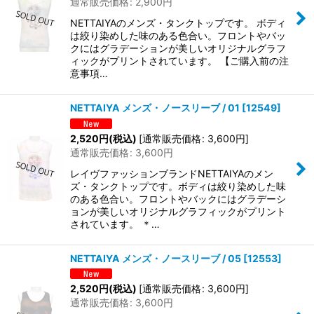
通常販売価格
:
2,900
円
NETTAIYAのメンズ・タンクトップです。 ボディ
は絞り染めした味のある色合い。フロントやバッ
クにはグラデーションが美しいオリジナルグラフ
ィックがプリントされています。 【ご購入前の注
意事項…
NETTAIYA メンズ・ノースリーブ / 01
[
12549
]
2,520
円
(税込)
[
通常販売価格
:
3,600
円
]
通常販売価格
:
3,600
円
レイヴファッションブランドNETTAIYAのメン
ズ・タンクトップです。ボディは絞り染めした味
のある色合い。フロントやバックにはグラデーシ
ョンが美しいオリジナルグラフィックがプリント
されています。 ＊…
NETTAIYA メンズ・ノースリーブ / 05
[
12553
]
2,520
円
(税込)
[
通常販売価格
:
3,600
円
]
通常販売価格
:
3,600
円