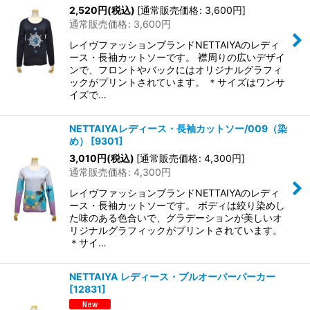
2,520
円
(税込)
[
通常販売価格
:
3,600
円
]
通常販売価格
:
3,600
円
レイヴファッションブランドNETTAIYAのレディ
ース・長袖カットソーです。 襟周りの広いデザイ
ンで、フロントやバックにはオリジナルグラフィ
ックがプリントされています。 ＊サイズはワンサ
イズで…
NETTAIYAレディース・長袖カットソー/009（染
め）
[
9301
]
3,010
円
(税込)
[
通常販売価格
:
4,300
円
]
通常販売価格
:
4,300
円
レイヴファッションブランドNETTAIYAのレディ
ース・長袖カットソーです。 ボディは絞り染めし
た味のある色合いで、グラデーションが美しいオ
リジナルグラフィックがプリントされています。
＊サイ…
NETTAIYA レディース・プルオーバーパーカー
[
12831
]