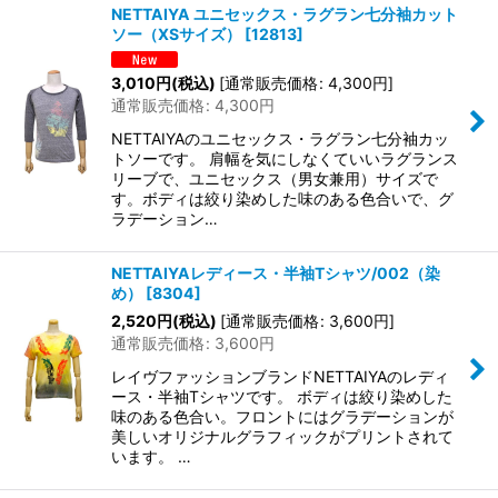
NETTAIYA ユニセックス・ラグラン七分袖カット
ソー（XSサイズ）
[
12813
]
在庫あり
3,010
円
(税込)
[
通常販売価格
:
4,300
円
]
並び順
:
通常販売価格
:
4,300
円
NETTAIYAのユニセックス・ラグラン七分袖カッ
絞り込む
トソーです。 肩幅を気にしなくていいラグランス
リーブで、ユニセックス（男女兼用）サイズで
す。ボディは絞り染めした味のある色合いで、グ
ラデーション…
NETTAIYAレディース・半袖Tシャツ/002（染
め）
[
8304
]
2,520
円
(税込)
[
通常販売価格
:
3,600
円
]
通常販売価格
:
3,600
円
レイヴファッションブランドNETTAIYAのレディ
ース・半袖Tシャツです。 ボディは絞り染めした
味のある色合い。フロントにはグラデーションが
美しいオリジナルグラフィックがプリントされて
います。 …