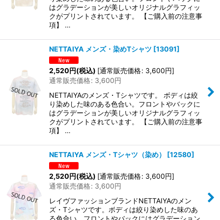
はグラデーションが美しいオリジナルグラフィッ
クがプリントされています。 【ご購入前の注意事
項】 …
NETTAIYA メンズ・染めTシャツ
[
13091
]
2,520
円
(税込)
[
通常販売価格
:
3,600
円
]
通常販売価格
:
3,600
円
NETTAIYAのメンズ・Tシャツです。 ボディは絞
り染めした味のある色合い。フロントやバックに
はグラデーションが美しいオリジナルグラフィッ
クがプリントされています。 【ご購入前の注意事
項】 …
NETTAIYA メンズ・Tシャツ（染め）
[
12580
]
2,520
円
(税込)
[
通常販売価格
:
3,600
円
]
通常販売価格
:
3,600
円
レイヴファッションブランドNETTAIYAのメン
ズ・Tシャツです。ボディは絞り染めした味のあ
る色合い。フロントやバックにはグラデーション