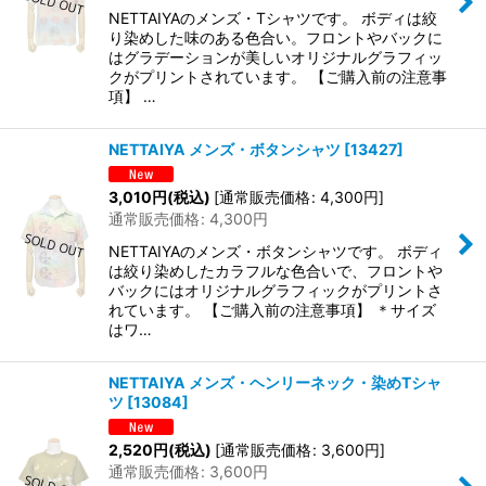
NETTAIYAのメンズ・Tシャツです。 ボディは絞
り染めした味のある色合い。フロントやバックに
はグラデーションが美しいオリジナルグラフィッ
クがプリントされています。 【ご購入前の注意事
項】 …
NETTAIYA メンズ・ボタンシャツ
[
13427
]
3,010
円
(税込)
[
通常販売価格
:
4,300
円
]
通常販売価格
:
4,300
円
NETTAIYAのメンズ・ボタンシャツです。 ボディ
は絞り染めしたカラフルな色合いで、フロントや
バックにはオリジナルグラフィックがプリントさ
れています。 【ご購入前の注意事項】 ＊サイズ
はワ…
NETTAIYA メンズ・ヘンリーネック・染めTシャ
ツ
[
13084
]
2,520
円
(税込)
[
通常販売価格
:
3,600
円
]
通常販売価格
:
3,600
円