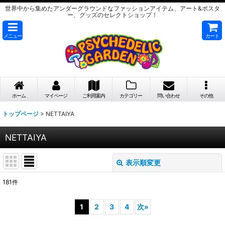
世界中から集めたアンダーグラウンドなファッションアイテム、アート&ポスタ
ー、グッズのセレクトショップ！
メニュー
カート
ホーム
マイページ
ご利用案内
カテゴリー
問い合わせ
その他
トップページ
>
NETTAIYA
NETTAIYA
表示順変更
閉じる
181
件
サブカテゴリ
:
1
2
3
4
次
»
表示数
: