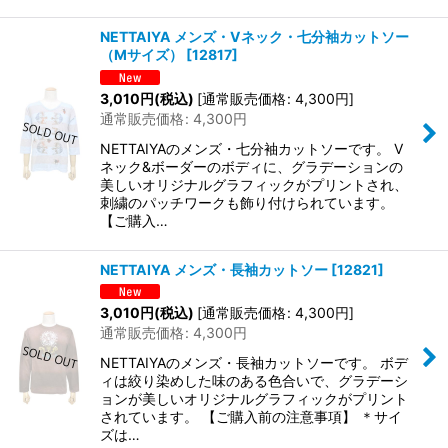
NETTAIYA メンズ・Vネック・七分袖カットソー
（Mサイズ）
[
12817
]
3,010
円
(税込)
[
通常販売価格
:
4,300
円
]
通常販売価格
:
4,300
円
NETTAIYAのメンズ・七分袖カットソーです。 V
ネック&ボーダーのボディに、グラデーションの
美しいオリジナルグラフィックがプリントされ、
刺繍のパッチワークも飾り付けられています。
【ご購入…
NETTAIYA メンズ・長袖カットソー
[
12821
]
3,010
円
(税込)
[
通常販売価格
:
4,300
円
]
通常販売価格
:
4,300
円
NETTAIYAのメンズ・長袖カットソーです。 ボデ
ィは絞り染めした味のある色合いで、グラデーシ
ョンが美しいオリジナルグラフィックがプリント
されています。 【ご購入前の注意事項】 ＊サイ
ズは…