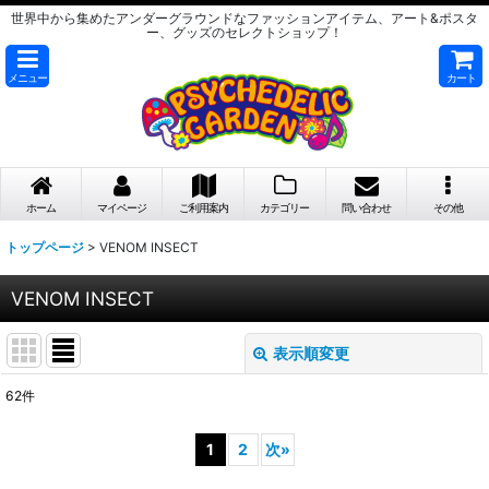
世界中から集めたアンダーグラウンドなファッションアイテム、アート&ポスタ
ー、グッズのセレクトショップ！
メニュー
カート
ホーム
マイページ
ご利用案内
カテゴリー
問い合わせ
その他
トップページ
>
VENOM INSECT
VENOM INSECT
表示順変更
閉じる
62
件
サブカテゴリ
:
1
2
次
»
表示数
: