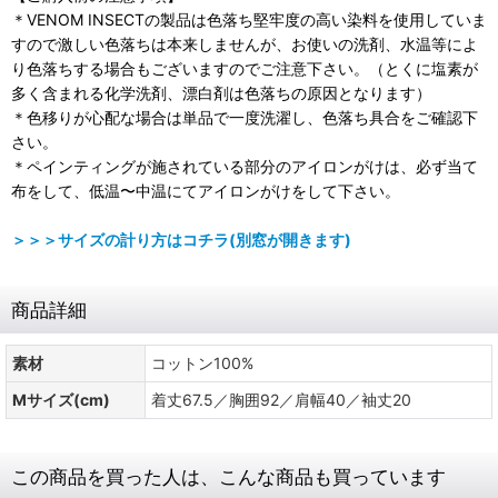
＊VENOM INSECTの製品は色落ち堅牢度の高い染料を使用していま
すので激しい色落ちは本来しませんが、お使いの洗剤、水温等によ
り色落ちする場合もございますのでご注意下さい。（とくに塩素が
多く含まれる化学洗剤、漂白剤は色落ちの原因となります）
＊色移りが心配な場合は単品で一度洗濯し、色落ち具合をご確認下
さい。
＊ペインティングが施されている部分のアイロンがけは、必ず当て
布をして、低温〜中温にてアイロンがけをして下さい。
＞＞＞サイズの計り方はコチラ(別窓が開きます)
商品詳細
素材
コットン100%
Mサイズ(cm)
着丈67.5／胸囲92／肩幅40／袖丈20
この商品を買った人は、こんな商品も買っています