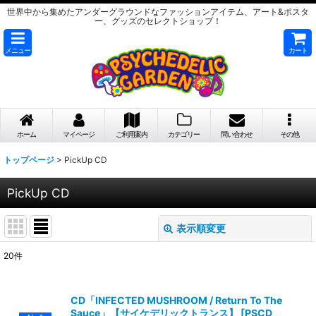
世界中から集めたアンダーグラウンドなファッションアイテム、アート&ポスタ
ー、グッズのセレクトショップ！
メニュー
カート
ホーム
マイページ
ご利用案内
カテゴリー
問い合わせ
その他
トップページ
>
PickUp CD
PickUp CD
表示順変更
閉じる
20
件
在庫あり
絞り込む
CD「INFECTED MUSHROOM / Return To The
Sauce」【サイケデリックトランス】
[
PSCD