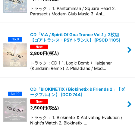
トラック： 1. Pantomiman / Square Head 2.
Parasect / Modern Club Music 3. Ani…
CD「V.A / Spirit Of Goa Trance Vol.1」2枚組
No.9
【ゴアトランス・PSYトランス】
[
PSCD 1105
]
2,800
円
(税込)
トラック：CD 1 1. Logic Bomb / Halojaner
(Kundalini Remix) 2. Pleiadians / Mod…
CD「BIOKINETIX / Biokinetix & Friends 2」【ダ
No.10
ークフルオン】
[
DCD 744
]
2,500
円
(税込)
トラック： 1. Biokinetix & Activating Evolution /
Night's Watch 2. Biokinetix …