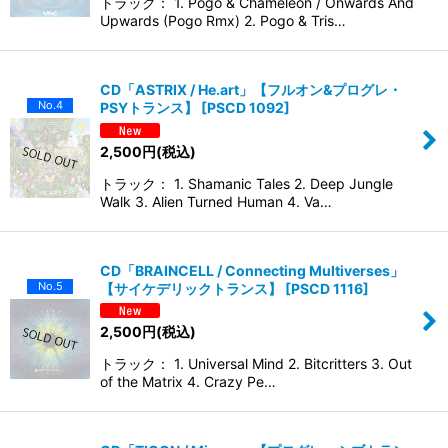
トラック： 1. Pogo & Chameleon / Onwards And
Upwards (Pogo Rmx) 2. Pogo & Tris…
CD「ASTRIX / He.art」【フルオン&プログレ・
No.4
PSYトランス】
[
PSCD 1092
]
2,500
円
(税込)
トラック： 1. Shamanic Tales 2. Deep Jungle
Walk 3. Alien Turned Human 4. Va…
CD「BRAINCELL / Connecting Multiverses」
No.5
【サイケデリックトランス】
[
PSCD 1116
]
2,500
円
(税込)
トラック： 1. Universal Mind 2. Bitcritters 3. Out
of the Matrix 4. Crazy Pe…