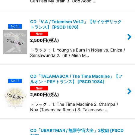
Can Feel My Brain 3. OddWood …
CD「V.A / Totemism Vol.2」【サイケデリック
No.16
トランス】
[
PSCD 1076
]
2,500
円
(税込)
トラック： 1. Young vs Burn In Noise vs. Etnica /
Sensawunda 2. Tilt / Alien M…
CD「TALAMASCA / The Time Machine」【フ
No.17
ルオン・PSYトランス】
[
PSCD 1084
]
2,500
円
(税込)
トラック： 1. The Time Machine 2. Champa /
Noa (Tacamaca Remix) 3. Talamasca …
CD「UBARTMAR / 無限宇宙大全」3枚組
[
PSCD