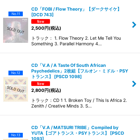
CD「FOBI / Flow Theory」【ダークサイケ】
No.11
[
DCD 743
]
2,500
円
(税込)
トラック： 1. Flow Theory 2. Let Me Tell You
Something 3. Parallel Harmony 4…
CD「V.A / A Taste Of South African
Psychedelics」2枚組【フルオン・ミドル・PSY
No.12
トランス】
[
PSCD 1098
]
2,800
円
(税込)
トラック：CD 1 1. Broken Toy / This Is Africa 2.
Zenith / Creative Minds 3. S…
CD「V.A / MATSURI TRIBE」Compiled by
YUTA【ゴアトランス・PSYトランス】
[
PSCD
No.13
1093
]