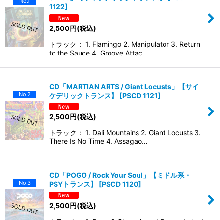
No.1
1122
]
2,500
円
(税込)
トラック： 1. Flamingo 2. Manipulator 3. Return
to the Sauce 4. Groove Attac…
CD「MARTIAN ARTS / Giant Locusts」【サイ
No.2
ケデリックトランス】
[
PSCD 1121
]
2,500
円
(税込)
トラック： 1. Dali Mountains 2. Giant Locusts 3.
There Is No Time 4. Assagao…
CD「POGO / Rock Your Soul」【ミドル系・
No.3
PSYトランス】
[
PSCD 1120
]
2,500
円
(税込)