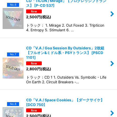
CD「TICON / Mirage」【プログレッシブトラン
No.6
ス】
[
P-CD 537
]
2,500
円
(税込)
トラック： 1. Mirage 2. Out Foxed 3. Tripticon
4. Entropy 5. Stimulant 6. …
CD「V.A / Goa Session By Outsiders」2枚組
【フルオン&ミドル系・PSYトランス】
[
PSCD
No.7
1101
]
2,800
円
(税込)
トラック：CD 1 1. Outsiders Vs. Symbolic - Life
On Earth 2. Circuit Breakers -…
CD「V.A / Space Cookies」【ダークサイケ】
No.8
[
DCD 750
]
2,500
円
(税込)