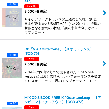
817
]
No.18
3,500
円
(税込)
サイケデリックトランスの王道にして唯一無比、
日本が誇る天才UBARTMAR（ウバタマ）、待望の
新作となる驚異の3枚組「無限宇宙大全」がパノ
ラマレコード…
CD「V.A / Outerzone」【スオミトランス】
[
FCD 79
]
No.19
2,300
円
(税込)
2014年に岡山の野外で開催されたOuterZone
Festivalに出演し素晴らしいパフォーマンスを披露
したスオミトランス界のトップアーティストで…
MIX CD & BOOK「REE.K / QuantumLeap 」【ア
ンビエント・チルアウト】
[
CCD 373
]
No.20