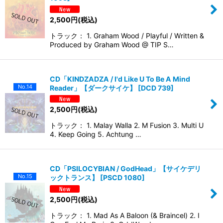
2,500
円
(税込)
トラック： 1. Graham Wood / Playful / Written &
Produced by Graham Wood @ TIP S…
CD「KINDZADZA / I'd Like U To Be A Mind
No.14
Reader」【ダークサイケ】
[
DCD 739
]
2,500
円
(税込)
トラック： 1. Malay Walla 2. M Fusion 3. Multi U
4. Keep Going 5. Achtung …
CD「PSILOCYBIAN / GodHead」【サイケデリ
No.15
ックトランス】
[
PSCD 1080
]
2,500
円
(税込)
トラック： 1. Mad As A Baloon (& Braincel) 2. I