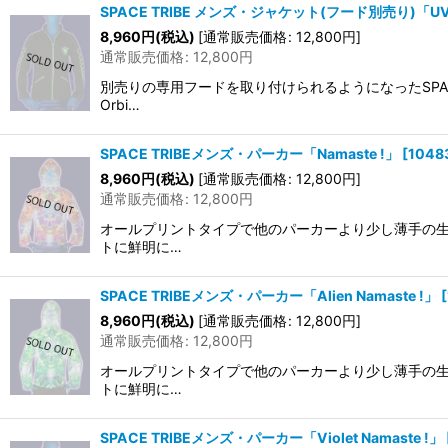
SPACE TRIBE メンズ・ジャケット(フード別売り)「UV Li
8,960
円
(税込)
[
通常販売価格
:
12,800
円
]
通常販売価格
:
12,800
円
別売りの専用フードを取り付けられるようになったSPAC
Orbi…
SPACE TRIBEメンズ・パーカー「Namaste !」
[
1048
8,960
円
(税込)
[
通常販売価格
:
12,800
円
]
通常販売価格
:
12,800
円
オールプリントタイプで他のパーカーより少し薄手の生地で
トに鮮明に…
SPACE TRIBEメンズ・パーカー「Alien Namaste !」
[
8,960
円
(税込)
[
通常販売価格
:
12,800
円
]
通常販売価格
:
12,800
円
オールプリントタイプで他のパーカーより少し薄手の生地で
トに鮮明に…
SPACE TRIBEメンズ・パーカー「Violet Namaste !」