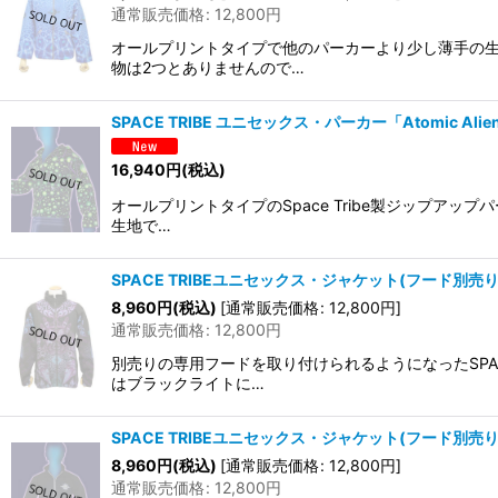
通常販売価格
:
12,800
円
オールプリントタイプで他のパーカーより少し薄手の生
物は2つとありませんので…
SPACE TRIBE ユニセックス・パーカー「Atomic Alie
16,940
円
(税込)
オールプリントタイプのSpace Tribe製ジップア
生地で…
SPACE TRIBEユニセックス・ジャケット(フード別売り)「V
8,960
円
(税込)
[
通常販売価格
:
12,800
円
]
通常販売価格
:
12,800
円
別売りの専用フードを取り付けられるようになったSPA
はブラックライトに…
SPACE TRIBEユニセックス・ジャケット(フード別売り)「
8,960
円
(税込)
[
通常販売価格
:
12,800
円
]
通常販売価格
:
12,800
円