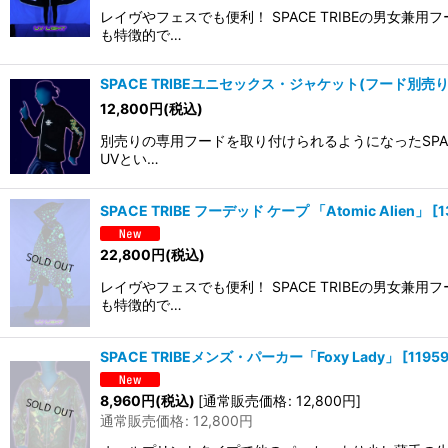
レイヴやフェスでも便利！ SPACE TRIBEの男
も特徴的で…
SPACE TRIBEユニセックス・ジャケット(フード別売り)「G
12,800
円
(税込)
別売りの専用フードを取り付けられるようになったSPAC
UVとい…
SPACE TRIBE フーデッド ケープ 「Atomic Alien」
[
1
22,800
円
(税込)
レイヴやフェスでも便利！ SPACE TRIBEの男
も特徴的で…
SPACE TRIBEメンズ・パーカー「Foxy Lady」
[
1195
8,960
円
(税込)
[
通常販売価格
:
12,800
円
]
通常販売価格
:
12,800
円