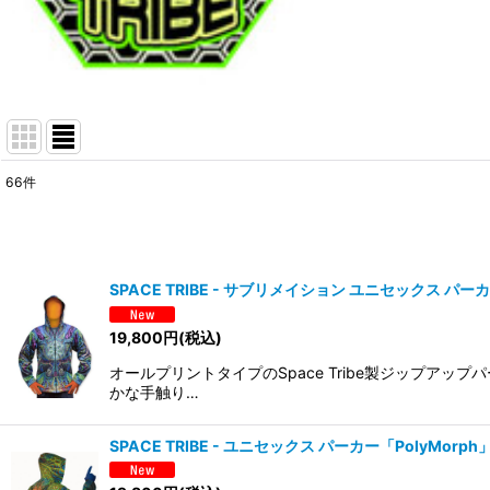
66
件
表示数
:
在庫あり
SPACE TRIBE - サブリメイション ユニセックス パーカー「P
並び順
:
19,800
円
(税込)
オールプリントタイプのSpace Tribe製ジップ
かな手触り…
SPACE TRIBE - ユニセックス パーカー「PolyMorph