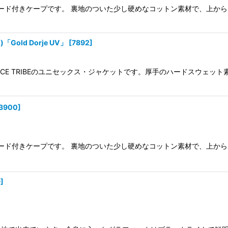
女兼用フード付きケープです。 裏地のついた少し硬めなコットン素材で、上
old Dorje UV」
[
7892
]
E TRIBEのユニセックス・ジャケットです。厚手のハードスウェット素材
3900
]
女兼用フード付きケープです。 裏地のついた少し硬めなコットン素材で、上
9
]