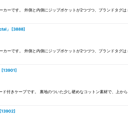
ップパーカーです。 外側と内側にジップポケットが2つづつ、ブランドタグ
ctal」
[
3888
]
ップパーカーです。 外側と内側にジップポケットが2つづつ、ブランドタグ
」
[
13901
]
女兼用フード付きケープです。 裏地のついた少し硬めなコットン素材で、上
[
13902
]