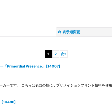
表示順変更
1
2
次
»
rimordial Presence」
[
14007
]
絞り込む
アップパーカーです。 こちらは表面の柄にサブリメイションプリント技術を
」
[
10486
]