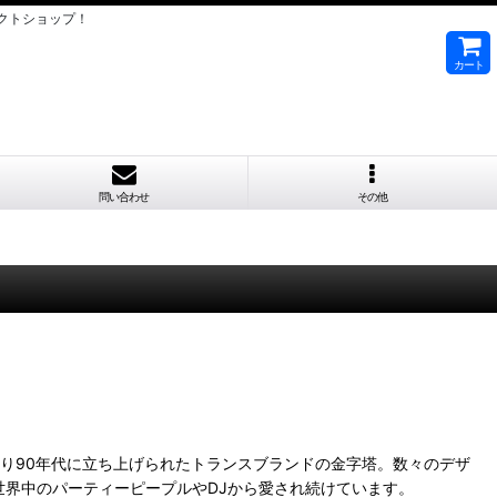
クトショップ！
カート
問い合わせ
その他
Smith"の3人により90年代に立ち上げられたトランスブランドの金字塔。数々のデザ
界中のパーティーピープルやDJから愛され続けています。