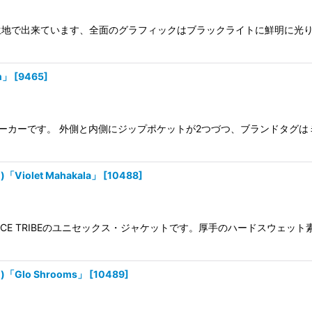
地で出来ています、全面のグラフィックはブラックライトに鮮明に光り
n」
[
9465
]
ップパーカーです。 外側と内側にジップポケットが2つづつ、ブランドタグ
iolet Mahakala」
[
10488
]
CE TRIBEのユニセックス・ジャケットです。厚手のハードスウェッ
Glo Shrooms」
[
10489
]