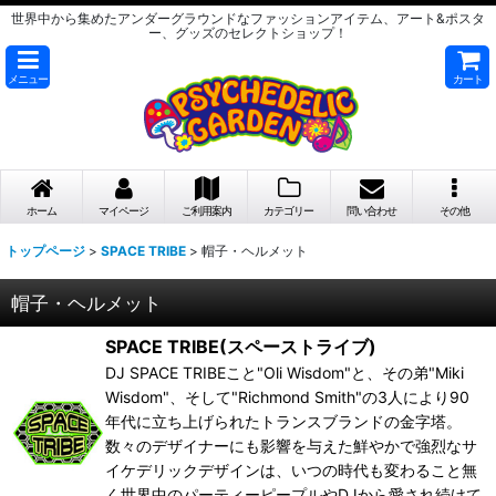
世界中から集めたアンダーグラウンドなファッションアイテム、アート&ポスタ
ー、グッズのセレクトショップ！
メニュー
カート
ホーム
マイページ
ご利用案内
カテゴリー
問い合わせ
その他
トップページ
>
SPACE TRIBE
>
帽子・ヘルメット
帽子・ヘルメット
SPACE TRIBE(スペーストライブ)
DJ SPACE TRIBEこと"Oli Wisdom"と、その弟"Miki
Wisdom"、そして"Richmond Smith"の3人により90
年代に立ち上げられたトランスブランドの金字塔。
数々のデザイナーにも影響を与えた鮮やかで強烈なサ
イケデリックデザインは、いつの時代も変わること無
く世界中のパーティーピープルやDJから愛され続けて