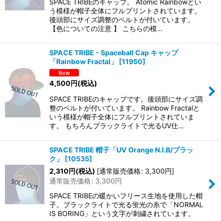
SPACE TRIBEのキャップ。 Atomic Rainbowとい
う模様が帽子全体にフルプリントされています。
後頭部にサイズ調整のベルトが付いています。
【色についての注意 】 こちらの模…
SPACE TRIBE - Spaceball Cap キャップ
「Rainbow Fractal」
[
11950
]
4,500
円
(税込)
SPACE TRIBEのキャップです。後頭部にサイズ調
整のベルトが付いています。 Rainbow Fractalと
いう模様が帽子全体にフルプリントされていま
す。 もちろんブラックライトで光るUV仕…
SPACE TRIBE 帽子「UV Orange N.I.B/ブラッ
ク」
[
10535
]
2,310
円
(税込)
[
通常販売価格
:
3,300
円
]
通常販売価格
:
3,300
円
SPACE TRIBEの暖かいフリース生地を使用した帽
子。ブラックライトで光る蛍光の糸で「NORMAL
IS BORING」という文字が刺繍されています。