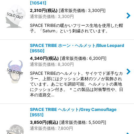
[
10541
]
2,310
円
(税込)
[
通常販売価格
:
3,300
円
]
通常販売価格
:
3,300
円
SPACE TRIBEの暖かいフリース生地を使用した帽
子。「Saturn」という刺繍されています。
SPACE TRIBE ホーン・ヘルメット/Blue Leopard
[
9550
]
4,340
円
(税込)
[
通常販売価格
:
6,200
円
]
通常販売価格
:
8,300
円
SPACE TRIBEのヘルメット。サイケでド派手なカ
ラー、上部にはクッション素材のツノが装飾され
ています。あごヒモ調節可能、ヘルメットの裏地
にクッション付き。 ＊この製品は対衝撃性や、日
本の道路交…
SPACE TRIBE ヘルメット/Grey Camouflage
[
9551
]
3,850
円
(税込)
[
通常販売価格
:
5,500
円
]
通常販売価格
:
7,800
円