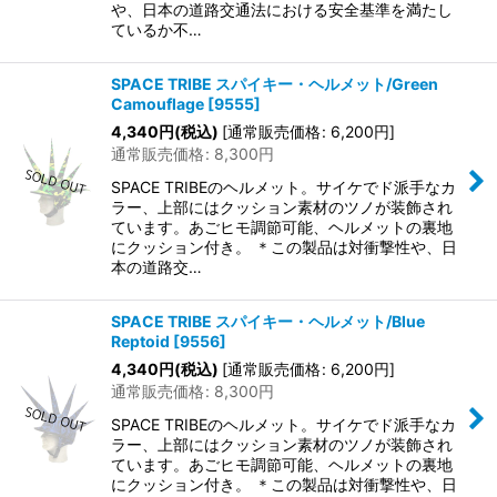
や、日本の道路交通法における安全基準を満たし
ているか不…
SPACE TRIBE スパイキー・ヘルメット/Green
Camouflage
[
9555
]
4,340
円
(税込)
[
通常販売価格
:
6,200
円
]
通常販売価格
:
8,300
円
SPACE TRIBEのヘルメット。サイケでド派手なカ
ラー、上部にはクッション素材のツノが装飾され
ています。あごヒモ調節可能、ヘルメットの裏地
にクッション付き。 ＊この製品は対衝撃性や、日
本の道路交…
SPACE TRIBE スパイキー・ヘルメット/Blue
Reptoid
[
9556
]
4,340
円
(税込)
[
通常販売価格
:
6,200
円
]
通常販売価格
:
8,300
円
SPACE TRIBEのヘルメット。サイケでド派手なカ
ラー、上部にはクッション素材のツノが装飾され
ています。あごヒモ調節可能、ヘルメットの裏地
にクッション付き。 ＊この製品は対衝撃性や、日