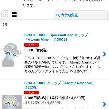
います。
表示順変更
閉じる
16
件
表示数
:
SPACE TRIBE - Spaceball Cap キャップ
「Atomic Alien」
[
13903
]
在庫あり
5,800
円
(税込)
並び順
:
SPACE TRIBEのキャップです。後頭部にサイズ調
整のベルトが付いています。 Atomic Alienという
絞り込む
模様が帽子全体にフルプリントされています。 も
ちろんブラックライトで光るUV仕様です…
SPACE TRIBE キャップ「Atomic Rainbow」
[
12258
]
3,185
円
(税込)
[
通常販売価格
:
4,550
円
]
通常販売価格
:
4,550
円