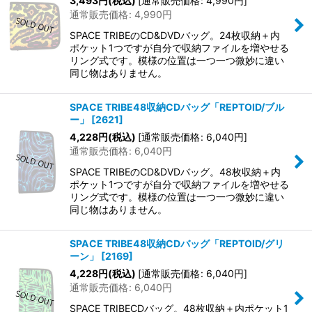
3,493
円
(税込)
[
通常販売価格
:
4,990
円
]
通常販売価格
:
4,990
円
SPACE TRIBEのCD&DVDバッグ。24枚収納＋内
ポケット1つですが自分で収納ファイルを増やせる
リング式です。模様の位置は一つ一つ微妙に違い
同じ物はありません。
SPACE TRIBE48収納CDバッグ「REPTOID/ブル
ー」
[
2621
]
4,228
円
(税込)
[
通常販売価格
:
6,040
円
]
通常販売価格
:
6,040
円
SPACE TRIBEのCD&DVDバッグ。48枚収納＋内
ポケット1つですが自分で収納ファイルを増やせる
リング式です。模様の位置は一つ一つ微妙に違い
同じ物はありません。
SPACE TRIBE48収納CDバッグ「REPTOID/グリ
ーン」
[
2169
]
4,228
円
(税込)
[
通常販売価格
:
6,040
円
]
通常販売価格
:
6,040
円
SPACE TRIBECDバッグ。48枚収納＋内ポケット1