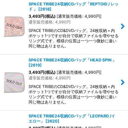
SPACE TRIBE24収納CDバッグ「REPTOID / レッ
ド 」
[
2618
]
3,493
円
(税込)
[
通常販売価格
:
4,990
円
]
通常販売価格
:
4,990
円
SPACE TRIBEのCD&DVDバッグ。24枚収納＋内
ポケット1つですが自分で収納ファイルを増やせる
リング式です。模様の位置は一つ一つ微妙に違い
同じ物はありません。
SPACE TRIBE24収納CDバッグ「HEAD SPIN 」
[
2619
]
3,493
円
(税込)
[
通常販売価格
:
4,990
円
]
通常販売価格
:
4,990
円
SPACE TRIBEのCD&DVDバッグ。24枚収納＋内
ポケット1つですが自分で収納ファイルを増やせる
リング式です。模様の位置は一つ一つ微妙に違い
同じ物はありません。
SPACE TRIBE24収納CDバッグ「LEOPARD /イ
エロー」
[
2620
]