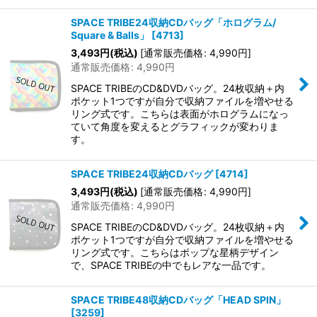
SPACE TRIBE24収納CDバッグ「ホログラム/
Square & Balls」
[
4713
]
3,493
円
(税込)
[
通常販売価格
:
4,990
円
]
通常販売価格
:
4,990
円
SPACE TRIBEのCD&DVDバッグ。24枚収納＋内
ポケット1つですが自分で収納ファイルを増やせる
リング式です。こちらは表面がホログラムになっ
ていて角度を変えるとグラフィックが変わりま
す。
SPACE TRIBE24収納CDバッグ
[
4714
]
3,493
円
(税込)
[
通常販売価格
:
4,990
円
]
通常販売価格
:
4,990
円
SPACE TRIBEのCD&DVDバッグ。24枚収納＋内
ポケット1つですが自分で収納ファイルを増やせる
リング式です。こちらはポップな星柄デザイン
で、SPACE TRIBEの中でもレアな一品です。
SPACE TRIBE48収納CDバッグ「HEAD SPIN」
[
3259
]