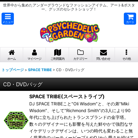
世界中から集めたアンダーグラウンドなファッションアイテム、アート&ポスタ
ー、グッズのセレクトショップ！
メニュー
カート
ホーム
マイページ
ご利用案内
カテゴリー
問い合わせ
その他
トップページ
>
SPACE TRIBE
>
CD・DVDバッグ
CD・DVDバッグ
SPACE TRIBE(スペーストライブ)
DJ SPACE TRIBEこと"Oli Wisdom"と、その弟"Miki
Wisdom"、そして"Richmond Smith"の3人により90
年代に立ち上げられたトランスブランドの金字塔。
数々のデザイナーにも影響を与えた鮮やかで強烈なサ
イケデリックデザインは、いつの時代も変わること無
く世界中のパーティーピープルやDJから愛され続けて