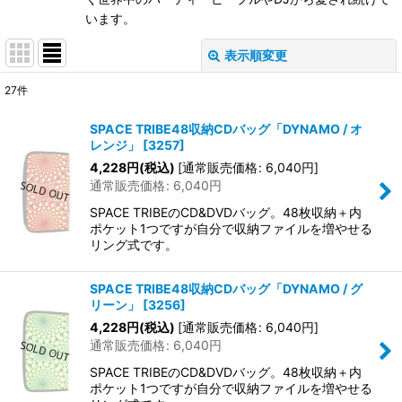
います。
表示順変更
閉じる
27
件
表示数
:
SPACE TRIBE48収納CDバッグ「DYNAMO / オ
レンジ」
[
3257
]
在庫あり
4,228
円
(税込)
[
通常販売価格
:
6,040
円
]
通常販売価格
:
6,040
円
並び順
:
SPACE TRIBEのCD&DVDバッグ。48枚収納＋内
ポケット1つですが自分で収納ファイルを増やせる
絞り込む
リング式です。
SPACE TRIBE48収納CDバッグ「DYNAMO / グ
リーン」
[
3256
]
4,228
円
(税込)
[
通常販売価格
:
6,040
円
]
通常販売価格
:
6,040
円
SPACE TRIBEのCD&DVDバッグ。48枚収納＋内
ポケット1つですが自分で収納ファイルを増やせる