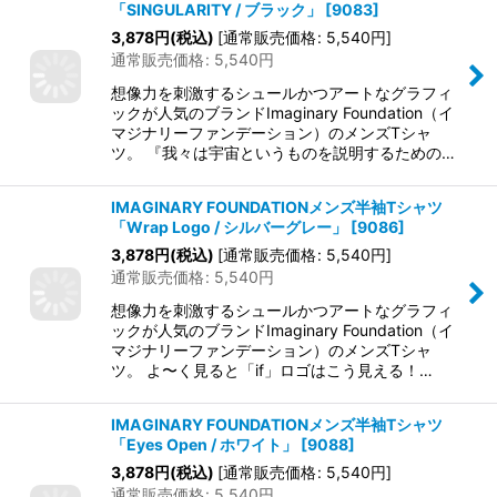
「SINGULARITY / ブラック」
[
9083
]
3,878
円
(税込)
[
通常販売価格
:
5,540
円
]
通常販売価格
:
5,540
円
想像力を刺激するシュールかつアートなグラフィ
ックが人気のブランドImaginary Foundation（イ
マジナリーファンデーション）のメンズTシャ
ツ。 『我々は宇宙というものを説明するための…
IMAGINARY FOUNDATIONメンズ半袖Tシャツ
「Wrap Logo / シルバーグレー」
[
9086
]
3,878
円
(税込)
[
通常販売価格
:
5,540
円
]
通常販売価格
:
5,540
円
想像力を刺激するシュールかつアートなグラフィ
ックが人気のブランドImaginary Foundation（イ
マジナリーファンデーション）のメンズTシャ
ツ。 よ〜く見ると「if」ロゴはこう見える！…
IMAGINARY FOUNDATIONメンズ半袖Tシャツ
「Eyes Open / ホワイト」
[
9088
]
3,878
円
(税込)
[
通常販売価格
:
5,540
円
]
通常販売価格
:
5,540
円