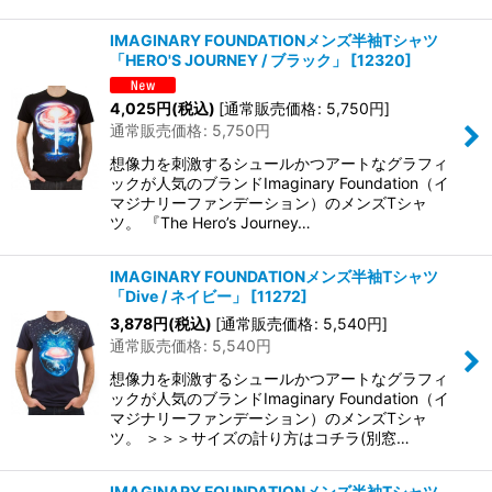
IMAGINARY FOUNDATIONメンズ半袖Tシャツ
「HERO'S JOURNEY / ブラック」
[
12320
]
4,025
円
(税込)
[
通常販売価格
:
5,750
円
]
通常販売価格
:
5,750
円
想像力を刺激するシュールかつアートなグラフィ
ックが人気のブランドImaginary Foundation（イ
マジナリーファンデーション）のメンズTシャ
ツ。 『The Hero’s Journey…
IMAGINARY FOUNDATIONメンズ半袖Tシャツ
「Dive / ネイビー」
[
11272
]
3,878
円
(税込)
[
通常販売価格
:
5,540
円
]
通常販売価格
:
5,540
円
想像力を刺激するシュールかつアートなグラフィ
ックが人気のブランドImaginary Foundation（イ
マジナリーファンデーション）のメンズTシャ
ツ。 ＞＞＞サイズの計り方はコチラ(別窓…
IMAGINARY FOUNDATIONメンズ半袖Tシャツ