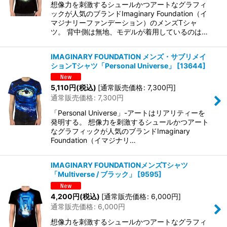
想像力を刺激するシュールかつアートなグラフィ
ックが人気のブランドImaginary Foundation（イ
マジナリーファンデーション）のメンズTシャ
ツ。 背中側は無地、モデルが着用しているのは…
IMAGINARY FOUNDATION メンズ・サブリメイ
ションTシャツ「Personal Universe」
[
13644
]
5,110
円
(税込)
[
通常販売価格
:
7,300
円
]
通常販売価格
:
7,300
円
「Personal Universe」-アートはリアリティーを
発明する。 想像力を刺激するシュールかつアート
なグラフィックが人気のブランドImaginary
Foundation（イマジナリ…
IMAGINARY FOUNDATIONメンズTシャツ
「Multiverse / ブラック」
[
9595
]
4,200
円
(税込)
[
通常販売価格
:
6,000
円
]
通常販売価格
:
6,000
円
想像力を刺激するシュールかつアートなグラフィ