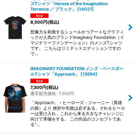
ズTシャツ「Heroes of the Imagination
Terrence ／ ブラック」
[
14021
]
8,500
円
(税込)
想像力を刺激するシュールかつアートなグラフィ
ックが人気のブランドImaginary Foundation（イ
マジナリーファンデーション）のメンズTシャツ
です。 こちらはリミテッドエディションですの
で…
IMAGINARY FOUNDATION メンズ・ベースボー
ルTシャツ「Approach」
[
13694
]
7,300
円
(税込)
通常販売価格
:
7,300
円
「Approach」 - ヒーローズ・ジャーニー（英雄
の旅）より 挫折や失敗は必ずある、それをヒーロ
ーは受け入れ、これから来る大きなチャレンジに
向けて準備をする。 この作品のコンセプトであ
る"…