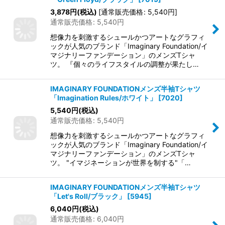
3,878
円
(税込)
[
通常販売価格
:
5,540
円
]
通常販売価格
:
5,540
円
想像力を刺激するシュールかつアートなグラフィ
ックが人気のブランド「Imaginary Foundation/イ
マジナリーファンデーション」のメンズTシャ
ツ。 『個々のライフスタイルの調整が果たし…
IMAGINARY FOUNDATIONメンズ半袖Tシャツ
「Imagination Rules/ホワイト」
[
7020
]
5,540
円
(税込)
通常販売価格
:
5,540
円
想像力を刺激するシュールかつアートなグラフィ
ックが人気のブランド「Imaginary Foundation/イ
マジナリーファンデーション」のメンズTシャ
ツ。 "イマジネーションが世界を制する"「…
IMAGINARY FOUNDATIONメンズ半袖Tシャツ
「Let's Roll/ブラック」
[
5945
]
6,040
円
(税込)
通常販売価格
:
6,040
円