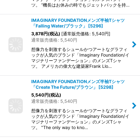
ツ。 “機長はお休みの時でもジェットパックを持…
IMAGINARY FOUNDATIONメンズ半袖Tシャツ
「Falling Water/ブラック」
[
5296
]
3,878
円
(税込)
[
通常販売価格
:
5,540
円
]
通常販売価格
:
5,540
円
想像力を刺激するシュールかつアートなグラフィ
ックが人気のブランド「Imaginary Foundation/イ
マジナリーファンデーション」のメンズTシャ
ツ。 アメリカの偉大な建築家Frank Llo…
IMAGINARY FOUNDATIONメンズ半袖Tシャツ
「Create The Future/ブラウン」
[
5298
]
5,540
円
(税込)
通常販売価格
:
5,540
円
想像力を刺激するシュールかつアートなグラフィ
ックが人気のブランド「Imaginary Foundation/イ
マジナリーファンデーション」のメンズTシャ
ツ。 "The only way to kno…