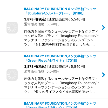
IMAGINARY FOUNDATIONメンズ半袖Tシャツ
「Sculpture/シルバーグレー」
[
8186
]
3,878
円
(税込)
[
通常販売価格
:
5,540
円
]
通常販売価格
:
5,540
円
想像力を刺激するシュールかつアートなグラフィ
ックが人気のブランド「Imaginary Foundation/イ
マジナリーファンデーション」のメンズTシャ
ツ。 『もし未来を彫刻で表現するとしたら、…
IMAGINARY FOUNDATIONメンズ半袖Tシャツ
「Green Floyd/ホワイト」
[
7018
]
3,878
円
(税込)
[
通常販売価格
:
5,540
円
]
通常販売価格
:
5,540
円
想像力を刺激するシュールかつアートなグラフィ
ックが人気のブランド「Imaginary Foundation/イ
マジナリーファンデーション」のメンズTシャ
ツ。 『個々のライフスタイルの調整が果たし…
IMAGINARY FOUNDATIONメンズ半袖Tシャツ
「Green Floyd/ブラック」
[
7019
]