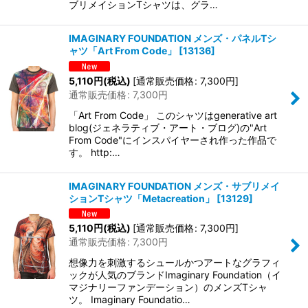
ブリメイションTシャツは、グラ…
IMAGINARY FOUNDATION メンズ・パネルTシ
ャツ「Art From Code」
[
13136
]
5,110
円
(税込)
[
通常販売価格
:
7,300
円
]
通常販売価格
:
7,300
円
「Art From Code」 このシャツはgenerative art
blog(ジェネラティブ・アート・ブログ)の"Art
From Code"にインスパイヤーされ作った作品で
す。 http:…
IMAGINARY FOUNDATION メンズ・サブリメイ
ションTシャツ「Metacreation」
[
13129
]
5,110
円
(税込)
[
通常販売価格
:
7,300
円
]
通常販売価格
:
7,300
円
想像力を刺激するシュールかつアートなグラフィ
ックが人気のブランドImaginary Foundation（イ
マジナリーファンデーション）のメンズTシャ
ツ。 Imaginary Foundatio…