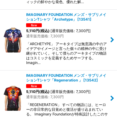
ィックの鮮やかな発色、優れた解…
IMAGINARY FOUNDATION メンズ・サブリメイ
ションTシャツ「Archetype」
[
13541
]
5,110
円
(税込)
[
通常販売価格
:
7,300
円
]
通常販売価格
:
7,300
円
「ARCHETYPE」 アーキタイプは無意識の中のア
イデアやイメージと言った個々の精神の中に受け
継がれていく。そして僕らのアーキタイプの物語
はコスミックを定義するためサーフする。
Imagin…
IMAGINARY FOUNDATION メンズ・サブリメイ
ションTシャツ「Regeneration 」
[
13542
]
5,110
円
(税込)
[
通常販売価格
:
7,300
円
]
通常販売価格
:
7,300
円
「REGENERATION」 すべての物語には、ヒーロ
ーの非日常的な目覚めと復活が盛り込まれてい
る。 Imaginary Foundationが特殊設計したこのサ