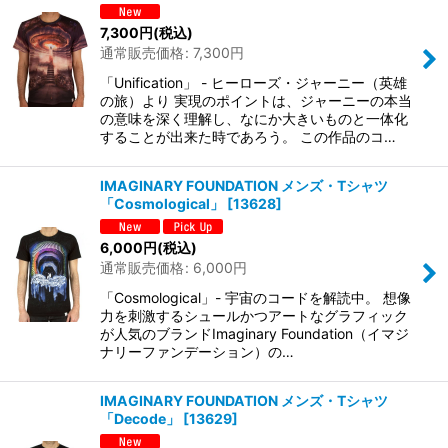
7,300
円
(税込)
通常販売価格
:
7,300
円
「Unification」 - ヒーローズ・ジャーニー（英雄
の旅）より 実現のポイントは、ジャーニーの本当
の意味を深く理解し、なにか大きいものと一体化
することが出来た時であろう。 この作品のコ…
IMAGINARY FOUNDATION メンズ・Tシャツ
「Cosmological」
[
13628
]
6,000
円
(税込)
通常販売価格
:
6,000
円
「Cosmological」- 宇宙のコードを解読中。 想像
力を刺激するシュールかつアートなグラフィック
が人気のブランドImaginary Foundation（イマジ
ナリーファンデーション）の…
IMAGINARY FOUNDATION メンズ・Tシャツ
「Decode」
[
13629
]