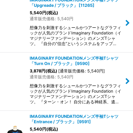
「Upgreade / ブラック」
[
11265
]
5,540
円
(税込)
通常販売価格
:
5,540
円
想像力を刺激するシュールかつアートなグラフィ
ックが人気のブランドImaginary Foundation（イ
マジナリーファンデーション）のメンズTシャ
ツ。 『自分の”信念”というシステムをアップ…
IMAGINARY FOUNDATIONメンズ半袖Tシャツ
「Turn On / ブラック」
[
9590
]
3,878
円
(税込)
[
通常販売価格
:
5,540
円
]
通常販売価格
:
5,540
円
想像力を刺激するシュールかつアートなグラフィ
ックが人気のブランドImaginary Foundation（イ
マジナリーファンデーション）のメンズTシャ
ツ。 『ターン・オン！ 自分にある神経系、遺…
IMAGINARY FOUNDATIONメンズ半袖Tシャツ
「Entrance / ブラック」
[
9591
]
5,540
円
(税込)