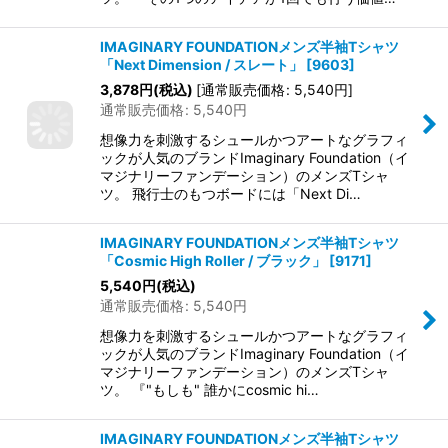
IMAGINARY FOUNDATIONメンズ半袖Tシャツ
「Next Dimension / スレート」
[
9603
]
3,878
円
(税込)
[
通常販売価格
:
5,540
円
]
通常販売価格
:
5,540
円
想像力を刺激するシュールかつアートなグラフィ
ックが人気のブランドImaginary Foundation（イ
マジナリーファンデーション）のメンズTシャ
ツ。 飛行士のもつボードには「Next Di…
IMAGINARY FOUNDATIONメンズ半袖Tシャツ
「Cosmic High Roller / ブラック」
[
9171
]
5,540
円
(税込)
通常販売価格
:
5,540
円
想像力を刺激するシュールかつアートなグラフィ
ックが人気のブランドImaginary Foundation（イ
マジナリーファンデーション）のメンズTシャ
ツ。 『"もしも" 誰かにcosmic hi…
IMAGINARY FOUNDATIONメンズ半袖Tシャツ