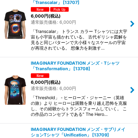
「Transcalar」
[
13707
]
6,000
円
(税込)
通常販売価格
:
6,000
円
「Transcalar」 トランス カラー Tシャツには大宇
宙も小宇宙も描かれている。 古代ギリシャ図解を
見ると同じパターンで大小様々なスケールの宇宙
が再現されている。 想像力を刺激す…
IMAGINARY FOUNDATION メンズ・Tシャツ
「Transformation」
[
13708
]
6,000
円
(税込)
通常販売価格
:
6,000
円
「Threshold」 - ヒーローズ・ジャーニー（英雄
の旅）より ヒーローは困難を乗り越え恐怖を克服
し、その経験からトランスフォームしていく。 こ
の作品のコンセプトである" The Hero…
IMAGINARY FOUNDATION メンズ・サブリメイ
ションTシャツ「Unification」
[
13709
]