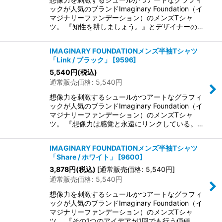
ックが人気のブランドImaginary Foundation（イ
マジナリーファンデーション）のメンズTシャ
ツ。 『知性を耕しましょう。』とデザイナーの…
IMAGINARY FOUNDATIONメンズ半袖Tシャツ
「Link / ブラック」
[
9596
]
5,540
円
(税込)
通常販売価格
:
5,540
円
想像力を刺激するシュールかつアートなグラフィ
ックが人気のブランドImaginary Foundation（イ
マジナリーファンデーション）のメンズTシャ
ツ。 『想像力は感覚と永遠にリンクしている。…
IMAGINARY FOUNDATIONメンズ半袖Tシャツ
「Share / ホワイト」
[
9600
]
3,878
円
(税込)
[
通常販売価格
:
5,540
円
]
通常販売価格
:
5,540
円
想像力を刺激するシュールかつアートなグラフィ
ックが人気のブランドImaginary Foundation（イ
マジナリーファンデーション）のメンズTシャ
ツ。 『その1つのアイデアが1回でも行う価値…