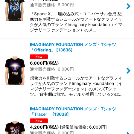
通常販売価格
:
6,000
円
「Space X」- 埋め込み式・ユニバーサル合成 想
像力を刺激するシュールかつアートなグラフィッ
クが人気のブランドImaginary Foundation（イマ
ジナリーファンデーション）のメ…
IMAGINARY FOUNDATION メンズ・Tシャツ
「Offering」
[
13636
]
6,000
円
(税込)
通常販売価格
:
6,000
円
想像力を刺激するシュールかつアートなグラフィ
ックが人気のブランドImaginary Foundation（イ
マジナリーファンデーション）のメンズTシャ
ツ。 背中側は無地、モデルが着用しているのは…
IMAGINARY FOUNDATION メンズ・Tシャツ
「Tracer」
[
13638
]
4,200
円
(税込)
[
通常販売価格
:
6,000
円
]
通常販売価格
:
6,000
円