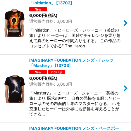
「Initiation」
[
13702
]
6,000
円
(税込)
通常販売価格
:
6,000
円
「Initiation」 - ヒーローズ・ジャーニー（英雄の
旅）より ヒーローは、困難やチャレンジを乗り越
えて真のヒーローの仲間入りをする。 この作品の
コンセプトである" The Hero’s…
IMAGINARY FOUNDATION メンズ・Tシャツ
「Mastery」
[
13703
]
6,000
円
(税込)
通常販売価格
:
6,000
円
「Mastery」 - ヒーローズ・ジャーニー（英雄の
旅）より 探求の中で、自身の恐怖を克服したヒー
ローはのその内面的世界のマスターになる。 己を
克服したヒーローは外界にも影響を与えることが
できる…
IMAGINARY FOUNDATION メンズ・ベースボー