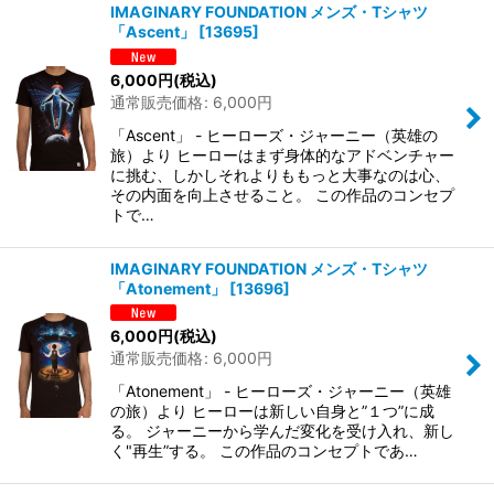
IMAGINARY FOUNDATION メンズ・Tシャツ
「Ascent」
[
13695
]
6,000
円
(税込)
通常販売価格
:
6,000
円
「Ascent」 - ヒーローズ・ジャーニー（英雄の
旅）より ヒーローはまず身体的なアドベンチャー
に挑む、しかしそれよりももっと大事なのは心、
その内面を向上させること。 この作品のコンセプ
トで…
IMAGINARY FOUNDATION メンズ・Tシャツ
「Atonement」
[
13696
]
6,000
円
(税込)
通常販売価格
:
6,000
円
「Atonement」 - ヒーローズ・ジャーニー（英雄
の旅）より ヒーローは新しい自身と”１つ”に成
る。 ジャーニーから学んだ変化を受け入れ、新し
く"再生”する。 この作品のコンセプトであ…