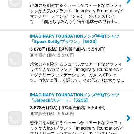
想像力を刺激するシュールかつアートなグラフィ
ックが人気のブランド「Imaginary Foundation/イ
マジナリーファンデーション」のメンズTシャ
ツ。 『僕たちはみんな宇宙船地球号の飛行士…
IMAGINARY FOUNDATIONメンズ半袖Tシャツ
「Speak Softly/ブラウン」
[
5623
]
3,878
円
(税込)
[
通常販売価格
:
5,540
円
]
通常販売価格
:
5,540
円
想像力を刺激するシュールかつアートなグラフィ
ックが人気のブランド「Imaginary Foundation/イ
マジナリーファンデーション」のメンズTシャ
ツ。 “静かに優しく話して、その代わりに大きな…
IMAGINARY FOUNDATIONメンズ半袖Tシャツ
「Jetpack/スレート」
[
5295
]
3,878
円
(税込)
[
通常販売価格
:
5,540
円
]
通常販売価格
:
5,540
円
想像力を刺激するシュールかつアートなグラフィ
ックが人気のブランド「Imaginary Foundation/イ
マジナリーファンデーション」のメンズTシャ