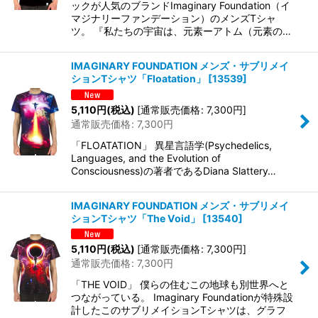
ックが人気のブランドImaginary Foundation（イ
マジナリーファンデーション）のメンズTシャ
ツ。 『私たちの宇宙は、元素ーアトム（元素の…
IMAGINARY FOUNDATION メンズ・サブリメイ
ションTシャツ「Floatation」
[
13539
]
5,110
円
(税込)
[
通常販売価格
:
7,300
円
]
通常販売価格
:
7,300
円
「FLOATATION」 異星言語学(Psychedelics,
Languages, and the Evolution of
Consciousness)の著者であるDiana Slattery…
IMAGINARY FOUNDATION メンズ・サブリメイ
ションTシャツ「The Void」
[
13540
]
5,110
円
(税込)
[
通常販売価格
:
7,300
円
]
通常販売価格
:
7,300
円
「THE VOID」 僕らの住むこの地球も別世界へと
つながっている。 Imaginary Foundationが特殊設
計したこのサブリメイションTシャツは、グラフ