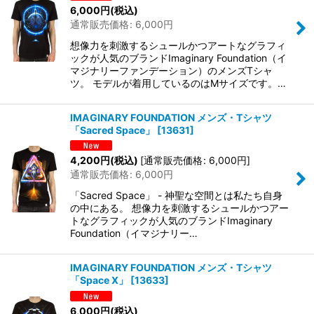
6,000
円
(税込)
通常販売価格
:
6,000
円
想像力を刺激するシュールかつアートなグラフィ
ックが人気のブランドImaginary Foundation（イ
マジナリーファンデーション）のメンズTシャ
ツ。 モデルが着用しているのはMサイズです。…
IMAGINARY FOUNDATION メンズ・Tシャツ
「Sacred Space」
[
13631
]
4,200
円
(税込)
[
通常販売価格
:
6,000
円
]
通常販売価格
:
6,000
円
「Sacred Space」 - 神聖な空間とは私たち自身
の中にある。 想像力を刺激するシュールかつアー
トなグラフィックが人気のブランドImaginary
Foundation（イマジナリー…
IMAGINARY FOUNDATION メンズ・Tシャツ
「Space X」
[
13633
]
6,000
円
(税込)