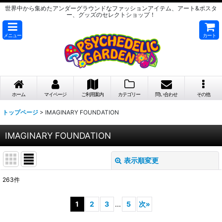
世界中から集めたアンダーグラウンドなファッションアイテム、アート&ポスタ
ー、グッズのセレクトショップ！
メニュー
カート
ホーム
マイページ
ご利用案内
カテゴリー
問い合わせ
その他
トップページ
>
IMAGINARY FOUNDATION
IMAGINARY FOUNDATION
表示順変更
閉じる
263
件
サブカテゴリ
:
1
2
3
...
5
次
»
表示数
: