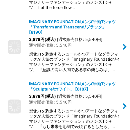
マジナリーファンデーション」のメンズTシャ
ツ。 Let the force flow…
IMAGINARY FOUNDATIONメンズ半袖Tシャツ
「Transform and Transcend/ブラック」
[
8190
]
3,878
円
(税込)
[
通常販売価格
:
5,540
円
]
通常販売価格
:
5,540
円
想像力を刺激するシュールかつアートなグラフィ
ックが人気のブランド「Imaginary Foundation/イ
マジナリーファンデーション」のメンズTシャ
ツ。 『意識の高い人間である事の楽しみは、…
IMAGINARY FOUNDATIONメンズ半袖Tシャツ
「Sculpture/ホワイト」
[
8187
]
3,878
円
(税込)
[
通常販売価格
:
5,540
円
]
通常販売価格
:
5,540
円
想像力を刺激するシュールかつアートなグラフィ
ックが人気のブランド「Imaginary Foundation/イ
マジナリーファンデーション」のメンズTシャ
ツ。 『もし未来を彫刻で表現するとしたら、…