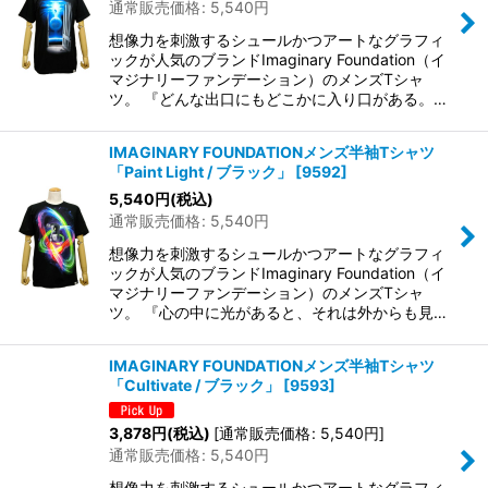
通常販売価格
:
5,540
円
想像力を刺激するシュールかつアートなグラフィ
ックが人気のブランドImaginary Foundation（イ
マジナリーファンデーション）のメンズTシャ
ツ。 『どんな出口にもどこかに入り口がある。…
IMAGINARY FOUNDATIONメンズ半袖Tシャツ
「Paint Light / ブラック」
[
9592
]
5,540
円
(税込)
通常販売価格
:
5,540
円
想像力を刺激するシュールかつアートなグラフィ
ックが人気のブランドImaginary Foundation（イ
マジナリーファンデーション）のメンズTシャ
ツ。 『心の中に光があると、それは外からも見…
IMAGINARY FOUNDATIONメンズ半袖Tシャツ
「Cultivate / ブラック」
[
9593
]
3,878
円
(税込)
[
通常販売価格
:
5,540
円
]
通常販売価格
:
5,540
円
想像力を刺激するシュールかつアートなグラフィ