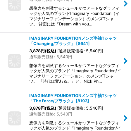
想像力を刺激するシュールかつアートなグラフィ
ックが人気のブランドImaginary Foundation（イ
マジナリーファンデーション）のメンズTシャ
ツ。 背面には『Dream with you…
IMAGINARY FOUNDATIONメンズ半袖Tシャツ
「Changing/ブラック」
[
8641
]
3,878
円
(税込)
[
通常販売価格
:
5,540
円
]
通常販売価格
:
5,540
円
想像力を刺激するシュールかつアートなグラフィ
ックが人気のブランド「Imaginary Foundation/イ
マジナリーファンデーション」のメンズTシャ
ツ。 『時代は変わる。』と、Nick Ph…
IMAGINARY FOUNDATIONメンズ半袖Tシャツ
「The Force/ブラック」
[
8193
]
3,878
円
(税込)
[
通常販売価格
:
5,540
円
]
通常販売価格
:
5,540
円
想像力を刺激するシュールかつアートなグラフィ
ックが人気のブランド「Imaginary Foundation/イ