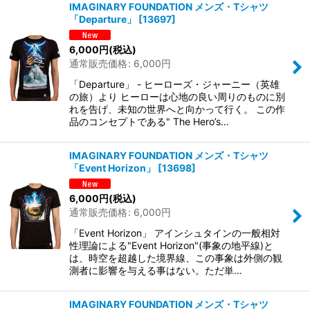
IMAGINARY FOUNDATION メンズ・Tシャツ
「Departure」
[
13697
]
6,000
円
(税込)
通常販売価格
:
6,000
円
「Departure」 - ヒーローズ・ジャーニー（英雄
の旅）より ヒーローは心地の良い周りのものに別
れを告げ、未知の世界へと向かって行く。 この作
品のコンセプトである" The Hero’s…
IMAGINARY FOUNDATION メンズ・Tシャツ
「Event Horizon」
[
13698
]
6,000
円
(税込)
通常販売価格
:
6,000
円
「Event Horizon」 アインシュタインの一般相対
性理論による"Event Horizon"(事象の地平線)と
は、時空を超越した境界線、この事象は外側の観
測者に影響を与える事はない。ただ単…
IMAGINARY FOUNDATION メンズ・Tシャツ