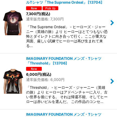
ルTシャツ「The Supreme Ordeal」
[
13704
]
7,300
円
(税込)
通常販売価格
:
7,300
円
「The Supreme Ordeal」 - ヒーローズ・ジャー
ニー（英雄の旅）より ヒーローはとてつもない恐
怖とダイレクトに向き合って行く。ここが重大な
局面、厳しい試練でヒーローは再び生まれて来
る…
IMAGINARY FOUNDATION メンズ・Tシャツ
「Threshold」
[
13706
]
6,000
円
(税込)
通常販売価格
:
6,000
円
「Threshold」 - ヒーローズ・ジャーニー（英雄
の旅）より ヒーローはアドベンチャーに入り、古
い世界を後にする。 それは帰還不能、そしてヒー
ローは赤いピルを選んだ。 この作品のコンセ…
IMAGINARY FOUNDATION メンズ・Tシャツ