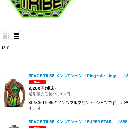
121
件
表示数
:
在庫あり
SPACE TRIBE メンズTシャツ 「Ding - A - Lings」
[
1
並び順
:
9,200
円
(税込)
通常販売価格
:
9,200
円
SPACE TRIBEのメンズフルプリントTシャツです
す。 ボ…
SPACE TRIBE メンズTシャツ 「SUPER STAR」
[
1385