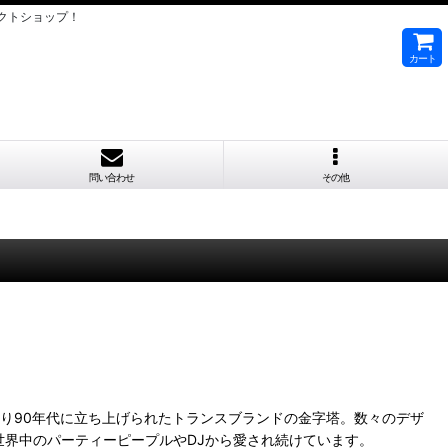
クトショップ！
カート
問い合わせ
その他
Smith"の3人により90年代に立ち上げられたトランスブランドの金字塔。数々のデザ
界中のパーティーピープルやDJから愛され続けています。