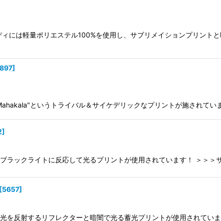
。 ボディには軽量ポリエステル100%を使用し、サブリメイションプリ
897
]
に"Mahakala"というトライバル＆サイケデリックなプリントが施されて
2
]
ックはブラックライトに反応して光るプリントが使用されています！ ＞＞＞
[
5657
]
ックは光を反射するリフレクターと暗闇で光る蓄光プリントが使用されてい