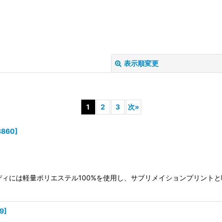
表示順変更
1
2
3
次
»
3860
]
絞り込む
。 ボディには軽量ポリエステル100%を使用し、サブリメイションプリ
9
]