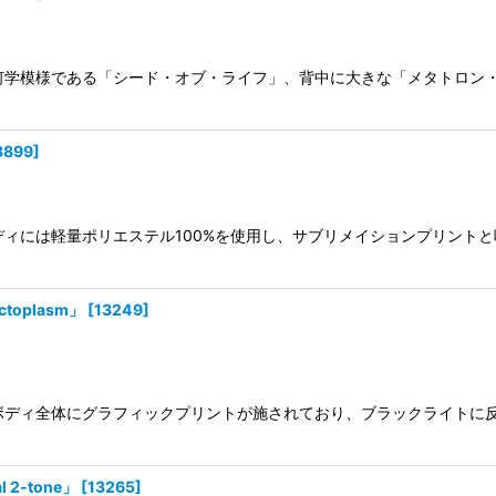
に神聖幾何学模様である「シード・オブ・ライフ」、背中に大きな「メタトロ
3899
]
。 ボディには軽量ポリエステル100%を使用し、サブリメイションプリ
toplasm」
[
13249
]
です。 ボディ全体にグラフィックプリントが施されており、ブラックライ
 2-tone」
[
13265
]