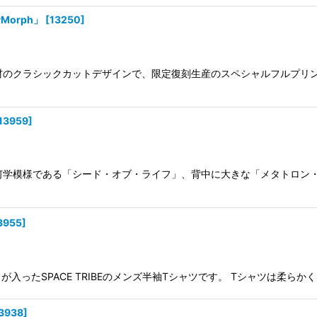
Morph」
[
13250
]
100%素材のクラシックカットデザインで、限定復刻生産のスペシャルフル
13959
]
に神聖幾何学模様である「シード・オブ・ライフ」、背中に大きな「メタトロ
3955
]
プリントが入ったSPACE TRIBEのメンズ半袖Tシャツです。 Tシャツは
3938
]