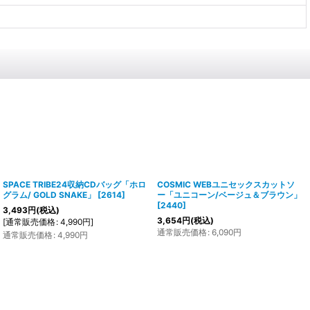
SPACE TRIBE24収納CDバッグ「ホロ
COSMIC WEBユニセックスカットソ
グラム/ GOLD SNAKE」
[
2614
]
ー「ユニコーン/ベージュ＆ブラウン」
[
2440
]
3,493
円
(税込)
3,654
円
(税込)
[
通常販売価格
:
4,990
円
]
通常販売価格
:
6,090
円
通常販売価格
:
4,990
円