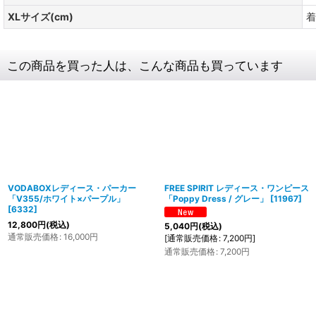
XLサイズ(cm)
着
この商品を買った人は、こんな商品も買っています
VODABOXレディース・パーカー
FREE SPIRIT レディース・ワンピース
「V355/ホワイト×パープル」
「Poppy Dress / グレー」
[
11967
]
[
6332
]
12,800
円
(税込)
5,040
円
(税込)
通常販売価格
:
16,000
円
[
通常販売価格
:
7,200
円
]
通常販売価格
:
7,200
円