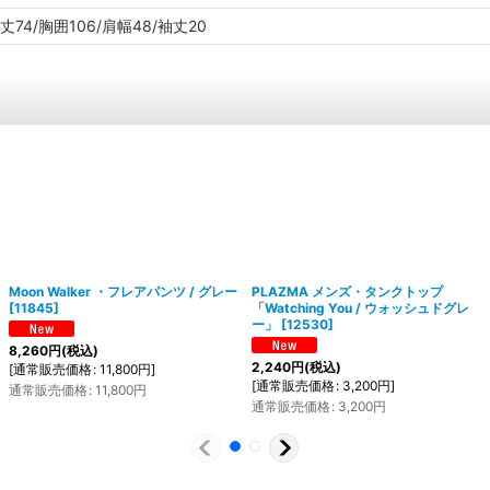
丈74/胸囲106/肩幅48/袖丈20
Moon Walker ・フレアパンツ / グレー
PLAZMA メンズ・タンクトップ
[
11845
]
「Watching You / ウォッシュドグレ
ー」
[
12530
]
8,260
円
(税込)
2,240
円
(税込)
[
通常販売価格
:
11,800
円
]
[
通常販売価格
:
3,200
円
]
通常販売価格
:
11,800
円
通常販売価格
:
3,200
円