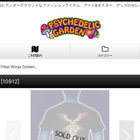
めたアンダーグラウンドなファッションアイテム、アート&ポスター、グッズのセレ
ご利用案内
カテゴリー
bal Wings Golden」
[
10912
]