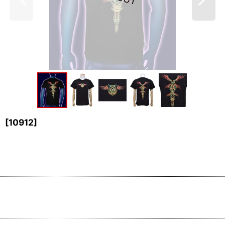
」
[
10912
]