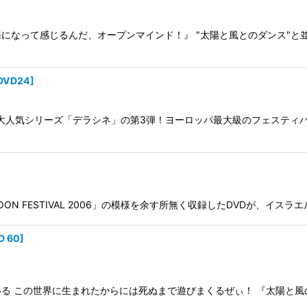
って感じるんだ、オープンマインド！』 "太陽と風とのダンス"と並ぶレイ
DVD24
]
JECTによる大人気シリーズ「デラシネ」の第3弾！ヨーロッパ最大級のフェ
ON FESTIVAL 2006」の模様を余す所無く収録したDVDが、イスラエ
D 60
]
る この世界に生まれたからには死ぬまで遊びまくるぜぃ！ 『太陽と