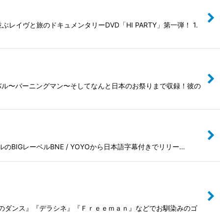
ヴと旅のドキュメンタリーDVD「HI PARTY」第一弾！ 1.
スティバル〜バーニングマン〜そしてなんと日本のお祭りまで収録！彼の
ルのBIGレーベルBNE / YOYOから日本語字幕付きでリリー…
風のダンス』『デラシネ』『Ｆｒｅｅｍａｎ』などでお馴染みのゴ