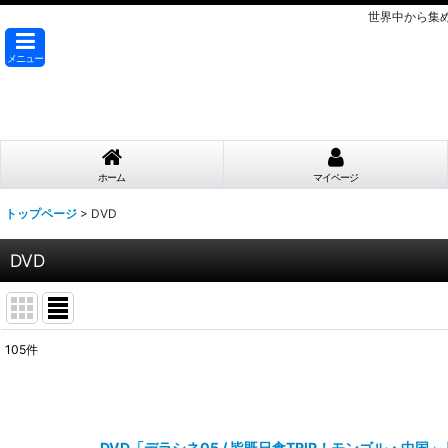
世界中から集
メニュー
ホーム
マイページ
トップページ
>
DVD
DVD
105
件
サブカテゴリ
:
表示数
:
DVD「デラシネ05 / 皆既日食TRIP！モンゴル・中国」