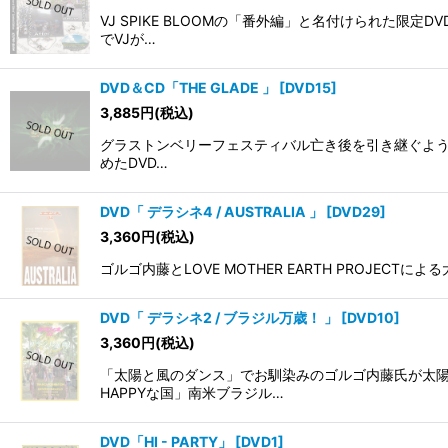
VJ SPIKE BLOOMの「番外編」と名付けられた
でVJが…
DVD＆CD「THE GLADE 」
[
DVD15
]
3,885
円
(税込)
グラストンベリーフェスティバル亡き後を引き継ぐように始
めたDVD…
DVD「 デラシネ4 / AUSTRALIA 」
[
DVD29
]
3,360
円
(税込)
ゴルゴ内藤とLOVE MOTHER EARTH PROJEC
DVD「 デラシネ2 / ブラジル万歳！ 」
[
DVD10
]
3,360
円
(税込)
「太陽と風のダンス」でお馴染みのゴルゴ内藤氏が太
HAPPYな国」南米ブラジル…
DVD「HI - PARTY」
[
DVD1
]