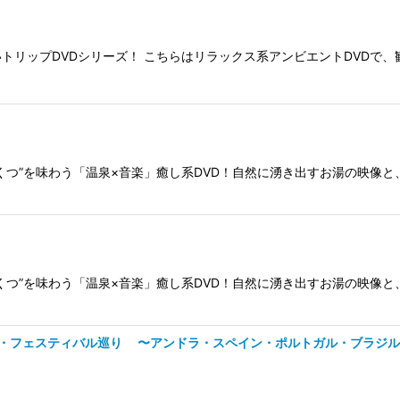
トリップDVDシリーズ！ こちらはリラックス系アンビエントDVDで
くつ”を味わう「温泉×音楽」癒し系DVD！自然に湧き出すお湯の映像
くつ”を味わう「温泉×音楽」癒し系DVD！自然に湧き出すお湯の映像
ダンス・フェスティバル巡り 〜アンドラ・スペイン・ポルトガル・ブラジ