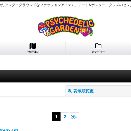
めたアンダーグラウンドなファッションアイテム、アート&ポスター、グッズのセレ
ご利用案内
カテゴリー
表示順変更
1
2
次
»
[
DVD 45
]