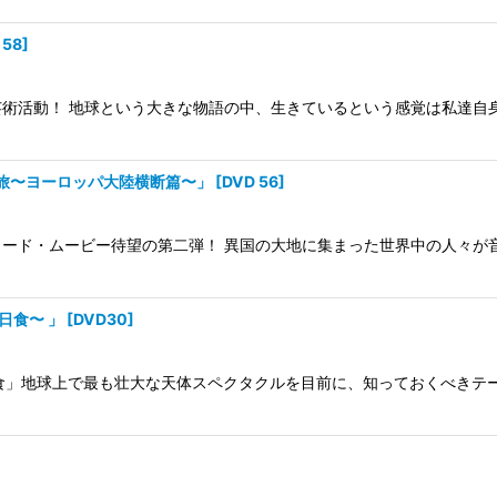
 58
]
術活動！ 地球という大きな物語の中、生きているという感覚は私達自
周の旅〜ヨーロッパ大陸横断篇〜」
[
DVD 56
]
ード・ムービー待望の第二弾！ 異国の大地に集まった世界中の人々が
既日食〜 」
[
DVD30
]
日食」地球上で最も壮大な天体スペクタクルを目前に、知っておくべきテーマ