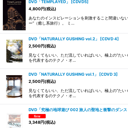
DVD「TEMPLAYED」
[
CDVD5
]
4,800
円
(税込)
あなたのインスピレーションを刺激すること間違いない
ー”（癒し系旅行）。 ミ…
DVD「NATURALLY GUSHING vol.2」
[
CDVD 4
]
2,500
円
(税込)
見なくてもいい、ただ流していればいい。極上の“たい
を代表するのテクノ・オ…
DVD「NATURALLY GUSHING vol.1」
[
CDVD 3
]
2,500
円
(税込)
見なくてもいい、ただ流していればいい。極上の“たい
を代表するのテクノ・オ…
DVD「究極の地球遊び 002 旅人の聖地と衝撃の
3,348
円
(税込)