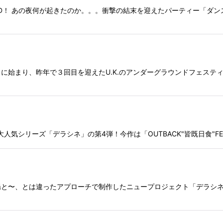
限定DVD！ あの夜何が起きたのか。。。衝撃の結末を迎えたパーティー「
まり、昨年で３回目を迎えたU.K.のアンダーグラウンドフェスティバル「
Tによる大人気シリーズ「デラシネ」の第4弾！今作は「OUTBACK"皆既日食"
陽と〜、とは違ったアプローチで制作したニュープロジェクト「デラシ