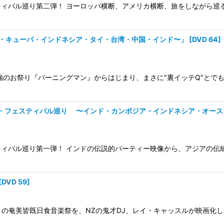
ィバル巡り第二弾！ ヨーロッパ横断、アメリカ横断、旅をしながら巡
リカ・キューバ・インドネシア・タイ・台湾・中国・インド〜」
[
DVD 64
]
強のお祭り『バーニングマン』からはじまり、まさに"裏イッテQ"とでも
ダンス・フェスティバル巡り 〜インド・カンボジア・インドネシア・オー
ィバル巡り第一弾！ インドの伝説的パーティー映像から、アジアの伝
[
DVD 59
]
7月の奄美皆既日食音楽祭を、NZの鬼才DJ、レイ・キャッスルが映画