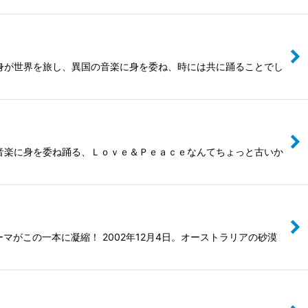
身が世界を旅し、異国の音楽に身を委ね、時には共に踊ることでし
音楽に身を委ね踊る、Ｌｏｖｅ＆Ｐｅａｃｅなんてちょっと古いか
がこの一本に凝縮！ 2002年12月4日。オーストラリアの砂漠