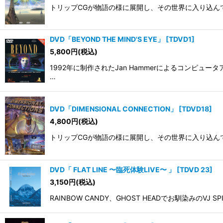
トリップCGが物語の様に展開し、その世界に入り込んでしま
DVD「BEYOND THE MIND'S EYE」
[
TDVD1
]
5,800
円
(税込)
1992年に制作されたJan Hammerによるコンピ
…
DVD「DIMENSIONAL CONNECTION」
[
TDVD18
]
4,800
円
(税込)
トリップCGが物語の様に展開し、その世界に入り込ん
DVD「 FLAT LINE 〜臨死体験LIVE〜 」
[
TDVD 23
]
3,150
円
(税込)
RAINBOW CANDY、GHOST HEADでお馴染み