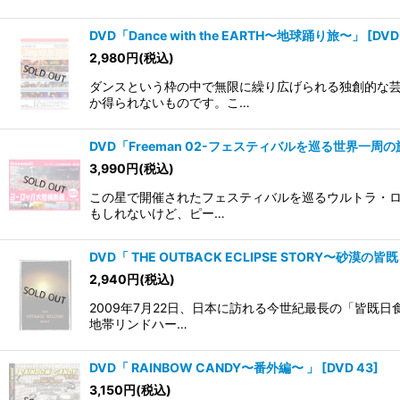
DVD「Dance with the EARTH〜地球踊り旅〜」
[
DVD
2,980
円
(税込)
ダンスという枠の中で無限に繰り広げられる独創的な芸
か得られないものです。こ…
DVD「Freeman 02-フェスティバルを巡る世界一
3,990
円
(税込)
この星で開催されたフェスティバルを巡るウルトラ・ロ
もしれないけど、ピー…
DVD「 THE OUTBACK ECLIPSE STORY〜砂漠の皆
2,940
円
(税込)
2009年7月22日、日本に訪れる今世紀最長の「皆既
地帯リンドハー…
DVD「 RAINBOW CANDY〜番外編〜 」
[
DVD 43
]
3,150
円
(税込)