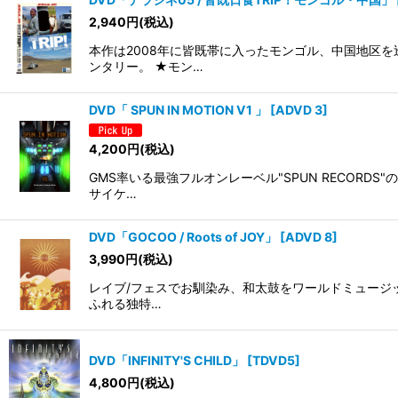
在庫あり
2,940
円
(税込)
本作は2008年に皆既帯に入ったモンゴル、中国地区
並び順
:
ンタリー。 ★モン…
DVD「 SPUN IN MOTION V1 」
[
ADVD 3
]
4,200
円
(税込)
GMS率いる最強フルオンレーベル"SPUN RECOR
サイケ…
DVD「GOCOO / Roots of JOY」
[
ADVD 8
]
3,990
円
(税込)
レイブ/フェスでお馴染み、和太鼓をワールドミュージック
ふれる独特…
DVD「INFINITY'S CHILD」
[
TDVD5
]
4,800
円
(税込)