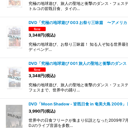
究極の地球遊び、旅人の聖地と衝撃のダンス・フェステ
トルコの皆既日食、タイの…
DVD「究極の地球遊び 003 お祭り三昧篇 〜アメ
3,348
円
(税込)
究極の地球遊び、お祭り三昧篇！ 知る人ぞ知る世界最
ディペンデ…
DVD「究極の地球遊び 001 旅人の聖地と衝撃の
3,348
円
(税込)
究極の地球遊び、旅人の聖地と衝撃のダンス・フェステ
フェスまで、世界中の踊り…
DVD「Moon Shadow - 皆既日食 in 奄美大島 2009」
3,990
円
(税込)
世界中の日食フリークが集まり伝説となった2009年
DJのライブ音源を多数…