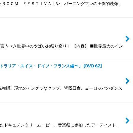
るＢＯＯＭ ＦＥＳＴＩＶＡＬや、バーニングマンの圧倒的映像。
言うべき世界中のやばいお祭り巡り！ 【内容】 ■世界最大のイン
ストラリア・スイス・ドイツ・フランス編〜」
[
DVD 62
]
統舞踊、現地のアングラなクラブ、皆既日食、ヨーロッパのダンス
化したドキュメンタリームービー。音楽祭に参加したアーティスト、