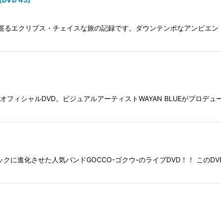
を巡るエクリプス・チェイスな旅の記録です。ダウンテンポなアンビエント
絞り込む
DS"のオフィシャルDVD。ビジュアルアーティストWAYAN BLUEがプ
に進化させた人気バンドGOCCO-ゴクウ-のライブDVD！！ このDV