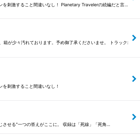
こと間違いなし！ Planetary Travelerの続編だと言…
の為、箱が少々汚れております。予め御了承くださいませ。 トラック:
ンを刺激すること間違いなし！
にて"感じさせる"一つの答えがここに。 収録は「死線」「死角…