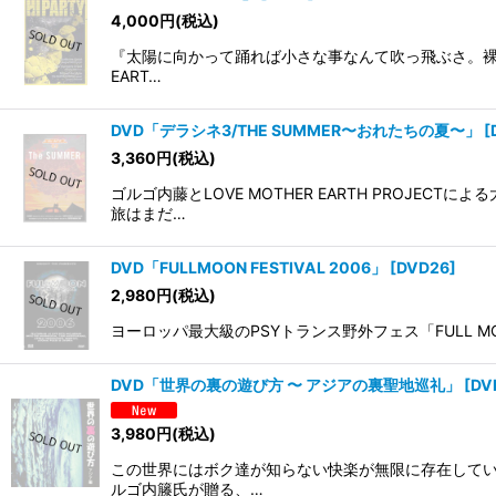
4,000
円
(税込)
『太陽に向かって踊れば小さな事なんて吹っ飛ぶさ。裸にな
EART…
DVD「デラシネ3/THE SUMMER〜おれたちの夏〜」
[
3,360
円
(税込)
ゴルゴ内藤とLOVE MOTHER EARTH PRO
旅はまだ…
DVD「FULLMOON FESTIVAL 2006」
[
DVD26
]
2,980
円
(税込)
ヨーロッパ最大級のPSYトランス野外フェス「FULL MO
DVD「世界の裏の遊び方 〜 アジアの裏聖地巡礼」
[
DV
3,980
円
(税込)
この世界にはボク達が知らない快楽が無限に存在してい
ルゴ内籐氏が贈る、…