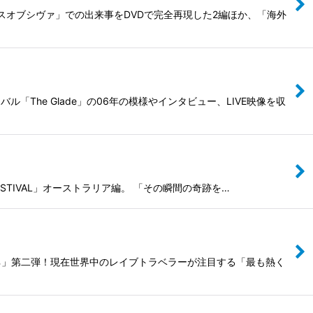
ダンスオブシヴァ」での出来事をDVDで完全再現した2編ほか、「海外
The Glade」の06年の模様やインタビュー、LIVE映像を収
FESTIVAL」オーストラリア編。 「その瞬間の奇跡を…
ネ」第二弾！現在世界中のレイブトラベラーが注目する「最も熱く