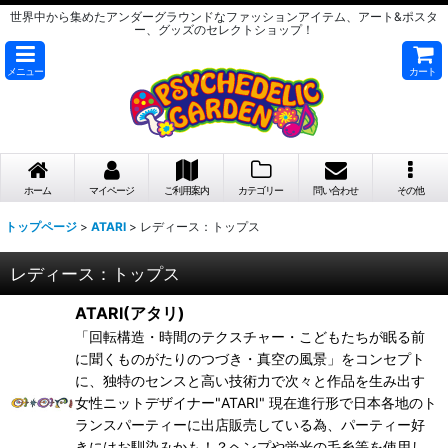
世界中から集めたアンダーグラウンドなファッションアイテム、アート&ポスタ
ー、グッズのセレクトショップ！
メニュー
カート
ホーム
マイページ
ご利用案内
カテゴリー
問い合わせ
その他
トップページ
>
ATARI
>
レディース：トップス
レディース：トップス
ATARI(アタリ)
「回転構造・時間のテクスチャー・こどもたちが眠る前
に聞くものがたりのつづき・真空の風景」をコンセプト
に、独特のセンスと高い技術力で次々と作品を生み出す
女性ニットデザイナー"ATARI" 現在進行形で日本各地のト
ランスパーティーに出店販売している為、パーティー好
きにはお馴染みかも！？ヘンプや蛍光の毛糸等を使用し