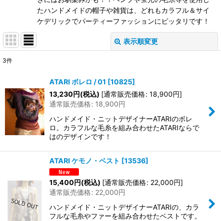
たハンドメイドの帽子や雑貨は、どれもカラフル＆サイ
ケデリックでパーティーファッションにピッタリです！
表示順変更
閉じる
3
件
表示数
:
ATARI ボレロ / 01
[
10825
]
在庫あり
13,230
円
(税込)
[
通常販売価格
:
18,900
円
]
通常販売価格
:
18,900
円
並び順
:
ハンドメイド・ニットデザイナーATARIのボレ
ロ。カラフルな毛糸を組み合わせたATARIならで
はのデザインです！
絞り込む
ATARI ケモノ・ベスト
[
13536
]
15,400
円
(税込)
[
通常販売価格
:
22,000
円
]
通常販売価格
:
22,000
円
ハンドメイド・ニットデザイナーATARIの、カラ
フルな毛糸やファーを組み合わせたベストです。