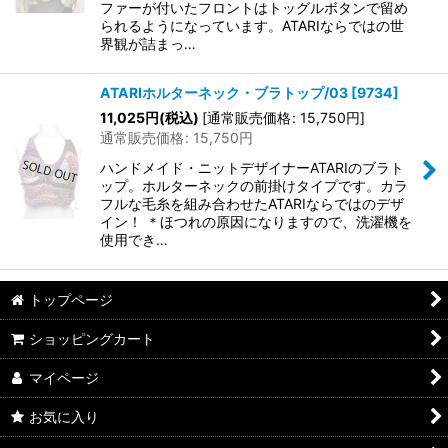
ファーが付いたフロントはトッグルボタンで留め
られるようになっています。ATARIならではの世
界観が詰まっ…
ATARIホルターネック・ブラトップ/03
[
9734
]
11,025
円
(税込)
[
通常販売価格
:
15,750
円
]
通常販売価格
:
15,750
円
ハンドメイド・ニットデザイナーATARIのブラト
ップ。ホルターネックの前掛けタイプです。カラ
フルな毛糸を組み合わせたATARIならではのデザ
イン！ ＊ほつれの原因になりますので、洗濯機を
使用でき…
トップページ
ショッピングカート
マイページ
お気に入り