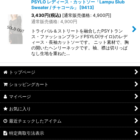
PSYLO レディース・カットソー「Lampu Slub
Sweater / チャコール」
[
9413
]
3,430
円
(税込)
[
通常販売価格
:
4,900
円
]
通常販売価格
:
4,900
円
トライバル＆ストリートを融合したPSYトラン
ス・ファッションブランドPSYLO(サイロ)のレデ
ィース・長袖カットソーです。 ニット素材で、胸
の開いたヘンリーネックです。袖、襟は切りっぱ
なし生地を重ねた…
トップページ
ショッピングカート
マイページ
お気に入り
最近チェックしたアイテム
特定商取引法表示