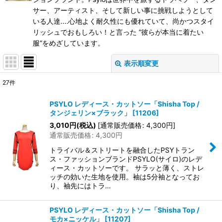
サー、アーティスト、そして新しい事に挑戦しようとして
いる人達....心地よく耐久性にも優れていて、尚かつスタイ
リッシュでおもしろい！と言った ”彼らが本当に着たい
服”をめざしています。
表示順変更
閉じる
27
件
表示数
:
PSYLO レディース・カットソー「Shisha Top /
タンジェリン×ブラック」
[
11206
]
在庫あり
3,010
円
(税込)
[
通常販売価格
:
4,300
円
]
通常販売価格
:
4,300
円
並び順
:
トライバル＆ストリートを融合したPSYトラン
ス・ファッションブランドPSYLO(サイロ)のレデ
絞り込む
ィース・カットソーです。 サラッと薄く、ストレ
ッチの効いた生地を使用。袖は5分袖となってお
り、袖先にはトラ…
PSYLO レディース・カットソー「Shisha Top /
モカ×ニッケル」
[
11207
]