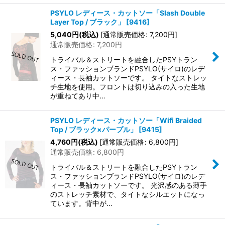
PSYLO レディース・カットソー「Slash Double
Layer Top / ブラック」
[
9416
]
5,040
円
(税込)
[
通常販売価格
:
7,200
円
]
通常販売価格
:
7,200
円
トライバル＆ストリートを融合したPSYトラン
ス・ファッションブランドPSYLO(サイロ)のレデ
ィース・長袖カットソーです。 タイトなストレッ
チ生地を使用。フロントは切り込みの入った生地
が重ねてあり中…
PSYLO レディース・カットソー「Wifi Braided
Top / ブラック×パープル」
[
9415
]
4,760
円
(税込)
[
通常販売価格
:
6,800
円
]
通常販売価格
:
6,800
円
トライバル＆ストリートを融合したPSYトラン
ス・ファッションブランドPSYLO(サイロ)のレデ
ィース・長袖カットソーです。 光沢感のある薄手
のストレッチ素材で、タイトなシルエットになっ
ています。背中が…