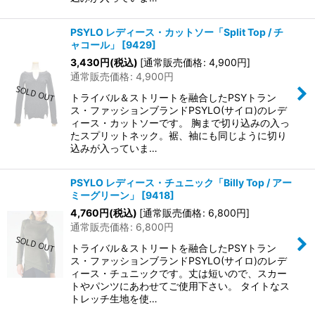
PSYLO レディース・カットソー「Split Top / チ
ャコール」
[
9429
]
3,430
円
(税込)
[
通常販売価格
:
4,900
円
]
通常販売価格
:
4,900
円
トライバル＆ストリートを融合したPSYトラン
ス・ファッションブランドPSYLO(サイロ)のレデ
ィース・カットソーです。 胸まで切り込みの入っ
たスプリットネック。裾、袖にも同じように切り
込みが入っていま…
PSYLO レディース・チュニック「Billy Top / アー
ミーグリーン」
[
9418
]
4,760
円
(税込)
[
通常販売価格
:
6,800
円
]
通常販売価格
:
6,800
円
トライバル＆ストリートを融合したPSYトラン
ス・ファッションブランドPSYLO(サイロ)のレデ
ィース・チュニックです。丈は短いので、スカー
トやパンツにあわせてご使用下さい。 タイトなス
トレッチ生地を使…