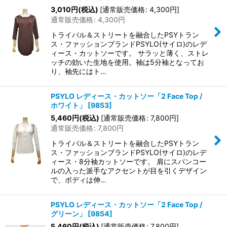
3,010
円
(税込)
[
通常販売価格
:
4,300
円
]
通常販売価格
:
4,300
円
トライバル＆ストリートを融合したPSYトラン
ス・ファッションブランドPSYLO(サイロ)のレデ
ィース・カットソーです。 サラッと薄く、ストレ
ッチの効いた生地を使用。袖は5分袖となってお
り、袖先にはト…
PSYLO レディース・カットソー「2 Face Top /
ホワイト」
[
9853
]
5,460
円
(税込)
[
通常販売価格
:
7,800
円
]
通常販売価格
:
7,800
円
トライバル＆ストリートを融合したPSYトラン
ス・ファッションブランドPSYLO(サイロ)のレデ
ィース・8分袖カットソーです。 肩にスパンコー
ルの入った派手なアクセントが目を引くデザイン
で、ボディは伸…
PSYLO レディース・カットソー「2 Face Top /
グリーン」
[
9854
]
5,460
円
(税込)
[
通常販売価格
:
7,800
円
]