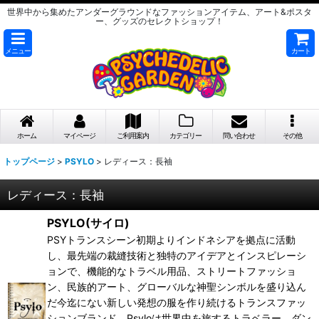
世界中から集めたアンダーグラウンドなファッションアイテム、アート&ポスタ
ー、グッズのセレクトショップ！
メニュー
カート
ホーム
マイページ
ご利用案内
カテゴリー
問い合わせ
その他
トップページ
>
PSYLO
>
レディース：長袖
レディース：長袖
PSYLO(サイロ)
PSYトランスシーン初期よりインドネシアを拠点に活動
し、最先端の裁縫技術と独特のアイデアとインスピレーシ
ョンで、機能的なトラベル用品、ストリートファッショ
ン、民族的アート、グローバルな神聖シンボルを盛り込ん
だ今迄にない新しい発想の服を作り続けるトランスファッ
ションブランド。Psyloは世界中を旅するトラベラー、ダン