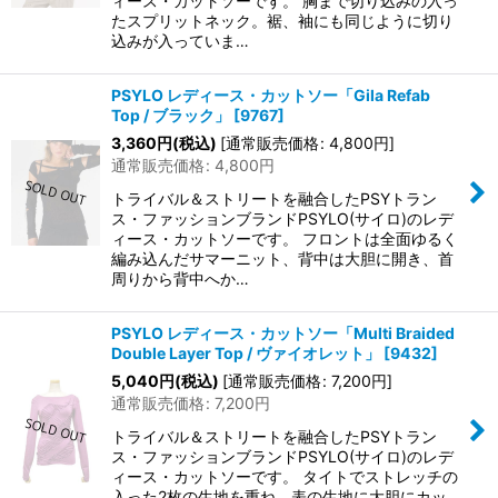
ィース・カットソーです。 胸まで切り込みの入っ
たスプリットネック。裾、袖にも同じように切り
込みが入っていま…
PSYLO レディース・カットソー「Gila Refab
Top / ブラック」
[
9767
]
3,360
円
(税込)
[
通常販売価格
:
4,800
円
]
通常販売価格
:
4,800
円
トライバル＆ストリートを融合したPSYトラン
ス・ファッションブランドPSYLO(サイロ)のレデ
ィース・カットソーです。 フロントは全面ゆるく
編み込んだサマーニット、背中は大胆に開き、首
周りから背中へか…
PSYLO レディース・カットソー「Multi Braided
Double Layer Top / ヴァイオレット」
[
9432
]
5,040
円
(税込)
[
通常販売価格
:
7,200
円
]
通常販売価格
:
7,200
円
トライバル＆ストリートを融合したPSYトラン
ス・ファッションブランドPSYLO(サイロ)のレデ
ィース・カットソーです。 タイトでストレッチの
入った2枚の生地を重ね、表の生地に大胆にカッ