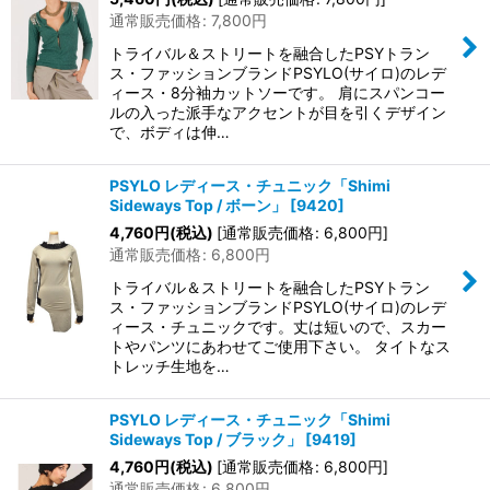
通常販売価格
:
7,800
円
トライバル＆ストリートを融合したPSYトラン
ス・ファッションブランドPSYLO(サイロ)のレデ
ィース・8分袖カットソーです。 肩にスパンコー
ルの入った派手なアクセントが目を引くデザイン
で、ボディは伸…
PSYLO レディース・チュニック「Shimi
Sideways Top / ボーン」
[
9420
]
4,760
円
(税込)
[
通常販売価格
:
6,800
円
]
通常販売価格
:
6,800
円
トライバル＆ストリートを融合したPSYトラン
ス・ファッションブランドPSYLO(サイロ)のレデ
ィース・チュニックです。丈は短いので、スカー
トやパンツにあわせてご使用下さい。 タイトなス
トレッチ生地を…
PSYLO レディース・チュニック「Shimi
Sideways Top / ブラック」
[
9419
]
4,760
円
(税込)
[
通常販売価格
:
6,800
円
]
通常販売価格
:
6,800
円