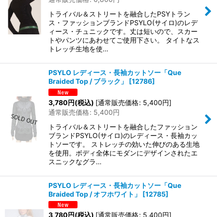
トライバル＆ストリートを融合したPSYトラン
ス・ファッションブランドPSYLO(サイロ)のレデ
ィース・チュニックです。丈は短いので、スカー
トやパンツにあわせてご使用下さい。 タイトなス
トレッチ生地を使…
PSYLO レディース・長袖カットソー「Que
Braided Top / ブラック」
[
12786
]
3,780
円
(税込)
[
通常販売価格
:
5,400
円
]
通常販売価格
:
5,400
円
トライバル＆ストリートを融合したファッション
ブランドPSYLO(サイロ)のレディース・長袖カッ
トソーです。 ストレッチの効いた伸びのある生地
を使用。ボディ全体にモダンにデザインされたエ
スニックなグラ…
PSYLO レディース・長袖カットソー「Que
Braided Top / オフホワイト」
[
12785
]
3,780
円
(税込)
[
通常販売価格
:
5,400
円
]