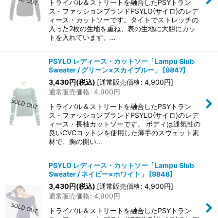
トライバル＆ストリートを融合したPSYトラン
ス・ファッションブランドPSYLO(サイロ)のレデ
ィース・カットソーです。タイトでストレッチの
入った2枚の生地を重ね、表の生地に大胆にカッ
トを入れています。…
PSYLO レディース・カットソー「Lampu Slub
Sweater / グリーン×スカイブルー」
[
9847
]
3,430
円
(税込)
[
通常販売価格
:
4,900
円
]
通常販売価格
:
4,900
円
トライバル＆ストリートを融合したPSYトラン
ス・ファッションブランドPSYLO(サイロ)のレデ
ィース・長袖カットソーです。 ボディは通気性の
良いCVCコットンを使用した薄手のスウェット素
材で、胸の開い…
PSYLO レディース・カットソー「Lampu Slub
Sweater / ネイビー×ホワイト」
[
9848
]
3,430
円
(税込)
[
通常販売価格
:
4,900
円
]
通常販売価格
:
4,900
円
トライバル＆ストリートを融合したPSYトラン