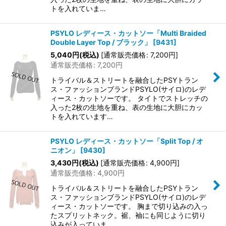
トを入れていま…
PSYLO レディース・カットソー「Multi Braided
Double Layer Top / ブラック」
[
9431
]
5,040
円
(税込)
[
通常販売価格
:
7,200
円
]
通常販売価格
:
7,200
円
トライバル＆ストリートを融合したPSYトラン
ス・ファッションブランドPSYLO(サイロ)のレデ
ィース・カットソーです。 タイトでストレッチの
入った2枚の生地を重ね、表の生地に大胆にカッ
トを入れています…
PSYLO レディース・カットソー「Split Top / オ
ニオン」
[
9430
]
3,430
円
(税込)
[
通常販売価格
:
4,900
円
]
通常販売価格
:
4,900
円
トライバル＆ストリートを融合したPSYトラン
ス・ファッションブランドPSYLO(サイロ)のレデ
ィース・カットソーです。 胸まで切り込みの入っ
たスプリットネック。裾、袖にも同じように切り
込みが入っていま…