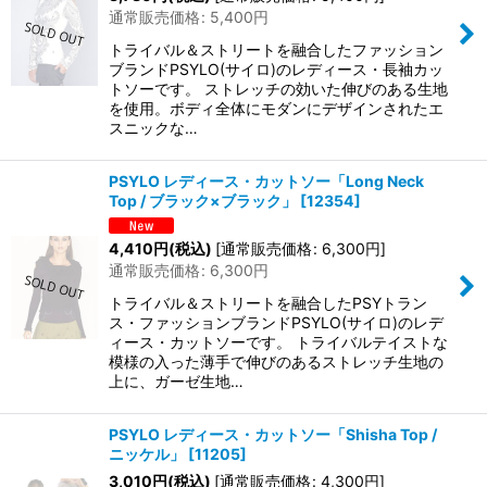
通常販売価格
:
5,400
円
トライバル＆ストリートを融合したファッション
ブランドPSYLO(サイロ)のレディース・長袖カッ
トソーです。 ストレッチの効いた伸びのある生地
を使用。ボディ全体にモダンにデザインされたエ
スニックな…
PSYLO レディース・カットソー「Long Neck
Top / ブラック×ブラック」
[
12354
]
4,410
円
(税込)
[
通常販売価格
:
6,300
円
]
通常販売価格
:
6,300
円
トライバル＆ストリートを融合したPSYトラン
ス・ファッションブランドPSYLO(サイロ)のレデ
ィース・カットソーです。 トライバルテイストな
模様の入った薄手で伸びのあるストレッチ生地の
上に、ガーゼ生地…
PSYLO レディース・カットソー「Shisha Top /
ニッケル」
[
11205
]
3,010
円
(税込)
[
通常販売価格
:
4,300
円
]