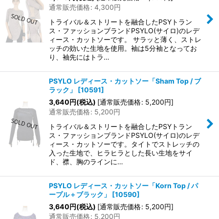
通常販売価格
:
4,300
円
トライバル＆ストリートを融合したPSYトラン
ス・ファッションブランドPSYLO(サイロ)のレデ
ィース・カットソーです。 サラッと薄く、ストレ
ッチの効いた生地を使用。袖は5分袖となってお
り、袖先にはトラ…
PSYLO レディース・カットソー「Sham Top / ブ
ラック」
[
10591
]
3,640
円
(税込)
[
通常販売価格
:
5,200
円
]
通常販売価格
:
5,200
円
トライバル＆ストリートを融合したPSYトラン
ス・ファッションブランドPSYLO(サイロ)のレデ
ィース・カットソーです。タイトでストレッチの
入った生地で、ヒラヒラとした長い生地をサイ
ド、襟、胸のラインに…
PSYLO レディース・カットソー「Korn Top / パ
ープル＋ブラック」
[
10590
]
3,640
円
(税込)
[
通常販売価格
:
5,200
円
]
通常販売価格
:
5,200
円