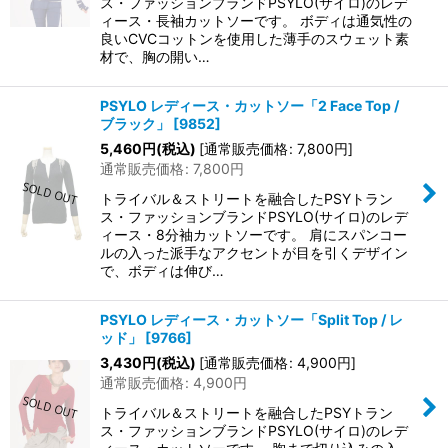
ス・ファッションブランドPSYLO(サイロ)のレデ
ィース・長袖カットソーです。 ボディは通気性の
良いCVCコットンを使用した薄手のスウェット素
材で、胸の開い…
PSYLO レディース・カットソー「2 Face Top /
ブラック」
[
9852
]
5,460
円
(税込)
[
通常販売価格
:
7,800
円
]
通常販売価格
:
7,800
円
トライバル＆ストリートを融合したPSYトラン
ス・ファッションブランドPSYLO(サイロ)のレデ
ィース・8分袖カットソーです。 肩にスパンコー
ルの入った派手なアクセントが目を引くデザイン
で、ボディは伸び…
PSYLO レディース・カットソー「Split Top / レ
ッド」
[
9766
]
3,430
円
(税込)
[
通常販売価格
:
4,900
円
]
通常販売価格
:
4,900
円
トライバル＆ストリートを融合したPSYトラン
ス・ファッションブランドPSYLO(サイロ)のレデ