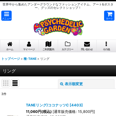
世界中から集めたアンダーグラウンドなファッションアイテム、アート&ポスタ
ー、グッズのセレクトショップ！
メニュー
カート
ホーム
マイページ
ご利用案内
カテゴリー
問い合わせ
その他
トップページ
>
種-TANE
>
リング
リング
表示順変更
閉じる
3
件
表示数
:
TANEリング/ココナッツC
[
4403
]
在庫あり
11,060
円
(税込)
[
通常販売価格
:
15,800
円
]