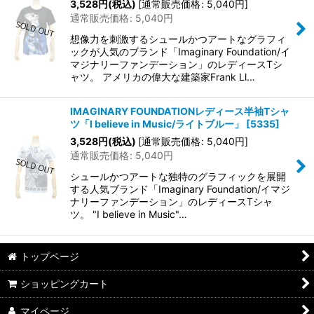
3,528
円
(税込)
[
通常販売価格
:
5,040
円
]
通常販売価格
:
5,040
円
想像力を刺激するシュールかつアートなグラフィ
ックが人気のブランド「Imaginary Foundation/イ
マジナリーファンデーション」のレディースTシ
ャツ。 アメリカの偉大な建築家Frank Ll…
IMAGINARY FOUNDATIONレディース半袖Tシャ
ツ「I believe in Music/ライトブルー」
[
5335
]
3,528
円
(税込)
[
通常販売価格
:
5,040
円
]
通常販売価格
:
5,040
円
シュールかつアートな独特のグラフィックを展開
する人気ブランド「Imaginary Foundation/イマジ
ナリーファンデーション」のレディースTシャ
ツ。 "I believe in Music"…
トップページ
ショッピングカート
マイページ