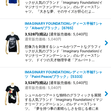
ックが人気のブランド「Imaginary Foundation/イ
マジナリーファンデーション」のレディースTシ
ャツ。 『大きな夢、そのサイズが肝心だよ…
IMAGINARY FOUNDATIONレディース半袖Tシャ
ツ「Albert/ブラック」
[
6765
]
3,528
円
(税込)
[
通常販売価格
:
5,040
円
]
通常販売価格
:
5,040
円
想像力を刺激するシュールかつアートなグラフィ
ックが人気のブランド「Imaginary Foundation/イ
マジナリーファンデーション」のレディースTシ
ャツ。 ドイツの天才物理学者「アルバート…
IMAGINARY FOUNDATIONレディース半袖Tシャ
ツ「Paint Peace/ブラック」
[
5333
]
3,528
円
(税込)
[
通常販売価格
:
5,040
円
]
通常販売価格
:
5,040
円
シュールかつアートな独特のグラフィックを展開
する人気ブランド「Imaginary Foundation/イマジ
ナリーファンデーション」のレディースTシャ
ツ。 『夢を持つ事の素晴らしさを信じる者に未