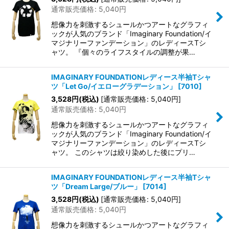
通常販売価格
:
5,040
円
想像力を刺激するシュールかつアートなグラフィ
ックが人気のブランド「Imaginary Foundation/イ
マジナリーファンデーション」のレディースTシ
ャツ。 『個々のライフスタイルの調整が果…
IMAGINARY FOUNDATIONレディース半袖Tシャ
ツ「Let Go/イエローグラデーション」
[
7010
]
3,528
円
(税込)
[
通常販売価格
:
5,040
円
]
通常販売価格
:
5,040
円
想像力を刺激するシュールかつアートなグラフィ
ックが人気のブランド「Imaginary Foundation/イ
マジナリーファンデーション」のレディースTシ
ャツ。 このシャツは絞り染めした後にプリ…
IMAGINARY FOUNDATIONレディース半袖Tシャ
ツ「Dream Large/ブルー」
[
7014
]
3,528
円
(税込)
[
通常販売価格
:
5,040
円
]
通常販売価格
:
5,040
円
想像力を刺激するシュールかつアートなグラフィ