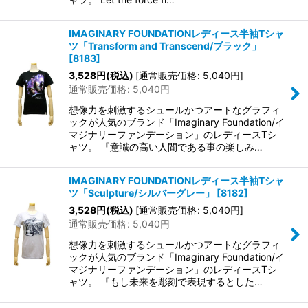
IMAGINARY FOUNDATIONレディース半袖Tシャ
ツ「Transform and Transcend/ブラック」
[
8183
]
3,528
円
(税込)
[
通常販売価格
:
5,040
円
]
通常販売価格
:
5,040
円
想像力を刺激するシュールかつアートなグラフィ
ックが人気のブランド「Imaginary Foundation/イ
マジナリーファンデーション」のレディースTシ
ャツ。 『意識の高い人間である事の楽しみ…
IMAGINARY FOUNDATIONレディース半袖Tシャ
ツ「Sculpture/シルバーグレー」
[
8182
]
3,528
円
(税込)
[
通常販売価格
:
5,040
円
]
通常販売価格
:
5,040
円
想像力を刺激するシュールかつアートなグラフィ
ックが人気のブランド「Imaginary Foundation/イ
マジナリーファンデーション」のレディースTシ
ャツ。 『もし未来を彫刻で表現するとした…