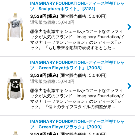
IMAGINARY FOUNDATIONレディース半袖Tシャ
ツ「Sculpture/ホワイト」
[
8181
]
3,528
円
(税込)
[
通常販売価格
:
5,040
円
]
通常販売価格
:
5,040
円
想像力を刺激するシュールかつアートなグラフィ
ックが人気のブランド「Imaginary Foundation/イ
マジナリーファンデーション」のレディースTシ
ャツ。 『もし未来を彫刻で表現するとした…
IMAGINARY FOUNDATIONレディース半袖Tシャ
ツ「Green Floyd/ホワイト」
[
7008
]
3,528
円
(税込)
[
通常販売価格
:
5,040
円
]
通常販売価格
:
5,040
円
想像力を刺激するシュールかつアートなグラフィ
ックが人気のブランド「Imaginary Foundation/イ
マジナリーファンデーション」のレディースTシ
ャツ。 『個々のライフスタイルの調整が果…
IMAGINARY FOUNDATIONレディース半袖Tシャ
ツ「Green Floyd/ブラック」
[
7009
]
3,528
円
(税込)
[
通常販売価格
:
5,040
円
]