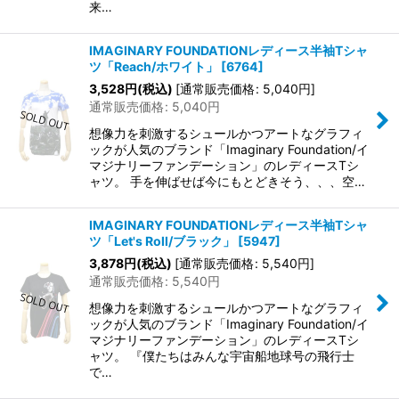
来…
IMAGINARY FOUNDATIONレディース半袖Tシャ
ツ「Reach/ホワイト」
[
6764
]
3,528
円
(税込)
[
通常販売価格
:
5,040
円
]
通常販売価格
:
5,040
円
想像力を刺激するシュールかつアートなグラフィ
ックが人気のブランド「Imaginary Foundation/イ
マジナリーファンデーション」のレディースTシ
ャツ。 手を伸ばせば今にもとどきそう、、、空…
IMAGINARY FOUNDATIONレディース半袖Tシャ
ツ「Let's Roll/ブラック」
[
5947
]
3,878
円
(税込)
[
通常販売価格
:
5,540
円
]
通常販売価格
:
5,540
円
想像力を刺激するシュールかつアートなグラフィ
ックが人気のブランド「Imaginary Foundation/イ
マジナリーファンデーション」のレディースTシ
ャツ。 『僕たちはみんな宇宙船地球号の飛行士
で…