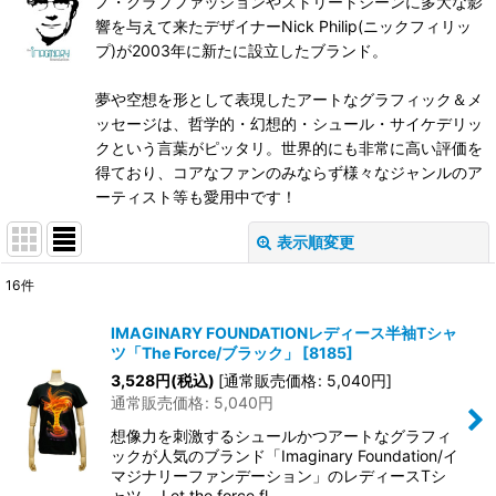
ノ・クラブファッションやストリートシーンに多大な影
響を与えて来たデザイナーNick Philip(ニックフィリッ
プ)が2003年に新たに設立したブランド。
夢や空想を形として表現したアートなグラフィック＆メ
ッセージは、哲学的・幻想的・シュール・サイケデリッ
クという言葉がピッタリ。世界的にも非常に高い評価を
得ており、コアなファンのみならず様々なジャンルのア
ーティスト等も愛用中です！
表示順変更
閉じる
16
件
表示数
:
IMAGINARY FOUNDATIONレディース半袖Tシャ
ツ「The Force/ブラック」
[
8185
]
在庫あり
3,528
円
(税込)
[
通常販売価格
:
5,040
円
]
通常販売価格
:
5,040
円
並び順
:
想像力を刺激するシュールかつアートなグラフィ
ックが人気のブランド「Imaginary Foundation/イ
絞り込む
マジナリーファンデーション」のレディースTシ
ャツ。 Let the force fl…