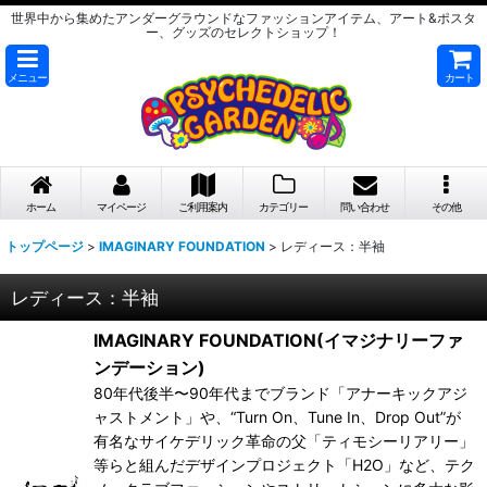
世界中から集めたアンダーグラウンドなファッションアイテム、アート&ポスタ
ー、グッズのセレクトショップ！
メニュー
カート
ホーム
マイページ
ご利用案内
カテゴリー
問い合わせ
その他
トップページ
>
IMAGINARY FOUNDATION
>
レディース：半袖
レディース：半袖
IMAGINARY FOUNDATION(イマジナリーファ
ンデーション)
80年代後半〜90年代までブランド「アナーキックアジ
ャストメント」や、“Turn On、Tune In、Drop Out”が
有名なサイケデリック革命の父「ティモシーリアリー」
等らと組んだデザインプロジェクト「H2O」など、テク