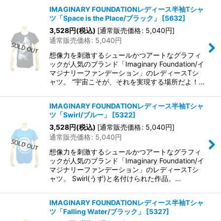
IMAGINARY FOUNDATIONレディース半袖Tシャ
ツ「Space is the Place/ブラック」
[
5632
]
3,528
円
(税込)
[
通常販売価格
:
5,040
円
]
通常販売価格
:
5,040
円
想像力を刺激するシュールかつアートなグラフィ
ックが人気のブランド「Imaginary Foundation/イ
マジナリーファンデーション」のレディースTシ
ャツ。 “宇宙こそが、それを実現する場所だよ！…
IMAGINARY FOUNDATIONレディース半袖Tシャ
ツ「Swirl/ブルー」
[
5322
]
3,528
円
(税込)
[
通常販売価格
:
5,040
円
]
通常販売価格
:
5,040
円
想像力を刺激するシュールかつアートなグラフィ
ックが人気のブランド「Imaginary Foundation/イ
マジナリーファンデーション」のレディースTシ
ャツ。 Swirl(うず)と名付けられた作品。…
IMAGINARY FOUNDATIONレディース半袖Tシャ
ツ「Falling Water/ブラック」
[
5327
]