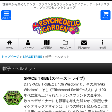
世界中から集めたアンダーグラウンドなファッションアイテム、アート&ポスタ
ー、グッズのセレクトショップ！
メニュー
カート
ホーム
マイページ
ご利用案内
カテゴリー
問い合わせ
その他
トップページ
>
SPACE TRIBE
>
帽子・ヘルメット
帽子・ヘルメット
SPACE TRIBE(スペーストライブ)
DJ SPACE TRIBEこと"Oli Wisdom"と、その弟"Miki
Wisdom"、そして"Richmond Smith"の3人により90
年代に立ち上げられたトランスブランドの金字塔。
数々のデザイナーにも影響を与えた鮮やかで強烈なサ
イケデリックデザインは、いつの時代も変わること無
く世界中のパーティーピープルやDJから愛され続けて