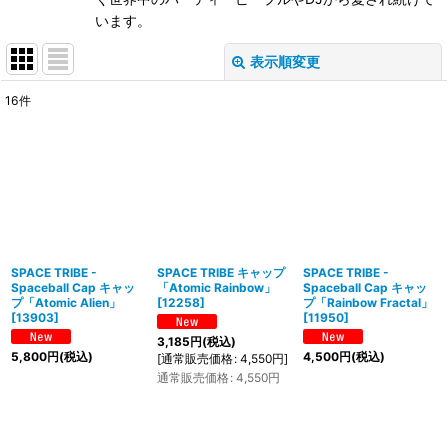
います。
表示順変更
閉じる
16
件
表示数
:
在庫あり
並び順
:
絞り込む
SPACE TRIBE -
SPACE TRIBE キャップ
SPACE TRIBE -
Spaceball Cap キャッ
「Atomic Rainbow」
Spaceball Cap キャッ
プ「Atomic Alien」
[
12258
]
プ「Rainbow Fractal」
[
13903
]
[
11950
]
3,185
円
(税込)
5,800
円
(税込)
4,500
円
(税込)
[
通常販売価格
:
4,550
円
]
通常販売価格
:
4,550
円