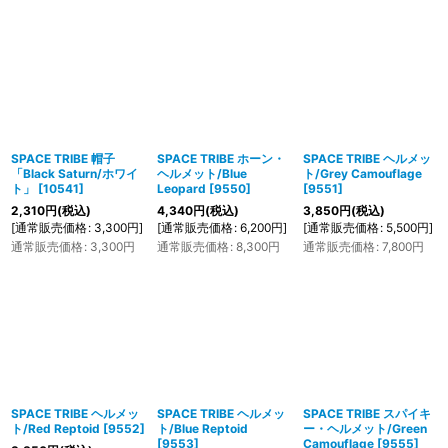
SPACE TRIBE 帽子
SPACE TRIBE ホーン・
SPACE TRIBE ヘルメッ
「Black Saturn/ホワイ
ヘルメット/Blue
ト/Grey Camouflage
ト」
[
10541
]
Leopard
[
9550
]
[
9551
]
2,310
円
(税込)
4,340
円
(税込)
3,850
円
(税込)
[
通常販売価格
:
3,300
円
]
[
通常販売価格
:
6,200
円
]
[
通常販売価格
:
5,500
円
]
通常販売価格
:
3,300
円
通常販売価格
:
8,300
円
通常販売価格
:
7,800
円
SPACE TRIBE ヘルメッ
SPACE TRIBE ヘルメッ
SPACE TRIBE スパイキ
ト/Red Reptoid
[
9552
]
ト/Blue Reptoid
ー・ヘルメット/Green
[
9553
]
Camouflage
[
9555
]