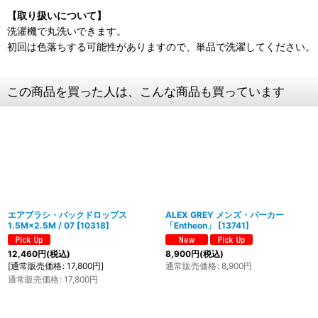
【取り扱いについて】
洗濯機で丸洗いできます。
初回は色落ちする可能性がありますので、単品で洗濯してください。
この商品を買った人は、こんな商品も買っています
エアブラシ・バックドロップス
ALEX GREY メンズ・パーカー
1.5M×2.5M / 07
[
10318
]
「Entheon」
[
13741
]
12,460
円
(税込)
8,900
円
(税込)
[
通常販売価格
:
17,800
円
]
通常販売価格
:
8,900
円
通常販売価格
:
17,800
円