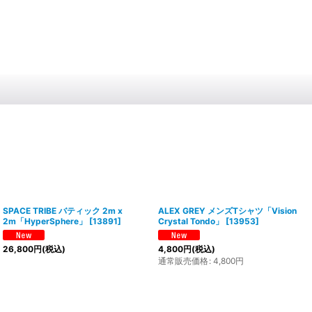
SPACE TRIBE バティック 2m x
ALEX GREY メンズTシャツ「Vision
2m「HyperSphere」
[
13891
]
Crystal Tondo」
[
13953
]
26,800
円
(税込)
4,800
円
(税込)
通常販売価格
:
4,800
円