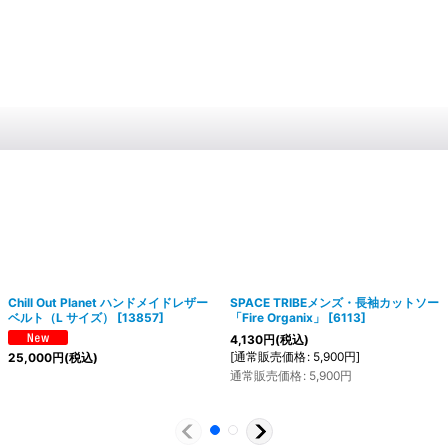
Chill Out Planet ハンドメイドレザー
SPACE TRIBEメンズ・長袖カットソー
ベルト（L サイズ）
[
13857
]
「Fire Organix」
[
6113
]
4,130
円
(税込)
[
通常販売価格
:
5,900
円
]
25,000
円
(税込)
通常販売価格
:
5,900
円