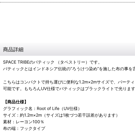
商品詳細
SPACE TRIBEのバティック （タペストリー）です。
バティックとはインドネシア伝統の”ろうけつ染め”を施した布の事
こちらはコンパクトで持ち運びに便利な1.2m×2mサイズで、パー
可能です。もちろんUV仕様でバティックはブラックライトで光りま
【商品仕様】
グラフィック名：Root of Life（UV仕様）
サイズ：約1.2m×2m（サイズは1枚づつ若干誤差があります）
素材：レーヨン100％
布の端：フックタイプ