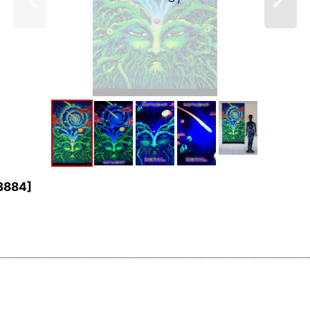
3884
]