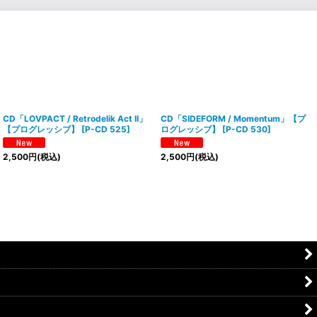
CD「LOVPACT / Retrodelik Act II」
CD「SIDEFORM / Momentum」【プ
【プログレッシブ】
[
P-CD 525
]
ログレッシブ】
[
P-CD 530
]
2,500
円
(税込)
2,500
円
(税込)