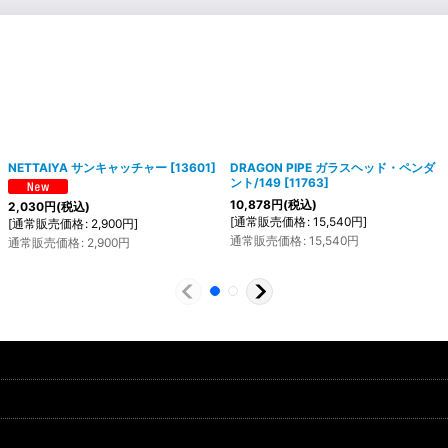
NETTAIYA サンキャッチャー
[
13601
]
DRAGON PIPE ガラスヘッド・ペンダ
ント/149
[
11763
]
10,878
円
(税込)
2,030
円
(税込)
[
通常販売価格
:
15,540
円
]
[
通常販売価格
:
2,900
円
]
通常販売価格
:
15,540
円
通常販売価格
:
2,900
円