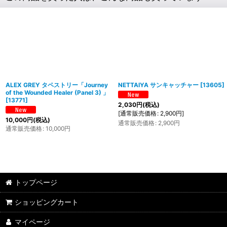
ALEX GREY タペストリー「Journey
NETTAIYA サンキャッチャー
[
13605
]
of the Wounded Healer (Panel 3) 」
[
13771
]
2,030
円
(税込)
[
通常販売価格
:
2,900
円
]
10,000
円
(税込)
通常販売価格
:
2,900
円
通常販売価格
:
10,000
円
トップページ
ショッピングカート
マイページ