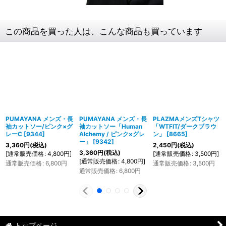
この商品を買った人は、こんな商品も買っています
PUMAYANA メンズ・長
PUMAYANA メンズ・長
PLAZMAメンズTシャツ
袖カットソー/ピンク×グ
袖カットソー「Human
「WTFIT/ダークブラウ
レーC
[
9344
]
Alchemy / ピンク×グレ
ン」
[
8665
]
ー」
[
9342
]
3,360
円
(税込)
2,450
円
(税込)
3,360
円
(税込)
[
通常販売価格
:
4,800
円
]
[
通常販売価格
:
3,500
円
]
[
通常販売価格
:
4,800
円
]
通常販売価格
:
6,800
円
通常販売価格
:
3,500
円
通常販売価格
:
6,800
円
トップページ