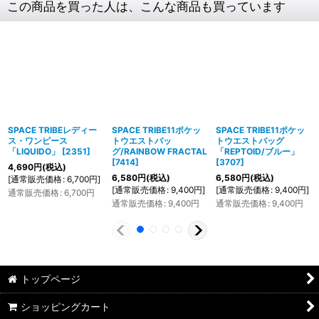
この商品を買った人は、こんな商品も買っています
SPACE TRIBEレディー
SPACE TRIBE11ポケッ
SPACE TRIBE11ポケッ
ス・ワンピース
トウエストバッ
トウエストバッグ
「LIQUIDO」
[
2351
]
グ/RAINBOW FRACTAL
「REPTOID/ブルー」
[
7414
]
[
3707
]
4,690
円
(税込)
6,580
円
(税込)
6,580
円
(税込)
[
通常販売価格
:
6,700
円
]
[
通常販売価格
:
9,400
円
]
[
通常販売価格
:
9,400
円
]
通常販売価格
:
6,700
円
通常販売価格
:
9,400
円
通常販売価格
:
9,400
円
トップページ
ショッピングカート