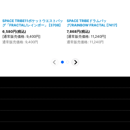
SPACE TRIBE11ポケットウエストバッ
SPACE TRIBEドラムバッ
グ「FRACTAL/レインボー」
[
3708
]
グ/RAINBOW FRACTAL
[
7417
]
6,580
円
(税込)
7,868
円
(税込)
[
通常販売価格
:
9,400
円
]
[
通常販売価格
:
11,240
円
]
通常販売価格
:
9,400
円
通常販売価格
:
11,240
円