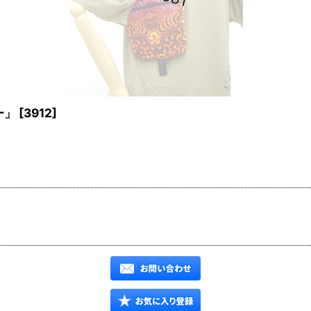
ー」
[
3912
]