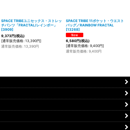
SPACE TRIBEユニセックス・ストレッ
SPACE TRIBE 11ポケット・ウエスト
チパンツ「FRACTAL/レインボー」
バッグ／RAINBOW FRACTAL
[
3909
]
[
13268
]
9,373
円
(税込)
[
通常販売価格
:
13,390
円
]
6,580
円
(税込)
[
通常販売価格
:
9,400
円
]
通常販売価格
:
13,390
円
通常販売価格
:
9,400
円