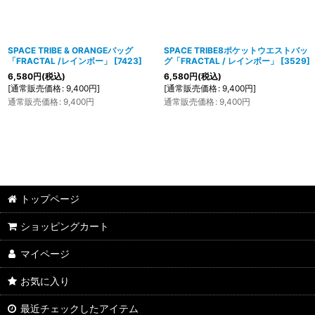
SPACE TRIBE & ORANGEバッグ
SPACE TRIBE8ポケットウエストバッ
「FRACTAL /レインボー」
[
7423
]
グ「FRACTAL / レインボー」
[
3529
]
6,580
円
(税込)
6,580
円
(税込)
[
通常販売価格
:
9,400
円
]
[
通常販売価格
:
9,400
円
]
通常販売価格
:
9,400
円
通常販売価格
:
9,400
円
トップページ
ショッピングカート
マイページ
お気に入り
最近チェックしたアイテム