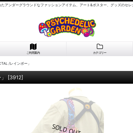
めたアンダーグラウンドなファッションアイテム、アート&ポスター、グッズのセレ
ご利用案内
カテゴリー
ACTAL /レインボー」
ー」
[
3912
]