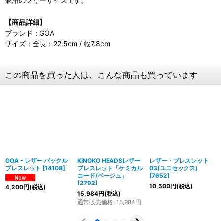
兼用のフリーサイズです。
【商品詳細】
ブランド：GOA
サイズ：全長：22.5cm / 幅7.8cm
この商品を買った人は、こんな商品も買っています
GOA - レザー バックル
KINOKO HEADSレザー
レザー・ブレスレット
ブレスレット
[
14108
]
ブレスレット「ケミカル
03(ユニセックス)
コード/ベージュ」
[
7652
]
[
2792
]
10,500
円
(税込)
4,200
円
(税込)
15,984
円
(税込)
通常販売価格
:
15,984
円