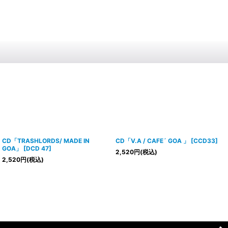
CD「TRASHLORDS/ MADE IN
CD「V.A / CAFE´ GOA 」
[
CCD33
]
GOA」
[
DCD 47
]
2,520
円
(税込)
2,520
円
(税込)