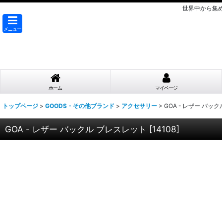
世界中から集
メニュー
ホーム
マイページ
トップページ
>
GOODS・その他ブランド
>
アクセサリー
>
GOA - レザー バッ
GOA - レザー バックル ブレスレット
[
14108
]