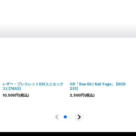
レザー・ブレスレット03(ユニセック
CD「Goa Gil / Kali Yuga」
[
DCD
ス)
[
7652
]
231
]
10,500
円
(税込)
2,500
円
(税込)