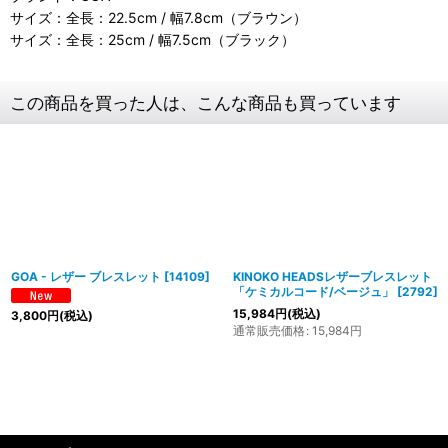
サイズ：全長：22.5cm / 幅7.8cm（ブラウン）
サイズ：全長：25cm / 幅7.5cm（ブラック）
この商品を買った人は、こんな商品も買っています
GOA - レザー ブレスレット
[
14109
]
KINOKO HEADSレザーブレスレット
「ケミカルコード/ベージュ」
[
2792
]
15,984
円
(税込)
3,800
円
(税込)
通常販売価格
:
15,984
円