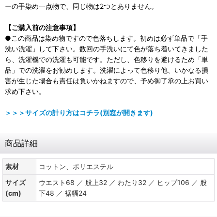
ーの手染め一点物で、同じ物は2つとありません。
【ご購入前の注意事項】
●この商品は染め物ですので色落ちします。初めは必ず単品で「手
洗い洗濯」して下さい。数回の手洗いにて色が落ち着いてきました
ら、洗濯機での洗濯も可能です。ただし、色移りを避けるため「単
品」での洗濯をお勧めします。洗濯によって色移り他、いかなる損
害が生じた場合も責任は負いかねますので、予め御了承の上お買い
求め下さい。
＞＞＞サイズの計り方はコチラ(別窓が開きます)
商品詳細
素材
コットン、ポリエステル
サイズ
ウエスト68 ／ 股上32 ／ わたり32 ／ ヒップ106 ／ 股
(cm)
下48 ／ 裾幅24