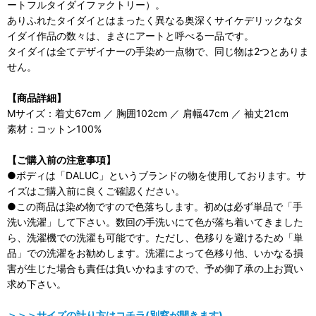
ートフルタイダイファクトリー）。
ありふれたタイダイとはまったく異なる奥深くサイケデリックなタ
イダイ作品の数々は、まさにアートと呼べる一品です。
タイダイは全てデザイナーの手染め一点物で、同じ物は2つとありま
せん。
【商品詳細】
Mサイズ：着丈67cm ／ 胸囲102cm ／ 肩幅47cm ／ 袖丈21cm
素材：コットン100%
【ご購入前の注意事項】
●ボディは「DALUC」というブランドの物を使用しております。サ
イズはご購入前に良くご確認ください。
●この商品は染め物ですので色落ちします。初めは必ず単品で「手
洗い洗濯」して下さい。数回の手洗いにて色が落ち着いてきました
ら、洗濯機での洗濯も可能です。ただし、色移りを避けるため「単
品」での洗濯をお勧めします。洗濯によって色移り他、いかなる損
害が生じた場合も責任は負いかねますので、予め御了承の上お買い
求め下さい。
＞＞＞サイズの計り方はコチラ(別窓が開きます)